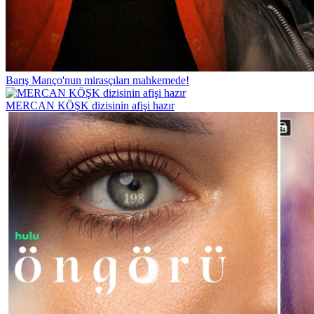
Barış Manço'nun mirasçıları mahkemede!
MERCAN KÖŞK dizisinin afişi hazır