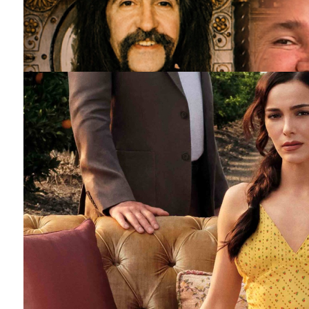
Barış Manço'nun mirasçıları mahkemede!