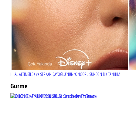
HİLAL ALTINBİLEK ve SERKAN ÇAYOĞLU’NUN ‘ÖNGÖRÜ’SÜNDEN İLK TANITIM
Gurme
EĞLENCE HAYATINA YENİ SOLUK: Gabbro Dream Theatre