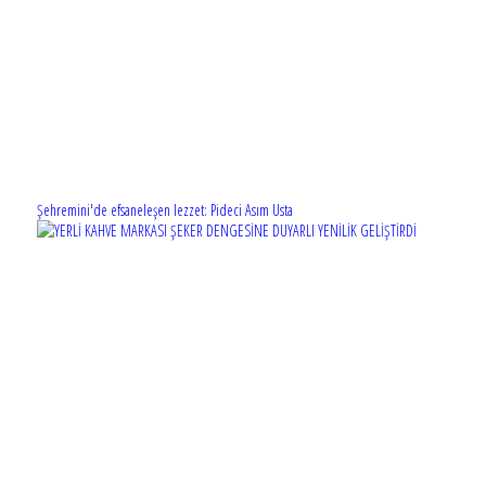
Şehremini'de efsaneleşen lezzet: Pideci Asım Usta