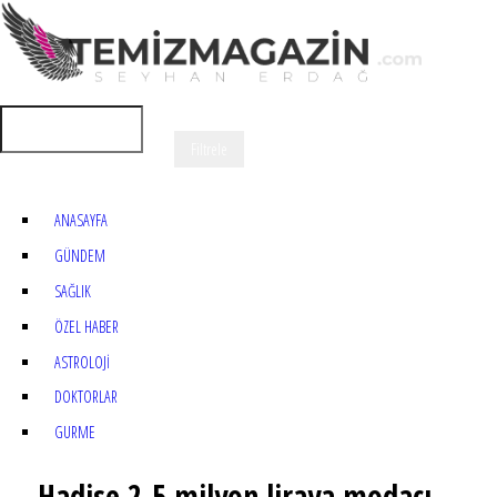
ANASAYFA
GÜNDEM
SAĞLIK
ÖZEL HABER
ASTROLOJİ
DOKTORLAR
GURME
Hadise 2.5 milyon liraya modacı