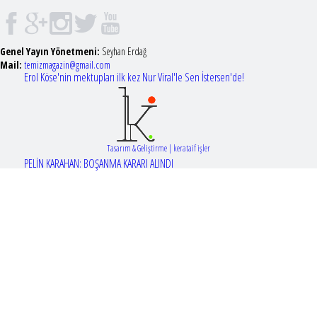
Genel Yayın Yönetmeni:
Seyhan Erdağ
Mail:
t
emizmagazin@gmail.com
Erol Köse'nin mektupları ilk kez Nur Viral'le Sen İstersen'de!
Tasarım & Geliştirme | kerataif işler
PELİN KARAHAN: BOŞANMA KARARI ALINDI