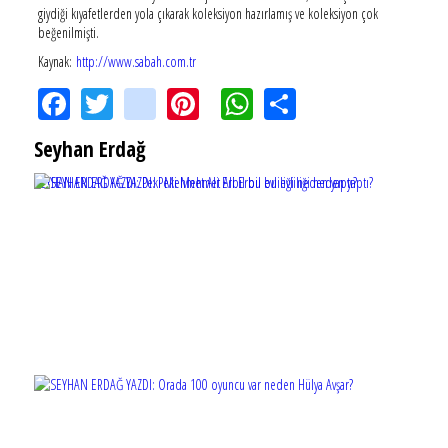
giydiği kıyafetlerden yola çıkarak koleksiyon hazırlamış ve koleksiyon çok
beğenilmişti.
Kaynak:
http://www.sabah.com.tr
Facebook
Twitter
instagram
Pinterest
WhatsApp
Share
Seyhan Erdağ
SEYHAN ERDAĞ YAZDI: Peki Mehmet Ali Erbil bu evliliği neden yaptı?