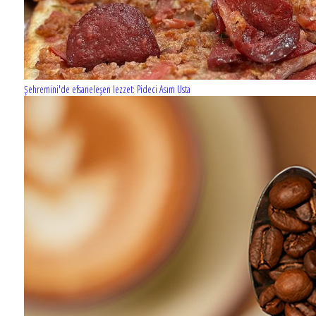
Şehremini'de efsaneleşen lezzet: Pideci Asım Usta