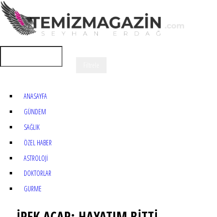
ANASAYFA
GÜNDEM
SAĞLIK
ÖZEL HABER
ASTROLOJİ
DOKTORLAR
GURME
İPEK AÇAR: HAYATIM BİTTİ