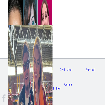
Gündem
Sağlık
Özel Haber
Astroloji
Doktorlar
Gurme
Bir dizi aşkı daha gerçek oldu: Sette el ele!