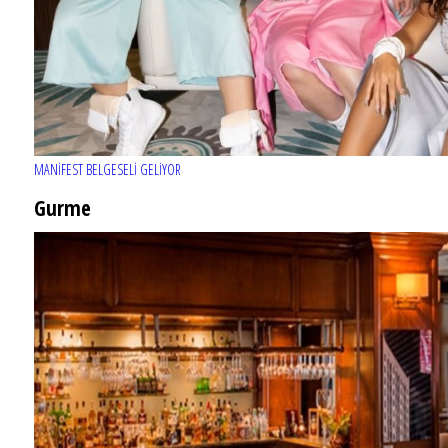
MANİFEST BELGESELİ GELİYOR
Gurme
EĞLENCE HAYATINA YENİ SOLUK: Gabbro Dream Theatre