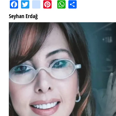
Facebook
Twitter
instagram
Pinterest
WhatsApp
Share
Seyhan Erdağ
SEYHAN ERDAĞ YAZDI: Peki Mehmet Ali Erbil bu evliliği neden yaptı?