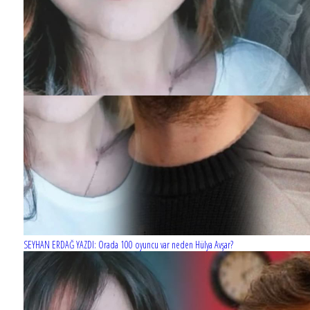
SEYHAN ERDAĞ YAZDI: Orada 100 oyuncu var neden Hülya Avşar?