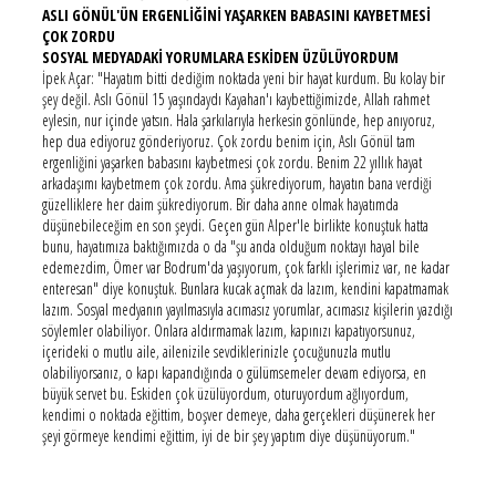
ASLI GÖNÜL'ÜN ERGENLİĞİNİ YAŞARKEN BABASINI KAYBETMESİ
ÇOK ZORDU
SOSYAL MEDYADAKİ YORUMLARA ESKİDEN ÜZÜLÜYORDUM
İpek Açar: "Hayatım bitti dediğim noktada yeni bir hayat kurdum. Bu kolay bir
şey değil. Aslı Gönül 15 yaşındaydı Kayahan'ı kaybettiğimizde, Allah rahmet
eylesin, nur içinde yatsın. Hala şarkılarıyla herkesin gönlünde, hep anıyoruz,
hep dua ediyoruz gönderiyoruz. Çok zordu benim için, Aslı Gönül tam
ergenliğini yaşarken babasını kaybetmesi çok zordu. Benim 22 yıllık hayat
arkadaşımı kaybetmem çok zordu. Ama şükrediyorum, hayatın bana verdiği
güzelliklere her daim şükrediyorum. Bir daha anne olmak hayatımda
düşünebileceğim en son şeydi. Geçen gün Alper'le birlikte konuştuk hatta
bunu, hayatımıza baktığımızda o da "şu anda olduğum noktayı hayal bile
edemezdim, Ömer var Bodrum'da yaşıyorum, çok farklı işlerimiz var, ne kadar
enteresan" diye konuştuk. Bunlara kucak açmak da lazım, kendini kapatmamak
lazım. Sosyal medyanın yayılmasıyla acımasız yorumlar, acımasız kişilerin yazdığı
söylemler olabiliyor. Onlara aldırmamak lazım, kapınızı kapatıyorsunuz,
içerideki o mutlu aile, ailenizile sevdiklerinizle çocuğunuzla mutlu
olabiliyorsanız, o kapı kapandığında o gülümsemeler devam ediyorsa, en
büyük servet bu. Eskiden çok üzülüyordum, oturuyordum ağlıyordum,
kendimi o noktada eğittim, boşver demeye, daha gerçekleri düşünerek her
şeyi görmeye kendimi eğittim, iyi de bir şey yaptım diye düşünüyorum."