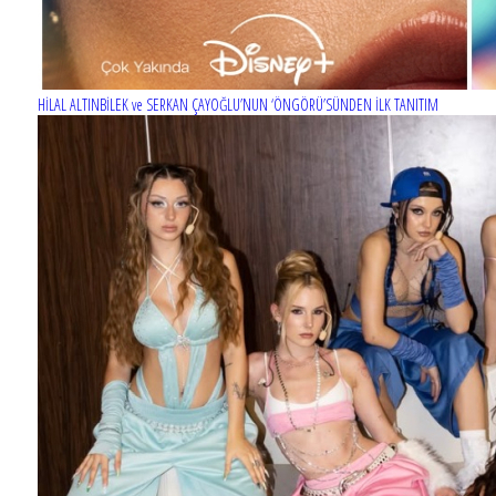
HİLAL ALTINBİLEK ve SERKAN ÇAYOĞLU’NUN ‘ÖNGÖRÜ’SÜNDEN İLK TANITIM