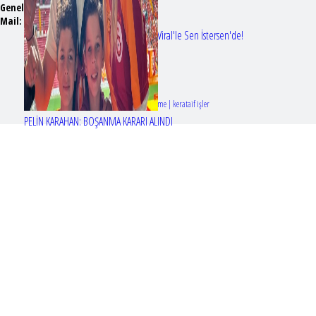
Genel Yayın Yönetmeni:
Seyhan Erdağ
Mail:
t
emizmagazin@gmail.com
Erol Köse'nin mektupları ilk kez Nur Viral'le Sen İstersen'de!
Tasarım & Geliştirme | kerataif işler
PELİN KARAHAN: BOŞANMA KARARI ALINDI