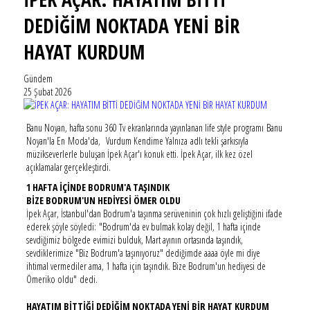
DEDİĞİM NOKTADA YENİ BİR
HAYAT KURDUM
Gündem
25 Şubat 2026
Banu Noyan, hafta sonu 360 Tv ekranlarında yayınlanan life style programı Banu
Noyan'la En Moda'da, Vurdum Kendime Yalnıza adlı tekli şarkısıyla
müzikseverlerle buluşan İpek Açar'ı konuk etti. İpek Açar, ilk kez özel
açıklamalar gerçekleştirdi.
1 HAFTA İÇİNDE BODRUM'A TAŞINDIK
BİZE BODRUM'UN HEDİYESİ ÖMER OLDU
İpek Açar, İstanbul'dan Bodrum'a taşınma serüveninin çok hızlı geliştiğini ifade
ederek şöyle söyledi: "Bodrum'da ev bulmak kolay değil, 1 hafta içinde
sevdiğimiz bölgede evimizi bulduk, Mart ayının ortasında taşındık,
sevdiklerimize "Biz Bodrum'a taşınıyoruz" dediğimde aaaa öyle mi diye
ihtimal vermediler ama, 1 hafta için taşındık. Bize Bodrum'un hediyesi de
Ömeriko oldu" dedi.
HAYATIM BİTTİĞİ DEDİĞİM NOKTADA YENİ BİR HAYAT KURDUM