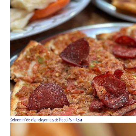
Şehremini'de efsaneleşen lezzet: Pideci Asım Usta