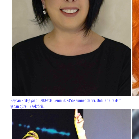
Seyhan Erdağ yazdı: 2009'da Cenin 2024'de sünnet derisi. Ünlülerle reklam
yapan güzellik sektörü...