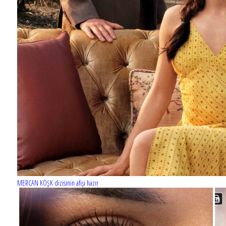
Barış Manço'nun mirasçıları mahkemede!
MERCAN KÖŞK dizisinin afişi hazır