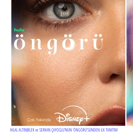
HİLAL ALTINBİLEK ve SERKAN ÇAYOĞLU’NUN ‘ÖNGÖRÜ’SÜNDEN İLK TANITIM