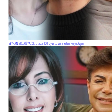
SEYHAN ERDAĞ YAZDI: Orada 100 oyuncu var neden Hülya Avşar?