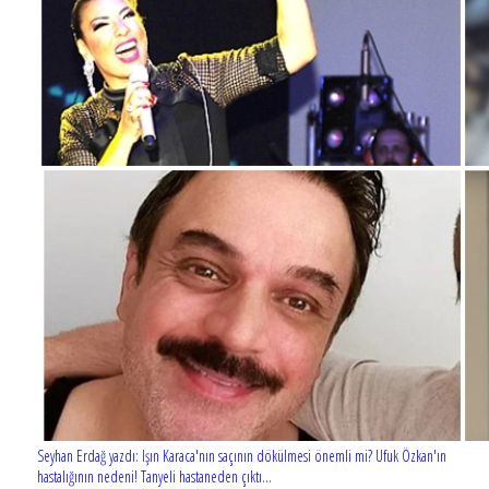
Seyhan Erdağ yazdı: Işın Karaca'nın saçının dökülmesi önemli mi? Ufuk Özkan'ın
hastalığının nedeni! Tanyeli hastaneden çıktı...