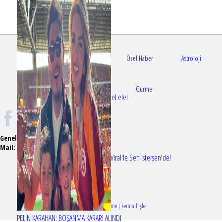
Gündem
Sağlık
Özel Haber
Astroloji
Doktorlar
Gurme
Bir dizi aşkı daha gerçek oldu: Sette el ele!
Genel Yayın Yönetmeni:
Seyhan Erdağ
Mail:
t
emizmagazin@gmail.com
Erol Köse'nin mektupları ilk kez Nur Viral'le Sen İstersen'de!
Tasarım & Geliştirme | kerataif işler
PELİN KARAHAN: BOŞANMA KARARI ALINDI