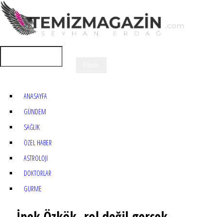
ANASAYFA
GÜNDEM
SAĞLIK
ÖZEL HABER
ASTROLOJİ
DOKTORLAR
GURME
İpek Özkök, rol değil gerçek.