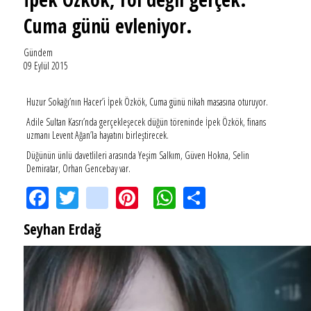
Cuma günü evleniyor.
Gündem
09 Eylül 2015
Huzur Sokağı’nın Hacer’i İpek Özkök, Cuma günü nikah masasına oturuyor.
Adile Sultan Kasrı’nda gerçekleşecek düğün töreninde İpek Özkök, finans
uzmanı Levent Ağan’la hayatını birleştirecek.
Düğünün ünlü davetlileri arasında Yeşim Salkım, Güven Hokna, Selin
Demiratar, Orhan Gencebay var.
Facebook
Twitter
instagram
Pinterest
WhatsApp
Share
Seyhan Erdağ
SEYHAN ERDAĞ YAZDI: Peki Mehmet Ali Erbil bu evliliği neden yaptı?