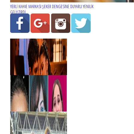
YERLİ KAHVE MARKASI ŞEKER DENGESİNE DUYARLI YENİLİK
GELİŞTİRDİ