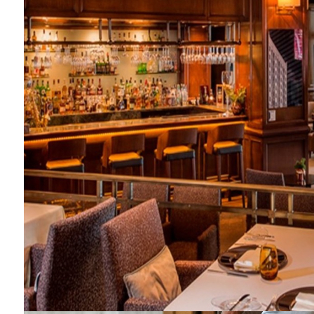
Barış Manço'nun mirasçıları mahkemede!