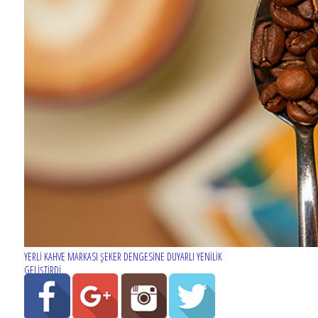
YERLİ KAHVE MARKASI ŞEKER DENGESİNE DUYARLI YENİLİK
GELİŞTİRDİ