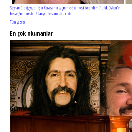
Seyhan Erdağ yazdı: Işın Karaca'nın saçının dökülmesi önemli mi? Ufuk Özkan'ın
hastalığının nedeni! Tanyeli hastaneden çıktı...
Tüm yazılar
En çok okunanlar
Gurme
EĞLENCE HAYATINA YENİ SOLUK: Gabbro Dream Theatre