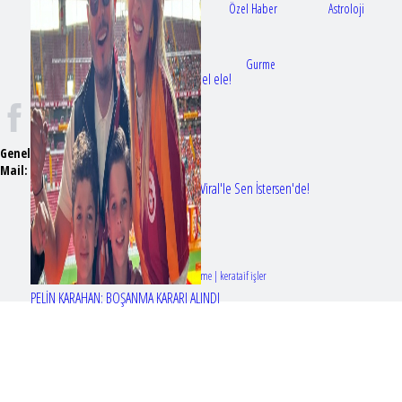
Gündem
Sağlık
Özel Haber
Astroloji
Doktorlar
Gurme
Bir dizi aşkı daha gerçek oldu: Sette el ele!
Genel Yayın Yönetmeni:
Seyhan Erdağ
Mail:
t
emizmagazin@gmail.com
Erol Köse'nin mektupları ilk kez Nur Viral'le Sen İstersen'de!
Tasarım & Geliştirme | kerataif işler
PELİN KARAHAN: BOŞANMA KARARI ALINDI