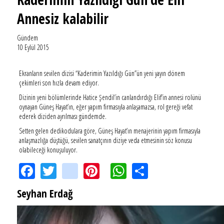
Annesiz kalabilir
Gündem
10 Eylül 2015
Ekranların sevilen dizisi “Kaderimin Yazıldığı Gün”ün yeni yayın dönem
çekimleri son hızla devam ediyor.
Dizinin yeni bölümlerinde Hatice Şendil’in canlandırdığı Elif’in annesi rolünü
oynayan Güneş Hayat’ın, eğer yapım firmasıyla anlaşamazsa, rol gereği vefat
ederek diziden ayrılması gündemde.
Setten gelen dedikodulara göre, Güneş Hayat’ın menajerinin yapım firmasıyla
anlaşmazlığa düştüğü, sevilen sanatçının diziye veda etmesinin söz konusu
olabileceği konuşuluyor.
Facebook
Twitter
instagram
Pinterest
WhatsApp
Share
Seyhan Erdağ
SEYHAN ERDAĞ YAZDI: Peki Mehmet Ali Erbil bu evliliği neden yaptı?