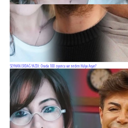
SEYHAN ERDAĞ YAZDI: Orada 100 oyuncu var neden Hülya Avşar?