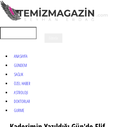
ANASAYFA
GÜNDEM
SAĞLIK
ÖZEL HABER
ASTROLOJİ
DOKTORLAR
GURME
Kaderimin Yazıldığı Gün'de Elif