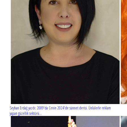
Seyhan Erdağ yazdı: 2009'da Cenin 2024'de sünnet derisi. Ünlülerle reklam
yapan güzellik sektörü...