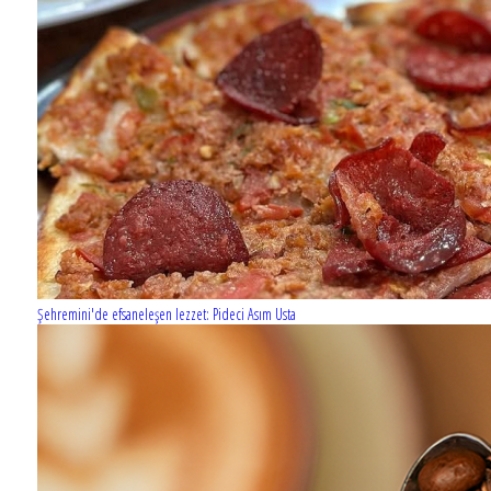
Şehremini'de efsaneleşen lezzet: Pideci Asım Usta