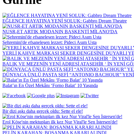
EĞLENCE HAYATINA YENİ SOLUK: Gabbro Dream Theatre
NUSR-ET ARTIK MODANIN BAŞKENTİ MİLANO'DA
Şehremini'de efsaneleşen lezzet: Pideci Asım Usta
YERLİ KAHVE MARKASI ŞEKER DENGESİNE DUYARLI YEN
BALIK VE MEZENİN YENİ ADRESİ ATAŞEHİR ‘ İN YENİ G
DÜNYACA ÜNLÜ PASTA ŞEFİ “ANTONIO BACHOUR” YEN
Balat’ın En Özel Mekânı ‘Forno Balat’ 10 Yaşında
Bir dizi aşkı daha gerçek oldu: Sette el ele!
Erol Köse'nin mektupları ilk kez Nur Viral'le Sen İstersen'de!
PELİN KARAHAN: BOŞANMA KARARI ALINDI