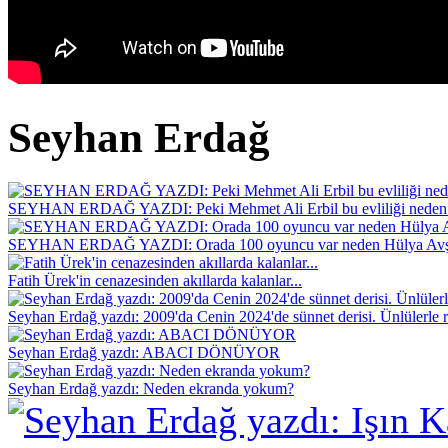
Seyhan Erdağ
SEYHAN ERDAĞ YAZDI: Peki Mehmet Ali Erbil bu evliliği neden 
SEYHAN ERDAĞ YAZDI: Orada 100 oyuncu var neden Hülya Avş
Fatih Ürek'in cenazesinden akıllarda kalanlar...
Seyhan Erdağ yazdı: 2009'da Cenin 2024'de sünnet derisi. Ünlülerle r
Seyhan Erdağ yazdı: ABACI DÖNÜYOR
Seyhan Erdağ yazdı: Neden ekranda yokum?