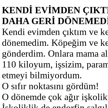
KENDİ EVİMDEN ÇIKT
DAHA GERİ DÖNEMED
Kendi evimden çıktım ve ke
dönemedim. Köpeğim ve ke
gönderdim. Onlara mama al
110 kiloyum, işsizim, para
etmeyi bilmiyordum.
O sıfır noktasını gördüm!
O dönemde çok ağır işkoli
İşkoliklik de endorfin salgıl