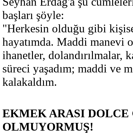
Seyhan Erdağ'a şu cümlelerle
başları şöyle:
"Herkesin olduğu gibi kişis
hayatımda. Maddi manevi ol
ihanetler, dolandırılmalar, k
süreci yaşadım; maddi ve ma
kalakaldım.
EKMEK ARASI DOLCE
OLMUYORMUŞ!