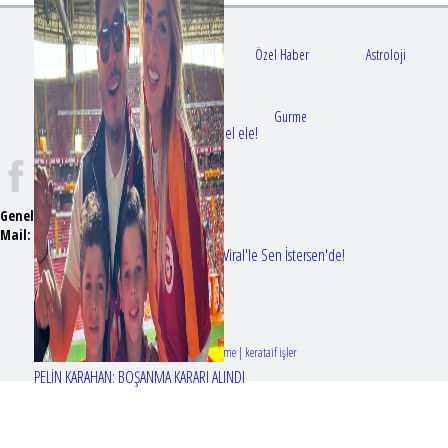
Gündem
Sağlık
Özel Haber
Astroloji
Doktorlar
Gurme
Bir dizi aşkı daha gerçek oldu: Sette el ele!
Genel Yayın Yönetmeni:
Seyhan Erdağ
Mail:
t
emizmagazin@gmail.com
Erol Köse'nin mektupları ilk kez Nur Viral'le Sen İstersen'de!
Tasarım & Geliştirme | kerataif işler
PELİN KARAHAN: BOŞANMA KARARI ALINDI