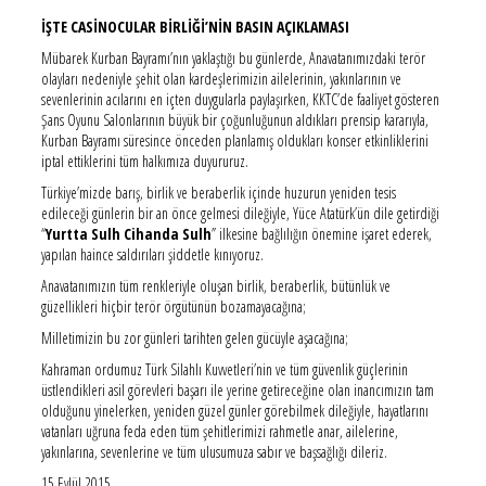
İŞTE CASİNOCULAR BİRLİĞİ’NİN BASIN AÇIKLAMASI
Mübarek Kurban Bayramı’nın yaklaştığı bu günlerde, Anavatanımızdaki terör
olayları nedeniyle şehit olan kardeşlerimizin ailelerinin, yakınlarının ve
sevenlerinin acılarını en içten duygularla paylaşırken, KKTC’de faaliyet gösteren
Şans Oyunu Salonlarının büyük bir çoğunluğunun aldıkları prensip kararıyla,
Kurban Bayramı süresince önceden planlamış oldukları konser etkinliklerini
iptal ettiklerini tüm halkımıza duyururuz.
Türkiye’mizde barış, birlik ve beraberlik içinde huzurun yeniden tesis
edileceği günlerin bir an önce gelmesi dileğiyle, Yüce Atatürk’ün dile getirdiği
“
Yurtta Sulh Cihanda Sulh
” ilkesine bağlılığın önemine işaret ederek,
yapılan haince saldırıları şiddetle kınıyoruz.
Anavatanımızın tüm renkleriyle oluşan birlik, beraberlik, bütünlük ve
güzellikleri hiçbir terör örgütünün bozamayacağına;
Milletimizin bu zor günleri tarihten gelen gücüyle aşacağına;
Kahraman ordumuz Türk Silahlı Kuvvetleri’nin ve tüm güvenlik güçlerinin
üstlendikleri asil görevleri başarı ile yerine getireceğine olan inancımızın tam
olduğunu yinelerken, yeniden güzel günler görebilmek dileğiyle, hayatlarını
vatanları uğruna feda eden tüm şehitlerimizi rahmetle anar, ailelerine,
yakınlarına, sevenlerine ve tüm ulusumuza sabır ve başsağlığı dileriz.
15 Eylül 2015