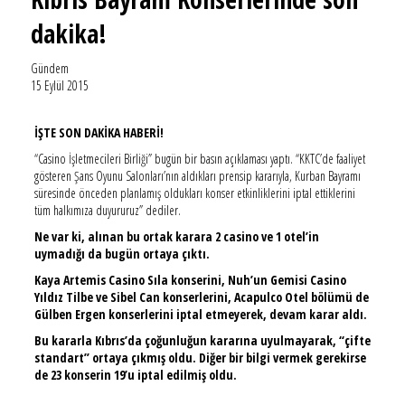
dakika!
Gündem
15 Eylül 2015
İŞTE SON DAKİKA HABERİ!
“Casino İşletmecileri Birliği” bugün bir basın açıklaması yaptı. “KKTC’de faaliyet
gösteren Şans Oyunu Salonları’nın aldıkları prensip kararıyla, Kurban Bayramı
süresinde önceden planlamış oldukları konser etkinliklerini iptal ettiklerini
tüm halkımıza duyururuz” dediler.
Ne var ki, alınan bu ortak karara 2 casino ve 1 otel’in
uymadığı da bugün ortaya çıktı.
Kaya Artemis Casino Sıla konserini, Nuh’un Gemisi Casino
Yıldız Tilbe ve Sibel Can konserlerini, Acapulco Otel bölümü de
Gülben Ergen konserlerini iptal etmeyerek, devam karar aldı.
Bu kararla Kıbrıs’da çoğunluğun kararına uyulmayarak, “çifte
standart” ortaya çıkmış oldu. Diğer bir bilgi vermek gerekirse
de 23 konserin 19’u iptal edilmiş oldu.