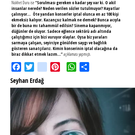
Nükhet Duru ise
“Sorulması gereken o kadar şey var ki. O akil
insanlar nerede? Neden verilen sözler tutulmuyor? Hayatlar
çalınıyor... Öte yandan konserler iptal olunca en az 100 kişi
ekmeksiz kalıyor. Kazançsız kalmak ne demek? Bunca acıyla
bir de buna mı tahammül edilsin? Sinema kapanmıyor,
düğünler de oluyor. Sadece eğlence sektörü adı altında
çalıştığımız için bizi vuruyor olaylar. Oysa biz yaraları
sarmaya çalışan, seyirciye gönülden saygı ve bağlılık
gösteren sanatçılarız. Kimin konserinin iptal olacağına da
biraz dikkat etmek lazım...”
açıklaması yapmıştı.
Facebook
Twitter
instagram
Pinterest
WhatsApp
Share
Seyhan Erdağ
SEYHAN ERDAĞ YAZDI: Peki Mehmet Ali Erbil bu evliliği neden yaptı?