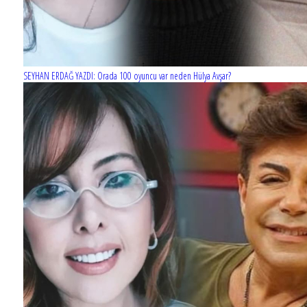
SEYHAN ERDAĞ YAZDI: Orada 100 oyuncu var neden Hülya Avşar?