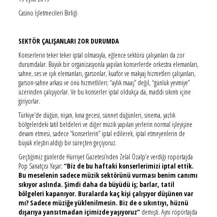
Casino İşletmecileri Birliği
SEKTÖR ÇALIŞANLARI ZOR DURUMDA
Konserlerin teker teker iptal olmasıyla, eğlence sektörü çalışanları da zor
durumdalar. Büyük bir organizasyonla yapılan konserlerde orkestra elemanları,
sahne, ses ve ışık elemanları, garsonlar, kuaför ve makyaj hizmetleri çalışanları,
garson-sahne arkası ve önü hizmetlileri; “aylık maaş” değil, “günlük yevmiye”
üzerinden çalışıyorlar. Ve bu konserler iptal oldukça da, maddi sıkıntı içine
giriyorlar.
Türkiye’de düğün, nişan, kına gecesi, sünnet düğünleri, sinema, yazlık
bölgelerdeki tatil beldeleri ve diğer müzik yapılan yerlerin normal işleyişine
devam etmesi, sadece “konserlerin” iptal edilerek, iptal etmeyenlerin de
büyük eleştiri aldığı bir süreçten geçiyoruz.
Geçtiğimiz günlerde Hürriyet Gazetesi’nden Zelal Özalp’e verdiği ropörtajda
Pop Sanatçısı Yaşar;
“Biz de bu haftaki konserlerimizi iptal ettik.
Bu meselenin sadece müzik sektörünü vurması benim canımı
sıkıyor aslında. Şimdi daha da büyüdü iş; barlar, tatil
bölgeleri kapanıyor. Buralarda kaç kişi çalışıyor düşünen var
mı? Sadece müziğe yüklenilmesin. Biz de o sıkıntıyı, hüznü
dışarıya yansıtmadan içimizde yaşıyoruz”
demişti. Aynı röpörtajda