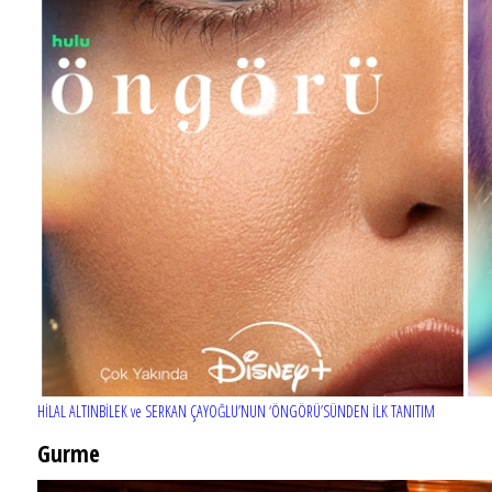
HİLAL ALTINBİLEK ve SERKAN ÇAYOĞLU’NUN ‘ÖNGÖRÜ’SÜNDEN İLK TANITIM
Gurme
EĞLENCE HAYATINA YENİ SOLUK: Gabbro Dream Theatre