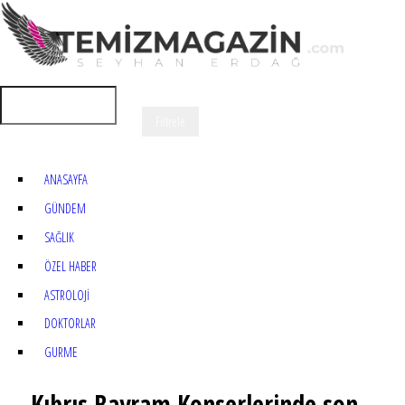
ANASAYFA
GÜNDEM
SAĞLIK
ÖZEL HABER
ASTROLOJİ
DOKTORLAR
GURME
Kıbrıs Bayram Konserlerinde son