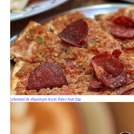
Şehremini'de efsaneleşen lezzet: Pideci Asım Usta