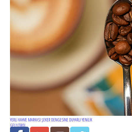
YERLİ KAHVE MARKASI ŞEKER DENGESİNE DUYARLI YENİLİK
GELİŞTİRDİ