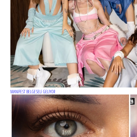
MERCAN KÖŞK dizisinin afişi hazır
MANİFEST BELGESELİ GELİYOR