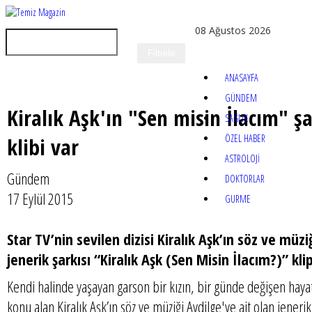
08 Ağustos 2026
ANASAYFA
GÜNDEM
Kiralık Aşk'ın "Sen misin İlacım" şa
SAĞLIK
ÖZEL HABER
klibi var
ASTROLOJİ
Gündem
DOKTORLAR
17 Eylül 2015
GURME
Star TV’nin sevilen dizisi Kiralık Aşk’ın söz ve müzi
jenerik şarkısı “Kiralık Aşk (Sen Misin İlacım?)” kli
Kendi halinde yaşayan garson bir kızın, bir günde değişen hayat
konu alan Kiralık Aşk’ın söz ve müziği Aydilge'ye ait olan jeneri