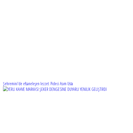
Şehremini'de efsaneleşen lezzet: Pideci Asım Usta