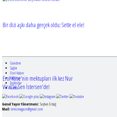
Bir dizi aşkı daha gerçek oldu: Sette el ele!
Gündem
Sağlık
Özel Haber
Erol Köse'nin mektupları ilk kez Nur
Astroloji
Doktorlar
Viral'le Sen İstersen'de!
Gurme
Genel Yayın Yönetmeni:
Seyhan Erdağ
Mail:
t
emizmagazin@gmail.com