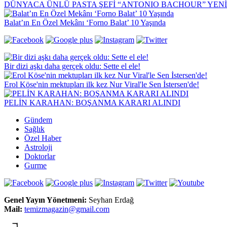
DÜNYACA ÜNLÜ PASTA ŞEFİ “ANTONIO BACHOUR” YEN
Balat’ın En Özel Mekânı ‘Forno Balat’ 10 Yaşında
Bir dizi aşkı daha gerçek oldu: Sette el ele!
Erol Köse'nin mektupları ilk kez Nur Viral'le Sen İstersen'de!
PELİN KARAHAN: BOŞANMA KARARI ALINDI
Gündem
Sağlık
Özel Haber
Astroloji
Doktorlar
Gurme
Genel Yayın Yönetmeni:
Seyhan Erdağ
Mail:
t
emizmagazin@gmail.com