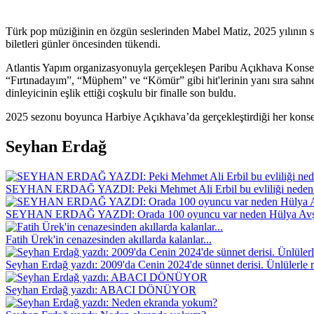
Türk pop müziğinin en özgün seslerinden Mabel Matiz, 2025 yılının s
biletleri günler öncesinden tükendi.
Atlantis Yapım organizasyonuyla gerçekleşen Paribu Açıkhava Konserl
“Fırtınadayım”, “Müphem” ve “Kömür” gibi hit'lerinin yanı sıra sahneye
dinleyicinin eşlik ettiği coşkulu bir finalle son buldu.
2025 sezonu boyunca Harbiye Açıkhava’da gerçekleştirdiği her konseri
Seyhan Erdağ
SEYHAN ERDAĞ YAZDI: Peki Mehmet Ali Erbil bu evliliği neden 
SEYHAN ERDAĞ YAZDI: Orada 100 oyuncu var neden Hülya Avş
Fatih Ürek'in cenazesinden akıllarda kalanlar...
Seyhan Erdağ yazdı: 2009'da Cenin 2024'de sünnet derisi. Ünlülerle r
Seyhan Erdağ yazdı: ABACI DÖNÜYOR