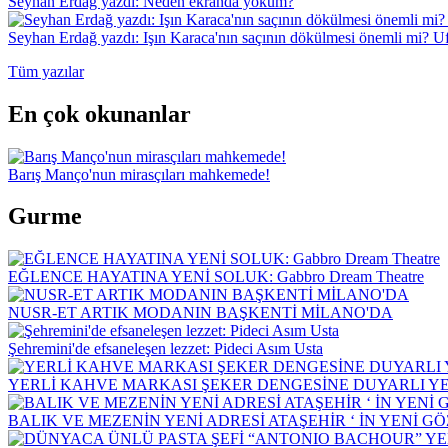
Seyhan Erdağ yazdı: Neden ekranda yokum?
Seyhan Erdağ yazdı: Işın Karaca'nın saçının dökülmesi önemli mi? Ufu
Tüm yazılar
En çok okunanlar
Barış Manço'nun mirasçıları mahkemede!
Gurme
EĞLENCE HAYATINA YENİ SOLUK: Gabbro Dream Theatre
NUSR-ET ARTIK MODANIN BAŞKENTİ MİLANO'DA
Şehremini'de efsaneleşen lezzet: Pideci Asım Usta
YERLİ KAHVE MARKASI ŞEKER DENGESİNE DUYARLI YEN
BALIK VE MEZENİN YENİ ADRESİ ATAŞEHİR ‘ İN YENİ G