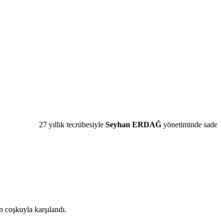
27 yıllık tecrübesiyle
Seyhan ERDAĞ
yönetiminde sadece T
n coşkuyla karşılandı.