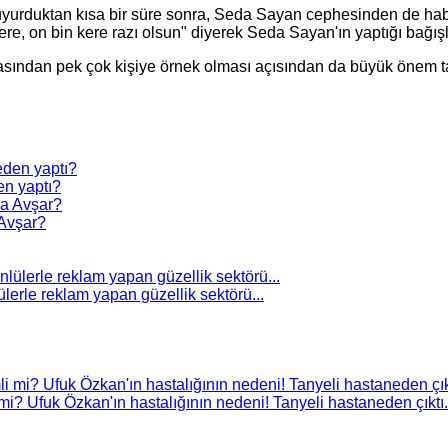
duyurduktan kısa bir süre sonra, Seda Sayan cephesinden de hab
ere, on bin kere razı olsun" diyerek Seda Sayan'ın yaptığı bağış
asından pek çok kişiye örnek olması açısından da büyük önem t
n yaptı?
Avşar?
erle reklam yapan güzellik sektörü...
i? Ufuk Özkan'ın hastalığının nedeni! Tanyeli hastaneden çıktı.