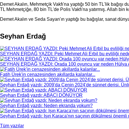
Demet Akalın, Mehmetçik Vakfı'na yaptığı 50 bin TL'lik bağışı 
TL Mehmetçiğe, 80 bin TL'de Polis Vakfı'na yatırmış. Allah bin k
Demet Akalın ve Seda Sayan'ın yaptığı bu bağışlar, sanat düny
Seyhan Erdağ
SEYHAN ERDAĞ YAZDI: Peki Mehmet Ali Erbil bu evliliği nede
SEYHAN ERDAĞ YAZDI: Orada 100 oyuncu var neden Hülya 
Fatih Ürek'in cenazesinden akıllarda kalanlar...
Seyhan Erdağ yazdı: 2009'da Cenin 2024'de sünnet derisi. Ünlül
Seyhan Erdağ yazdı: ABACI DÖNÜYOR
Seyhan Erdağ yazdı: Neden ekranda yokum?
Seyhan Erdağ yazdı: Işın Karaca'nın saçının dökülmesi önemli m
Tüm yazılar