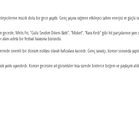
leyicilerine müzik dolu bir gece yaşattı. Genç yaşına rağmen etkileyici sahne enerjisi ve güçlü s
gecede, Melis Fis; “Gülü Sevdim Dikeni Battı”, “Misket”, “Kara Kedi” gibi hit parçalarının yanı s
 alanı adeta bir festival havasına büründü.
iyerinde önemli bir dönüm noktası olarak hafızalara kazındı. Genç sanatçı, konser sonunda yapt
yük yankı uyandırdı. Konser gecesine ait görüntüler kısa sürede binlerce beğeni ve paylaşım aldı