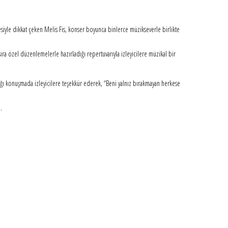
esiyle dikkat çeken Melis Fis, konser boyunca binlerce müzikseverle birlikte
ıra özel düzenlemelerle hazırladığı repertuvarıyla izleyicilere müzikal bir
ığı konuşmada izleyicilere teşekkür ederek, “Beni yalnız bırakmayan herkese
.