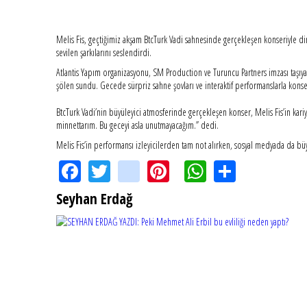
Melis Fis, geçtiğimiz akşam BtcTurk Vadi sahnesinde gerçekleşen konseriyle din
sevilen şarkılarını seslendirdi.
Atlantis Yapım organizasyonu, SM Production ve Turuncu Partners imzası taşıyan 
şölen sundu. Gecede sürpriz sahne şovları ve interaktif performanslarla konser
BtcTurk Vadi’nin büyüleyici atmosferinde gerçekleşen konser, Melis Fis’in kar
minnettarım. Bu geceyi asla unutmayacağım.” dedi.
Melis Fis’in performansı izleyicilerden tam not alırken, sosyal medyada da bü
Facebook
Twitter
instagram
Pinterest
WhatsApp
Share
Seyhan Erdağ