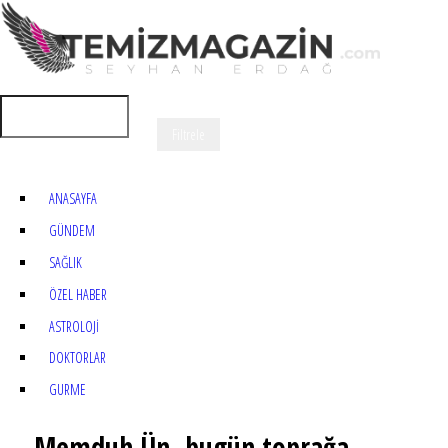
ANASAYFA
GÜNDEM
SAĞLIK
ÖZEL HABER
ASTROLOJİ
DOKTORLAR
GURME
Memduh Ün, bugün toprağa