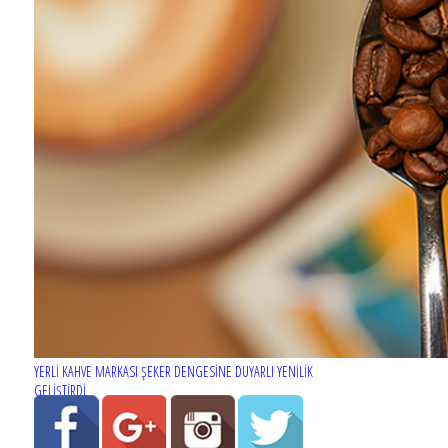
YERLİ KAHVE MARKASI ŞEKER DENGESİNE DUYARLI YENİLİK
GELİŞTİRDİ