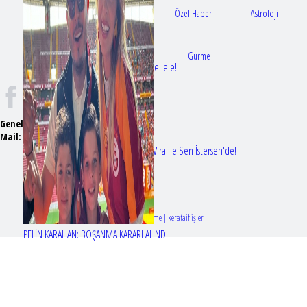
Gündem
Sağlık
Özel Haber
Astroloji
Doktorlar
Gurme
Bir dizi aşkı daha gerçek oldu: Sette el ele!
Genel Yayın Yönetmeni:
Seyhan Erdağ
Mail:
t
emizmagazin@gmail.com
Erol Köse'nin mektupları ilk kez Nur Viral'le Sen İstersen'de!
Tasarım & Geliştirme | kerataif işler
PELİN KARAHAN: BOŞANMA KARARI ALINDI