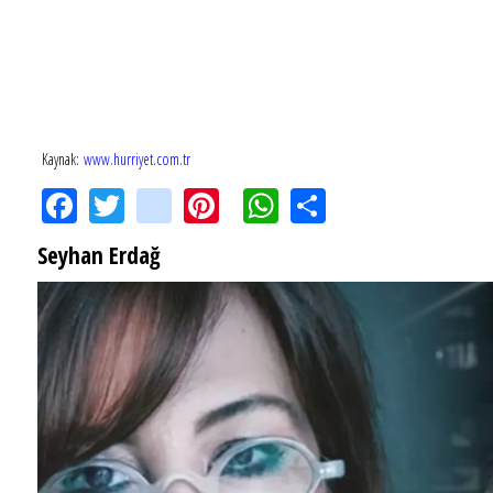
Kaynak:
www.hurriyet.com.tr
Facebook
Twitter
instagram
Pinterest
WhatsApp
Share
Seyhan Erdağ
SEYHAN ERDAĞ YAZDI: Peki Mehmet Ali Erbil bu evliliği neden yaptı?