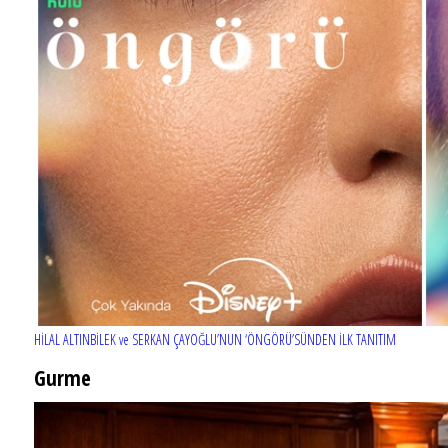
HİLAL ALTINBİLEK ve SERKAN ÇAYOĞLU’NUN ‘ÖNGÖRÜ’SÜNDEN İLK TANITIM
Gurme
EĞLENCE HAYATINA YENİ SOLUK: Gabbro Dream Theatre