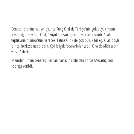
Cenaze törenine katılan oyuncu Tunç Oral da Türkiye'nin çok büyük insanı
kaybettiğini söyledi. Oral, "Büyük bir sanatçı ve büyük bir insandı. Allah
yaptıklarının mükafatını verecek. Fatma Girik de çok büyük bir eş. Allah böyle
bir eşi herkese nasip etsin. Çok büyük fedakarlıklar yaptı. Ona da Allah sabır
versin" dedi.
Memduh Ün'ün cenazesi, kılınan namazın ardından Torba Mezarlığı'nda
toprağa verildi.