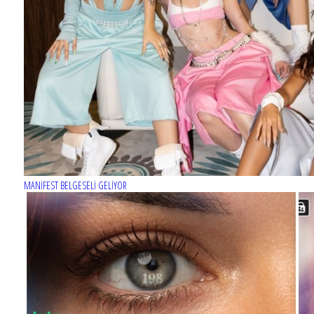
MERCAN KÖŞK dizisinin afişi hazır
MANİFEST BELGESELİ GELİYOR