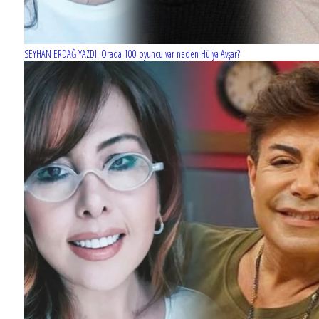
SEYHAN ERDAĞ YAZDI: Orada 100 oyuncu var neden Hülya Avşar?