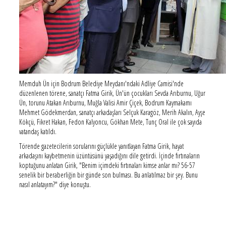
Memduh Ün için Bodrum Belediye Meydanı'ndaki Adliye Camisi'nde
düzenlenen törene, sanatçı Fatma Girik, Ün'ün çocukları Sevda Arıburnu, Uğur
Ün, torunu Atakan Arıburnu, Muğla Valisi Amir Çiçek, Bodrum Kaymakamı
Mehmet Gödekmerdan, sanatçı arkadaşları Selçuk Karagöz, Merih Akalın, Ayşe
Kökçü, Fikret Hakan, Fedon Kalyoncu, Gökhan Mete, Tunç Oral ile çok sayıda
vatandaş katıldı.
Törende gazetecilerin sorularını güçlükle yanıtlayan Fatma Girik, hayat
arkadaşını kaybetmenin üzüntüsünü yaşadığını dile getirdi. İçinde fırtınaların
koptuğunu anlatan Girik, "Benim içimdeki fırtınaları kimse anlar mı? 56-57
senelik bir beraberliğin bir günde son bulması. Bu anlatılmaz bir şey. Bunu
nasıl anlatayım?" diye konuştu.