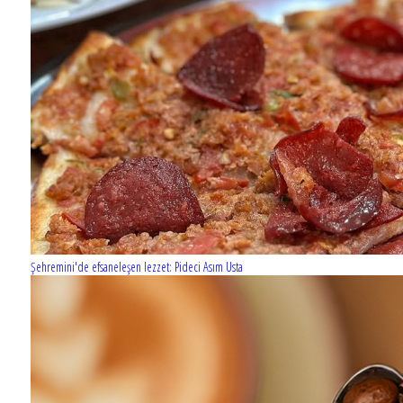
Şehremini'de efsaneleşen lezzet: Pideci Asım Usta