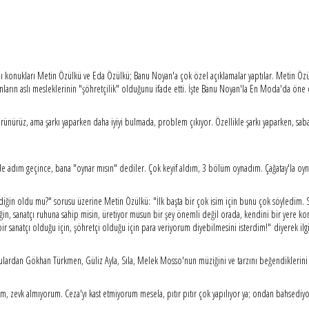
ı konukları Metin Özülkü ve Eda Özülkü; Banu Noyan'a çok özel açıklamalar yaptılar. Metin Öz
ların aslı mesleklerinin "şöhretçilik" olduğunu ifade etti. İşte Banu Noyan'la En Moda'da öne 
görünürüz, ama şarkı yaparken daha iyiyi bulmada, problem çıkıyor. Özellikle şarkı yaparken, sab
yerde adım geçince, bana "oynar mısın" dediler. Çok keyif aldım, 3 bölüm oynadım. Çağatay'la
iğin oldu mu?" sorusu üzerine Metin Özülkü: "İlk başta bir çok isim için bunu çok söyledim. Sonr
ediğin, sanatçı ruhuna sahip misin, üretiyor musun bir şey önemli değil orada, kendini bir yere k
bir sanatçı olduğu için, şöhretçi olduğu için para veriyorum diyebilmesini isterdim!" diyerek ilg
ulardan Gökhan Türkmen, Güliz Ayla, Sıla, Melek Mosso'nun müziğini ve tarzını beğendiklerini
 zevk almıyorum. Ceza'yı kast etmiyorum mesela, pıtır pıtır çok yapılıyor ya; ondan bahsediyor