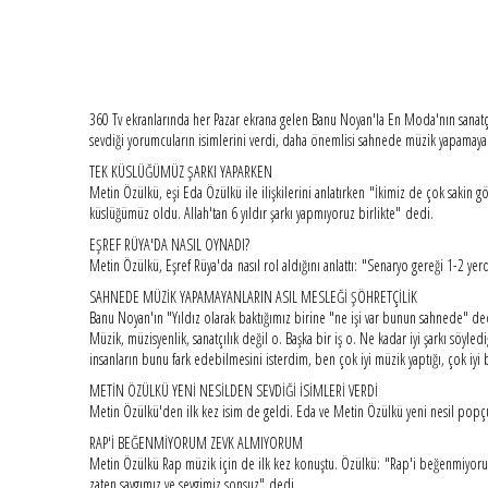
360 Tv ekranlarında her Pazar ekrana gelen Banu Noyan'la En Moda'nın sanatç
sevdiği yorumcuların isimlerini verdi, daha önemlisi sahnede müzik yapamayan
TEK KÜSLÜĞÜMÜZ ŞARKI YAPARKEN
Metin Özülkü, eşi Eda Özülkü ile ilişkilerini anlatırken "İkimiz de çok sakin 
küslüğümüz oldu. Allah'tan 6 yıldır şarkı yapmıyoruz birlikte" dedi.
EŞREF RÜYA'DA NASIL OYNADI?
Metin Özülkü, Eşref Rüya'da nasıl rol aldığını anlattı: "Senaryo gereği 1-2 
SAHNEDE MÜZİK YAPAMAYANLARIN ASIL MESLEĞİ ŞÖHRETÇİLİK
Banu Noyan'ın "Yıldız olarak baktığımız birine "ne işi var bunun sahnede" ded
Müzik, müzisyenlik, sanatçılık değil o. Başka bir iş o. Ne kadar iyi şarkı söyl
insanların bunu fark edebilmesini isterdim, ben çok iyi müzik yaptığı, çok iyi 
METİN ÖZÜLKÜ YENİ NESİLDEN SEVDİĞİ İSİMLERİ VERDİ
Metin Özülkü'den ilk kez isim de geldi. Eda ve Metin Özülkü yeni nesil popç
RAP'İ BEĞENMİYORUM ZEVK ALMIYORUM
Metin Özülkü Rap müzik için de ilk kez konuştu. Özülkü: "Rap'i beğenmiyorum,
zaten saygımız ve sevgimiz sonsuz" dedi.