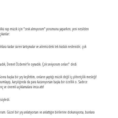
ülkü rap müzik için "zevk almıyorum" yorumunu yaparken, yeni nesilden
çıkanlar:
ahlara kadar süren tartışmalar ve ailemizdeki tek küslük nedenidir, çok
 oynadık, Demet Özdemir'le oynadık. Çok seviyorum onları" dedi
a başka bir şey keşfettim, onların yaptığı müzik değil iş şöhretçilik mesleği!
onumlayıp, karşılığında da para kazanıyorsan başka bir özellik o. Sadece
inç ve önemli açıklamalara imza attı!
 söyledi.
um. Güzel bir şey anlatıyorsan ve anlattığın birilerine dokunuyorsa, bunlara