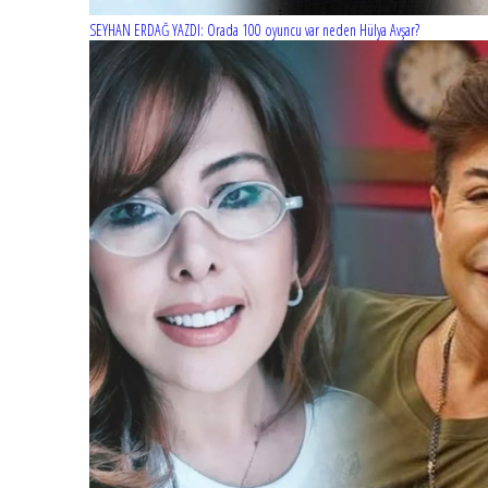
SEYHAN ERDAĞ YAZDI: Orada 100 oyuncu var neden Hülya Avşar?