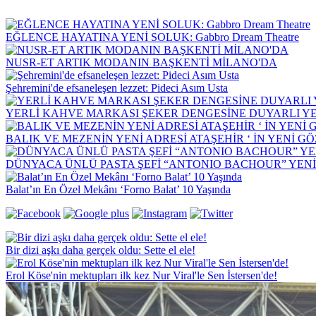
EĞLENCE HAYATINA YENİ SOLUK: Gabbro Dream Theatre
NUSR-ET ARTIK MODANIN BAŞKENTİ MİLANO'DA
Şehremini'de efsaneleşen lezzet: Pideci Asım Usta
YERLİ KAHVE MARKASI ŞEKER DENGESİNE DUYARLI YEN
BALIK VE MEZENİN YENİ ADRESİ ATAŞEHİR ‘ İN YENİ G
DÜNYACA ÜNLÜ PASTA ŞEFİ “ANTONIO BACHOUR” YEN
Balat’ın En Özel Mekânı ‘Forno Balat’ 10 Yaşında
Bir dizi aşkı daha gerçek oldu: Sette el ele!
Erol Köse'nin mektupları ilk kez Nur Viral'le Sen İstersen'de!