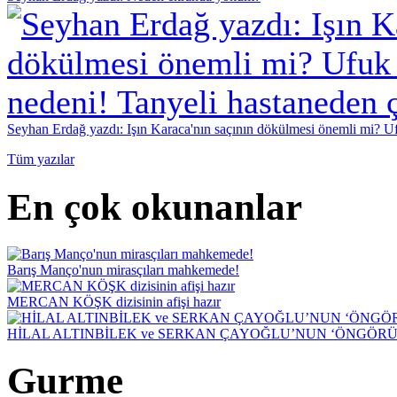
Seyhan Erdağ yazdı: Işın Karaca'nın saçının dökülmesi önemli mi? Ufu
Tüm yazılar
En çok okunanlar
Barış Manço'nun mirasçıları mahkemede!
MERCAN KÖŞK dizisinin afişi hazır
HİLAL ALTINBİLEK ve SERKAN ÇAYOĞLU’NUN ‘ÖNGÖRÜ
Gurme