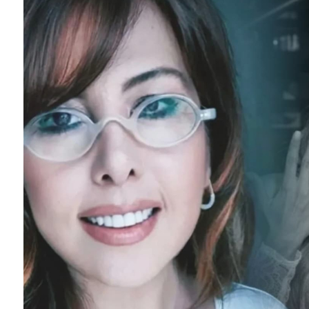
SEYHAN ERDAĞ YAZDI: Peki Mehmet Ali Erbil bu evliliği neden yaptı?