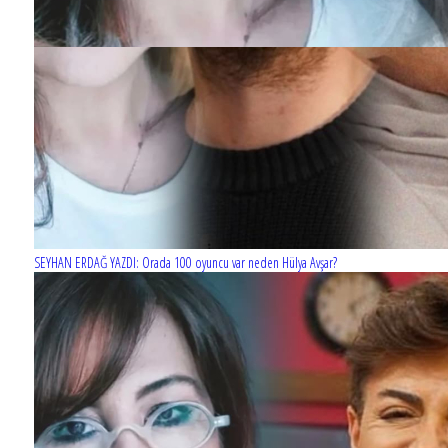
SEYHAN ERDAĞ YAZDI: Orada 100 oyuncu var neden Hülya Avşar?