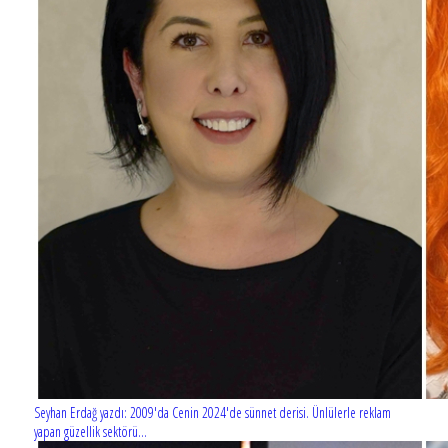
Seyhan Erdağ yazdı: 2009'da Cenin 2024'de sünnet derisi. Ünlülerle reklam
yapan güzellik sektörü...