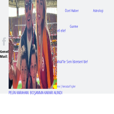
Gündem
Sağlık
Özel Haber
Astroloji
Doktorlar
Gurme
Bir dizi aşkı daha gerçek oldu: Sette el ele!
Genel Yayın Yönetmeni:
Seyhan Erdağ
Mail:
t
emizmagazin@gmail.com
Erol Köse'nin mektupları ilk kez Nur Viral'le Sen İstersen'de!
Tasarım & Geliştirme | kerataif işler
PELİN KARAHAN: BOŞANMA KARARI ALINDI