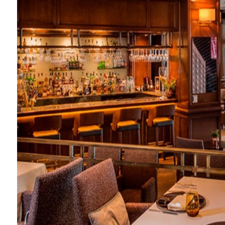
Barış Manço'nun mirasçıları mahkemede!