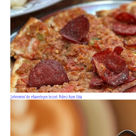
Şehremini'de efsaneleşen lezzet: Pideci Asım Usta