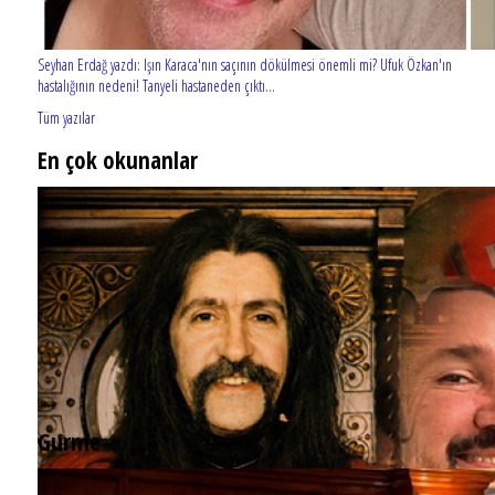
Seyhan Erdağ yazdı: Işın Karaca'nın saçının dökülmesi önemli mi? Ufuk Özkan'ın
hastalığının nedeni! Tanyeli hastaneden çıktı...
Tüm yazılar
En çok okunanlar
Gurme
EĞLENCE HAYATINA YENİ SOLUK: Gabbro Dream Theatre