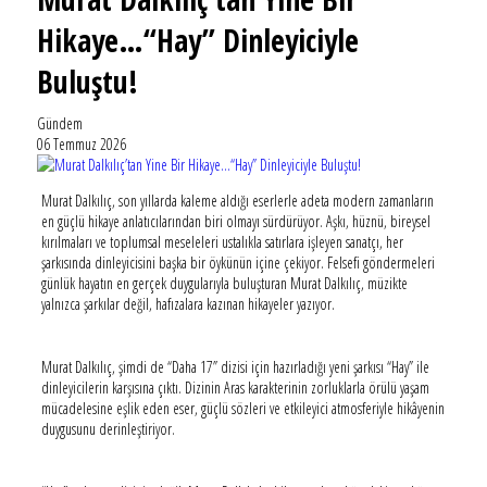
Hikaye…“Hay” Dinleyiciyle
Buluştu!
Gündem
06 Temmuz 2026
Murat Dalkılıç, son yıllarda kaleme aldığı eserlerle adeta modern zamanların
en güçlü hikaye anlatıcılarından biri olmayı sürdürüyor. Aşkı, hüznü, bireysel
kırılmaları ve toplumsal meseleleri ustalıkla satırlara işleyen sanatçı, her
şarkısında dinleyicisini başka bir öykünün içine çekiyor. Felsefi göndermeleri
günlük hayatın en gerçek duygularıyla buluşturan Murat Dalkılıç, müzikte
yalnızca şarkılar değil, hafızalara kazınan hikayeler yazıyor.
Murat Dalkılıç, şimdi de “Daha 17” dizisi için hazırladığı yeni şarkısı “Hay” ile
dinleyicilerin karşısına çıktı. Dizinin Aras karakterinin zorluklarla örülü yaşam
mücadelesine eşlik eden eser, güçlü sözleri ve etkileyici atmosferiyle hikâyenin
duygusunu derinleştiriyor.