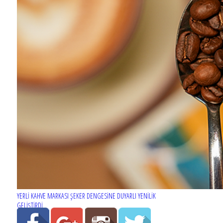
YERLİ KAHVE MARKASI ŞEKER DENGESİNE DUYARLI YENİLİK
GELİŞTİRDİ