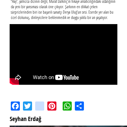
“Hay”, yalnızca dizinin değil, Murat Dalkılıç’ın hikaye anlatıcılığındaki ustalığının
da yeni bir yansıması olarak öne çıkıyor. Şarkının en dikkat çeken
sürprizlerinden biri ise başarılı sanatçı Derya Uluğ’un sesi. Eserde yer alan bu
özel dokunuş, dinleyicilere beklenmedik ve duygu yüklü bir an yaşatıyor.
Facebook
Twitter
instagram
Pinterest
WhatsApp
Share
Seyhan Erdağ