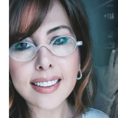
SEYHAN ERDAĞ YAZDI: Peki Mehmet Ali Erbil bu evliliği neden yaptı?