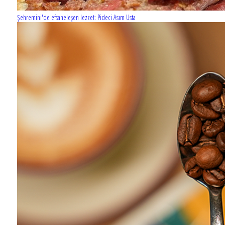
Şehremini'de efsaneleşen lezzet: Pideci Asım Usta