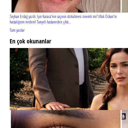
Seyhan Erdağ yazdı: Işın Karaca'nın saçının dökülmesi önemli mi? Ufuk Özkan'ın
hastalığının nedeni! Tanyeli hastaneden çıktı...
Tüm yazılar
En çok okunanlar