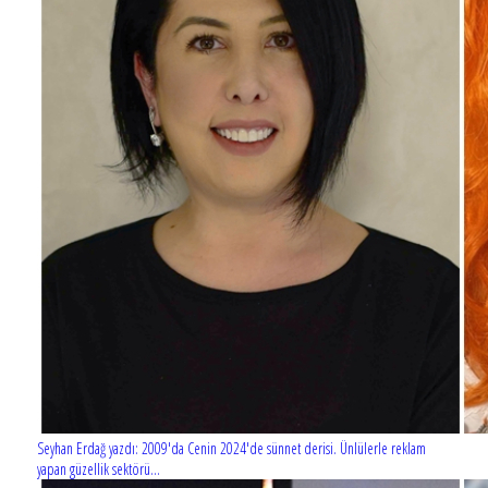
Seyhan Erdağ yazdı: 2009'da Cenin 2024'de sünnet derisi. Ünlülerle reklam
yapan güzellik sektörü...