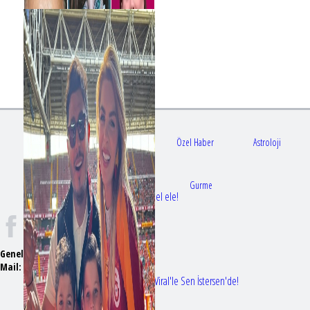
Gündem
Sağlık
Özel Haber
Astroloji
Doktorlar
Gurme
Bir dizi aşkı daha gerçek oldu: Sette el ele!
Genel Yayın Yönetmeni:
Seyhan Erdağ
Mail:
t
emizmagazin@gmail.com
Erol Köse'nin mektupları ilk kez Nur Viral'le Sen İstersen'de!