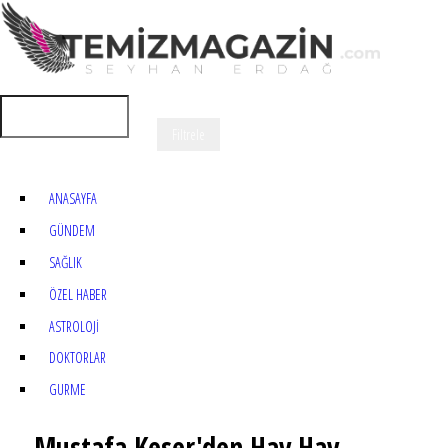
ANASAYFA
GÜNDEM
SAĞLIK
ÖZEL HABER
ASTROLOJİ
DOKTORLAR
GURME
Mustafa Keser'den Hav Hav