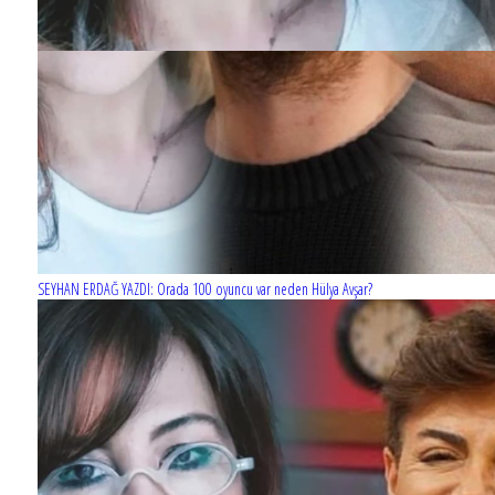
SEYHAN ERDAĞ YAZDI: Orada 100 oyuncu var neden Hülya Avşar?