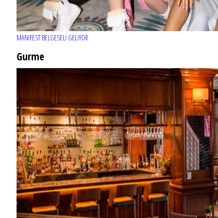
MANİFEST BELGESELİ GELİYOR
Gurme
EĞLENCE HAYATINA YENİ SOLUK: Gabbro Dream Theatre