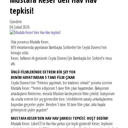
tepkisi!
Gündem
04 Şubat 2026
Usta yorumcu Mustafa Keser,
NTV ekranlarında yayınlanan Bambaşka Sohbetler'de Ceyda Düvenci'nin
konuğu oldu.
Keser, haftanın ilk gününde Ceyda Düvenci'yle Bambaşka bir Sohbet'e imza
attı.
ÜNLÜ FİLMLERİNDE EXTREM BİR ŞEY YOK
BENİM HAYATIMDAN 5 TANE FİLM ÇIKAR
Ceyda Düvenci'nin "Filminiz yapılmalı, bir kitabınız olmalı" yorumu üzerine
Mustafa Keser: "Yemin ediyorum 5 tane film çıkar hayatımdan. Bakıyorum
arkadaşların filmlerine, mesela Müslüm kardeşimizin filmi çekildi; bakıyorum
da orada extrem bir şey görmedim ben. İzlediklerim sanatçı arkadaşlarımın
başından geçenler şeyler. Benden 5 tane 10 tane film çıkar, akla hayala
gelmeyecek şeyler yaşadım"
MUSTAFA KESER'DEN HAV HAV ŞARKISI TEPKİSİ: HOŞT DEDİM!
Mustafa Keser, LvbelC5'in Hav Hav şarkısı için tepki gösterdi! Keser, tepkisini