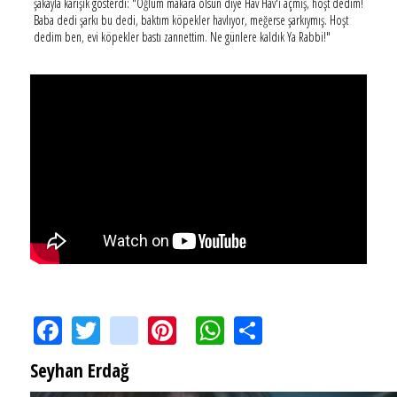
şakayla karışık gösterdi: "Oğlum makara olsun diye Hav Hav'ı açmış, hoşt dedim!
Baba dedi şarkı bu dedi, baktım köpekler havlıyor, meğerse şarkıymış. Hoşt
dedim ben, evi köpekler bastı zannettim. Ne günlere kaldık Ya Rabbi!"
Facebook
Twitter
instagram
Pinterest
WhatsApp
Share
Seyhan Erdağ