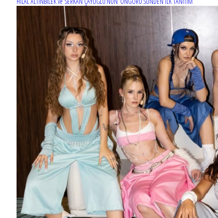
HİLAL ALTINBİLEK ve SERKAN ÇAYOĞLU’NUN ‘ÖNGÖRÜ’SÜNDEN İLK TANITIM