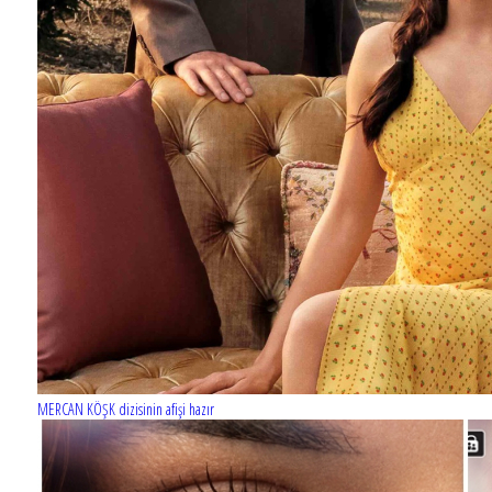
Barış Manço'nun mirasçıları mahkemede!
MERCAN KÖŞK dizisinin afişi hazır