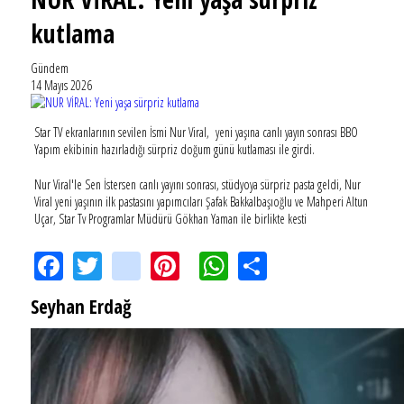
kutlama
Gündem
14 Mayıs 2026
Star TV ekranlarının sevilen İsmi Nur Viral, yeni yaşına canlı yayın sonrası BBO
Yapım ekibinin hazırladığı sürpriz doğum günü kutlaması ile girdi.
Nur Viral'le Sen İstersen canlı yayını sonrası, stüdyoya sürpriz pasta geldi, Nur
Viral yeni yaşının ilk pastasını yapımcıları Şafak Bakkalbaşıoğlu ve Mahperi Altun
Uçar, Star Tv Programlar Müdürü Gökhan Yaman ile birlikte kesti
Facebook
Twitter
instagram
Pinterest
WhatsApp
Share
Seyhan Erdağ
SEYHAN ERDAĞ YAZDI: Peki Mehmet Ali Erbil bu evliliği neden yaptı?