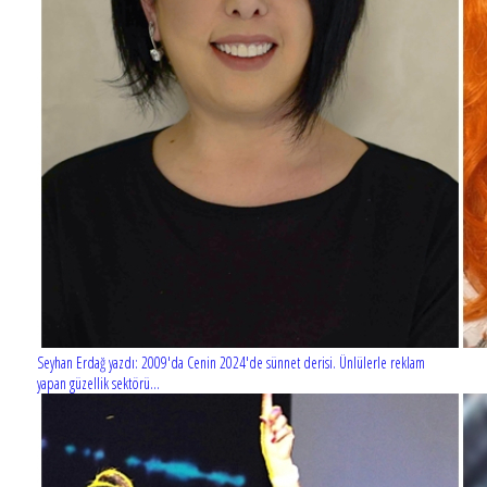
Seyhan Erdağ yazdı: 2009'da Cenin 2024'de sünnet derisi. Ünlülerle reklam
yapan güzellik sektörü...