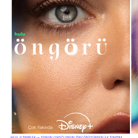
HİLAL ALTINBİLEK ve SERKAN ÇAYOĞLU’NUN ‘ÖNGÖRÜ’SÜNDEN İLK TANITIM