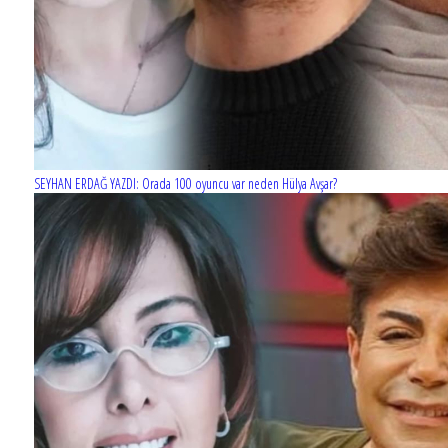
SEYHAN ERDAĞ YAZDI: Orada 100 oyuncu var neden Hülya Avşar?