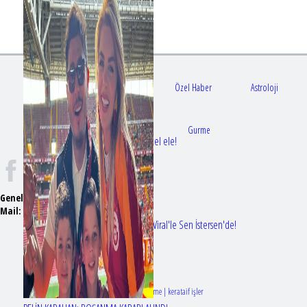
Gündem
Sağlık
Özel Haber
Astroloji
Doktorlar
Gurme
Bir dizi aşkı daha gerçek oldu: Sette el ele!
Genel Yayın Yönetmeni:
Seyhan Erdağ
Mail:
t
emizmagazin@gmail.com
Erol Köse'nin mektupları ilk kez Nur Viral'le Sen İstersen'de!
Tasarım & Geliştirme | kerataif işler