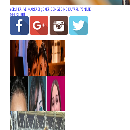
YERLİ KAHVE MARKASI ŞEKER DENGESİNE DUYARLI YENİLİK
GELİŞTİRDİ