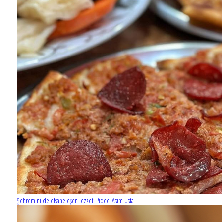
Şehremini'de efsaneleşen lezzet: Pideci Asım Usta