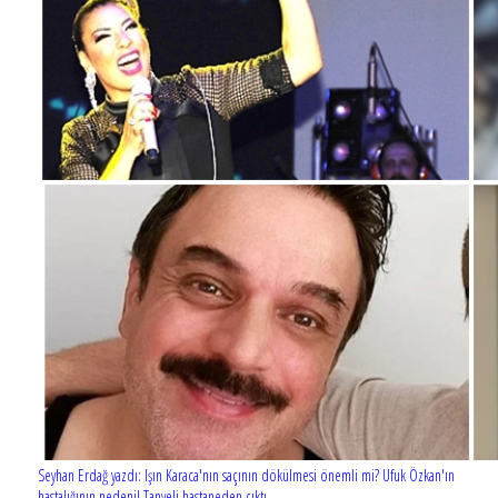
Seyhan Erdağ yazdı: Işın Karaca'nın saçının dökülmesi önemli mi? Ufuk Özkan'ın
hastalığının nedeni! Tanyeli hastaneden çıktı...