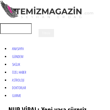
ANASAYFA
GÜNDEM
SAĞLIK
ÖZEL HABER
ASTROLOJİ
DOKTORLAR
GURME
NUR VİRAL: Yeni yaşa sürpriz