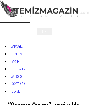
ANASAYFA
GÜNDEM
SAĞLIK
ÖZEL HABER
ASTROLOJİ
DOKTORLAR
GURME
“Oyunun Oyunu”, yeni yılda