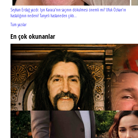
Seyhan Erdağ yazdı: Işın Karaca'nın saçının dökülmesi önemli mi? Ufuk Özkan'ın
hastalığının nedeni! Tanyeli hastaneden çıktı...
Tüm yazılar
En çok okunanlar