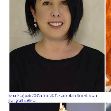
Seyhan Erdağ yazdı: 2009'da Cenin 2024'de sünnet derisi. Ünlülerle reklam
yapan güzellik sektörü...