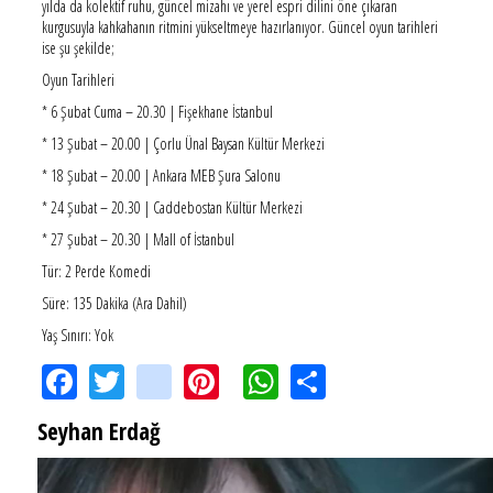
yılda da kolektif ruhu, güncel mizahı ve yerel espri dilini öne çıkaran
kurgusuyla kahkahanın ritmini yükseltmeye hazırlanıyor. Güncel oyun tarihleri
ise şu şekilde;
Oyun Tarihleri
* 6 Şubat Cuma – 20.30 | Fişekhane İstanbul
* 13 Şubat – 20.00 | Çorlu Ünal Baysan Kültür Merkezi
* 18 Şubat – 20.00 | Ankara MEB Şura Salonu
* 24 Şubat – 20.30 | Caddebostan Kültür Merkezi
* 27 Şubat – 20.30 | Mall of İstanbul
Tür: 2 Perde Komedi
Süre: 135 Dakika (Ara Dahil)
Yaş Sınırı: Yok
Facebook
Twitter
instagram
Pinterest
WhatsApp
Share
Seyhan Erdağ
SEYHAN ERDAĞ YAZDI: Peki Mehmet Ali Erbil bu evliliği neden yaptı?