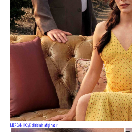
Barış Manço'nun mirasçıları mahkemede!
MERCAN KÖŞK dizisinin afişi hazır