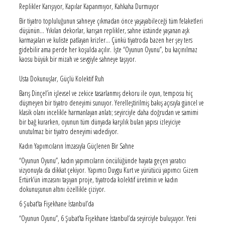
Replikler Karışıyor, Kapılar Kapanmıyor, Kahkaha Durmuyor
Bir tiyatro topluluğunun sahneye çıkmadan önce yaşayabileceği tüm felaketleri
düşünün… Yıkılan dekorlar, karışan replikler, sahne üstünde yaşanan aşk
karmaşaları ve kuliste patlayan krizler… Çünkü tiyatroda bazen her şey ters
gidebilir ama perde her koşulda açılır. İşte “Oyunun Oyunu”, bu kaçınılmaz
kaosu büyük bir mizah ve sevgiyle sahneye taşıyor.
Usta Dokunuşlar, Güçlü Kolektif Ruh
Barış Dinçel’in işlevsel ve zekice tasarlanmış dekoru ile oyun, temposu hiç
düşmeyen bir tiyatro deneyimi sunuyor. Yerelleştirilmiş bakış açısıyla güncel ve
klasik olanı incelikle harmanlayan anlatı; seyirciyle daha doğrudan ve samimi
bir bağ kurarken, oyunun tüm dünyada karşılık bulan yapısı izleyiciye
unutulmaz bir tiyatro deneyimi vadediyor.
Kadın Yapımcıların İmzasıyla Güçlenen Bir Sahne
“Oyunun Oyunu”, kadın yapımcıların öncülüğünde hayata geçen yaratıcı
vizyonuyla da dikkat çekiyor. Yapımcı Duygu Kurt ve yürütücü yapımcı Gizem
Ertürk’ün imzasını taşıyan proje, tiyatroda kolektif üretimin ve kadın
dokunuşunun altını özellikle çiziyor.
6 Şubat’ta Fişekhane İstanbul’da
“Oyunun Oyunu”, 6 Şubat’ta Fişekhane İstanbul’da seyirciyle buluşuyor. Yeni