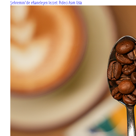
Şehremini'de efsaneleşen lezzet: Pideci Asım Usta