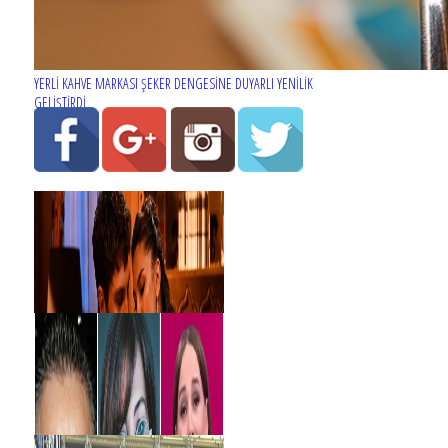
YERLİ KAHVE MARKASI ŞEKER DENGESİNE DUYARLI YENİLİK
GELİŞTİRDİ