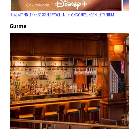
HİLAL ALTINBİLEK ve SERKAN ÇAYOĞLU’NUN ‘ÖNGÖRÜ’SÜNDEN İLK TANITIM
Gurme
EĞLENCE HAYATINA YENİ SOLUK: Gabbro Dream Theatre