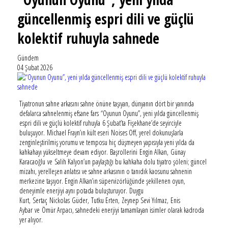
güncellenmiş espri dili ve güçlü
kolektif ruhuyla sahnede
Gündem
04 Şubat 2026
Tiyatronun sahne arkasını sahne önüne taşıyan, dünyanın dört bir yanında
defalarca sahnelenmiş efsane fars “Oyunun Oyunu”, yeni yılda güncellenmiş
espri dili ve güçlü kolektif ruhuyla 6 Şubat’ta Fişekhane’de seyirciyle
buluşuyor. Michael Frayn’ın kült eseri Noises Off, yerel dokunuşlarla
zenginleştirilmiş yorumu ve temposu hiç düşmeyen yapısıyla yeni yılda da
kahkahayı yükseltmeye devam ediyor. Başrollerini Engin Alkan, Günay
Karacaoğlu ve Salih Kalyon’un paylaştığı bu kahkaha dolu tiyatro şöleni; güncel
mizahı, yerelleşen anlatısı ve sahne arkasının o tanıdık kaosunu sahnenin
merkezine taşıyor. Engin Alkan’ın süpervizörlüğünde şekillenen oyun,
deneyimle enerjiyi aynı potada buluşturuyor. Duygu
Kurt, Sertaç Nickolas Güder, Tutku Erten, Zeynep Sevi Yılmaz, Enis
Aybar ve Ömür Arpacı, sahnedeki enerjiyi tamamlayan isimler olarak kadroda
yer alıyor.