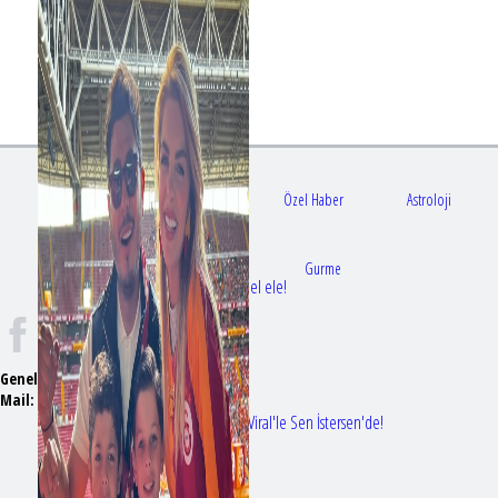
Gündem
Sağlık
Özel Haber
Astroloji
Doktorlar
Gurme
Bir dizi aşkı daha gerçek oldu: Sette el ele!
Genel Yayın Yönetmeni:
Seyhan Erdağ
Mail:
t
emizmagazin@gmail.com
Erol Köse'nin mektupları ilk kez Nur Viral'le Sen İstersen'de!