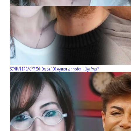
SEYHAN ERDAĞ YAZDI: Orada 100 oyuncu var neden Hülya Avşar?