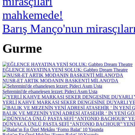
Barış Manço'nun mirasçıla
Gurme
EĞLENCE HAYATINA YENİ SOLUK: Gabbro Dream Theatre
NUSR-ET ARTIK MODANIN BAŞKENTİ MİLANO'DA
Şehremini'de efsaneleşen lezzet: Pideci Asım Usta
YERLİ KAHVE MARKASI ŞEKER DENGESİNE DUYARLI YEN
BALIK VE MEZENİN YENİ ADRESİ ATAŞEHİR ‘ İN YENİ G
DÜNYACA ÜNLÜ PASTA ŞEFİ “ANTONIO BACHOUR” YEN
Balat’ın En Özel Mekânı ‘Forno Balat’ 10 Yaşında