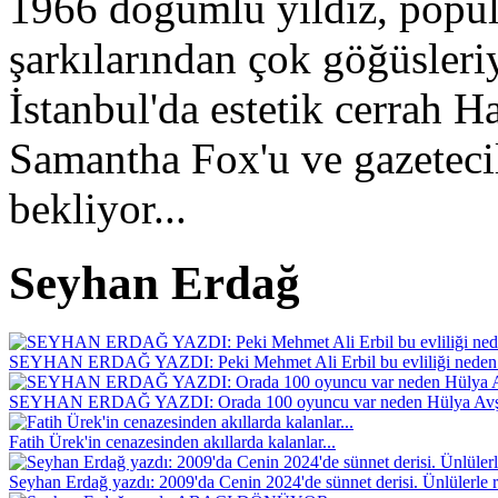
1966 doğumlu yıldız, popü
şarkılarından çok göğüsler
İstanbul'da estetik cerrah H
Samantha Fox'u ve gazetecil
bekliyor...
Seyhan Erdağ
SEYHAN ERDAĞ YAZDI: Peki Mehmet Ali Erbil bu evliliği neden 
SEYHAN ERDAĞ YAZDI: Orada 100 oyuncu var neden Hülya Avş
Fatih Ürek'in cenazesinden akıllarda kalanlar...
Seyhan Erdağ yazdı: 2009'da Cenin 2024'de sünnet derisi. Ünlülerle r