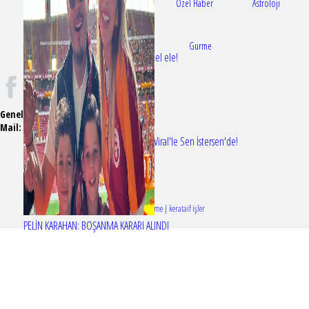
Gündem
Sağlık
Özel Haber
Astroloji
Doktorlar
Gurme
Bir dizi aşkı daha gerçek oldu: Sette el ele!
Genel Yayın Yönetmeni:
Seyhan Erdağ
Mail:
t
emizmagazin@gmail.com
Erol Köse'nin mektupları ilk kez Nur Viral'le Sen İstersen'de!
Tasarım & Geliştirme | kerataif işler
PELİN KARAHAN: BOŞANMA KARARI ALINDI