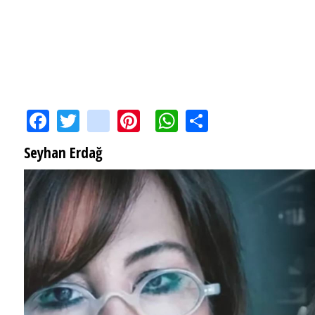
Facebook
Twitter
instagram
Pinterest
WhatsApp
Share
Seyhan Erdağ
SEYHAN ERDAĞ YAZDI: Peki Mehmet Ali Erbil bu evliliği neden yaptı?