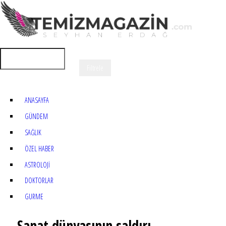
ANASAYFA
GÜNDEM
SAĞLIK
ÖZEL HABER
ASTROLOJİ
DOKTORLAR
GURME
Sanat dünyasının saldırı