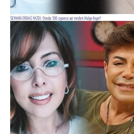
SEYHAN ERDAĞ YAZDI: Orada 100 oyuncu var neden Hülya Avşar?