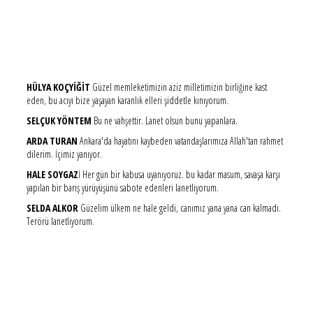
HÜLYA KOÇYİĞİT
Güzel memleketimizin aziz milletimizin birliğine kast
eden, bu acıyı bize yaşayan karanlık elleri şiddetle kınıyorum.
SELÇUK YÖNTEM
Bu ne vahşettir. Lanet olsun bunu yapanlara.
ARDA TURAN
Ankara'da hayatını kaybeden vatandaşlarımıza Allah'tan rahmet
dilerim. İçimiz yanıyor.
HALE SOYGAZ
İ Her gün bir kabusa uyanıyoruz. bu kadar masum, savaşa karşı
yapılan bir barış yürüyüşünü sabote edenleri lanetliyorum.
SELDA ALKOR
Güzelim ülkem ne hale geldi, canımız yana yana can kalmadı.
Terörü lanetliyorum.