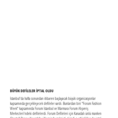
BÜYÜK DEFİLELER İPTAL OLDU
İstanbul'da hafta sonundan itibaren başlayacak büyük organizasyonlar
kapsamında gerçekleşecek defileler vardı. Bunlardan biri "Forum Fashion
Week" kapsamında Forum İstanbul ve Marmara Forum Alışveriş
Merkezleri'ndeki defilelerdi. Forum Defileleri için Kanadalı ünlü manken