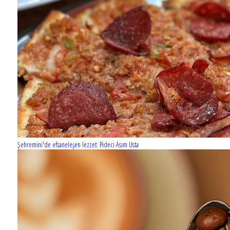
Şehremini'de efsaneleşen lezzet: Pideci Asım Usta