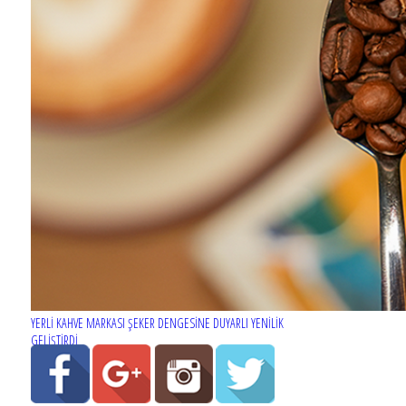
YERLİ KAHVE MARKASI ŞEKER DENGESİNE DUYARLI YENİLİK
GELİŞTİRDİ