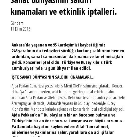
kınamaları ve etkinlik iptalleri.
Gündem
11 Ekim 2015
Ankara’da yaşanan ve 95 kardeşimizi kaybettiğimiz
246 yaralının da tedavileri sürdüğü korkunç saldırının hemen
ardından, sanat camiasından da kınama ve lanet mesajları
geldi. Konserler iptal oldu. Türkiye ve Kuzey Kıbrıs Türk
Cumhuriyeti'nde "3 günlük yas" ilan edildi.
İŞTE SANAT DÜNYASININ SALDIRI KINAMALARI...
Ajda Pekkan Cumartesi gecesi Kıbrıs Merit Otel'in sahnesine çıkacaktı. Konser,
daha "yas" ilan edilmeden, vefat haberleri geldikçe iptal edildi. İptalin
ardından Ajda Pekkan ve Otelin Ceo'su Reha Arar basın toplantısı yaptılar. Reha
Arar yaptığı açıklamada, Ankara'da yaşanan üzücü olay nedeniyle Kuzey
Kıbrıs'ta tüm Merit otellerinde eğlence ve konserlerin iptal edildiğini söyledi.
Ajda Pekkan’da ‘’ Bu olayların bir an önce son bulması ve
Türkiye'nin bir an önce huzura kavuşması en büyük arzumuz.
Patlamada hayatını kaybedenlere Allah'tan rahmet,
ailelerine ve yakınlarına sabır, yaralılara da acil şifalar