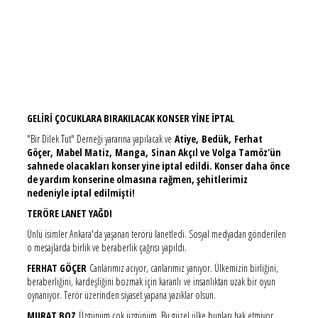
GELİRİ ÇOCUKLARA BIRAKILACAK KONSER YİNE İPTAL
"Bir Dilek Tut" Derneği yararına yapılacak ve
Atiye, Bedük, Ferhat
Göçer, Mabel Matiz, Manga, Sinan Akçıl ve Volga Tamöz'ün
sahnede olacakları konser yine iptal edildi. Konser daha önce
de yardım konserine olmasına rağmen, şehitlerimiz
nedeniyle iptal edilmişti!
TERÖRE LANET YAĞDI
Ünlü isimler Ankara'da yaşanan terörü lanetledi. Sosyal medyadan gönderilen
o mesajlarda birlik ve beraberlik çağrısı yapıldı.
FERHAT GÖÇER
Canlarımız acıyor, canlarımız yanıyor. Ülkemizin birliğini,
beraberliğini, kardeşliğini bozmak için karanlı ve insanlıktan uzak bir oyun
oynanıyor. Terör üzerinden siyaset yapana yazıklar olsun.
MURAT BOZ
Üzgünüm çok üzgünüm. Bu güzel ülke bunları hak etmiyor.