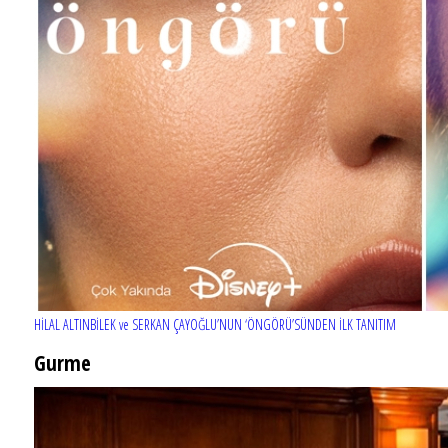
HİLAL ALTINBİLEK ve SERKAN ÇAYOĞLU’NUN ‘ÖNGÖRÜ’SÜNDEN İLK TANITIM
Gurme
EĞLENCE HAYATINA YENİ SOLUK: Gabbro Dream Theatre