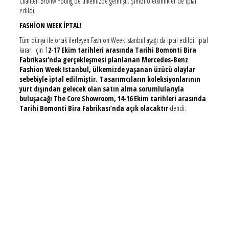
Chantell Bronw Young'de ülkemizde gelmişti. Şimdi o etkinlikler de iptal
edildi.
FASHİON WEEK İPTAL!
Tüm dünya ile ortak ilerleyen Fashion Week İstanbul ayağı da iptal edildi. İptal
kararı için 1
2-17 Ekim tarihleri arasında Tarihi Bomonti Bira
Fabrikası’nda gerçekleşmesi planlanan Mercedes-Benz
Fashion Week Istanbul, ülkemizde yaşanan üzücü olaylar
sebebiyle iptal edilmiştir. Tasarımcıların koleksiyonlarının
yurt dışından gelecek olan satın alma sorumlularıyla
buluşacağı The Core Showroom, 14-16 Ekim tarihleri arasında
Tarihi Bomonti Bira Fabrikası’nda açık olacaktır
dendi.