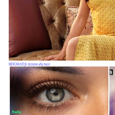
Barış Manço'nun mirasçıları mahkemede!
MERCAN KÖŞK dizisinin afişi hazır