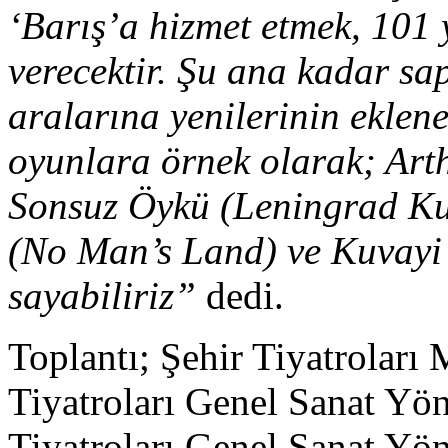
‘Barış’a hizmet etmek, 101 
verecektir.
Şu ana kadar sa
aralarına yenilerinin eklen
oyunlara
örnek olarak; Art
Sonsuz Öykü (Leningrad Ku
(No Man’s Land) ve Kuvayi 
sayabiliriz”
dedi.
Toplantı; Şehir Tiyatrolar
Tiyatroları Genel Sanat Y
Tiyatroları Genel Sanat Yö