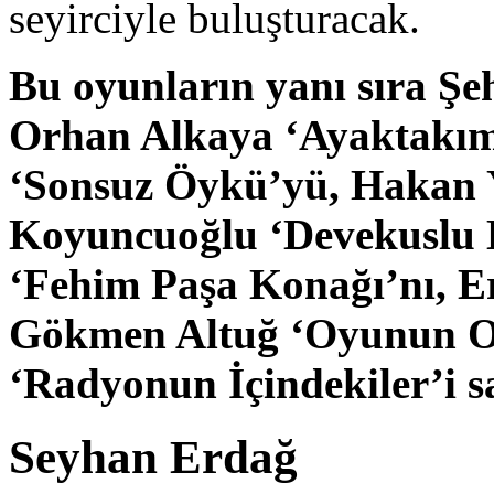
seyirciyle buluşturacak.
Bu oyunların yanı sıra Şeh
Orhan Alkaya ‘Ayaktakımı
‘Sonsuz Öykü’yü, Hakan Y
Koyuncuoğlu ‘Devekuslu 
‘Fehim Paşa Konağı’nı, Er
Gökmen Altuğ ‘Oyunun O
‘Radyonun İçindekiler’i s
Seyhan Erdağ