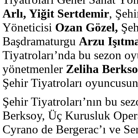
Arlı, Yiğit Sertdemir
, Şehi
Yöneticisi
Ozan Gözel,
Şehi
Başdramaturgu
Arzu Işıtm
Tiyatroları’nda bu sezon o
yönetmenler
Zeliha Berks
Şehir Tiyatroları oyuncusunu
Şehir Tiyatroları’nın bu sez
Berksoy, Üç Kurusluk Opera
Cyrano de Bergerac’ı ve Ser