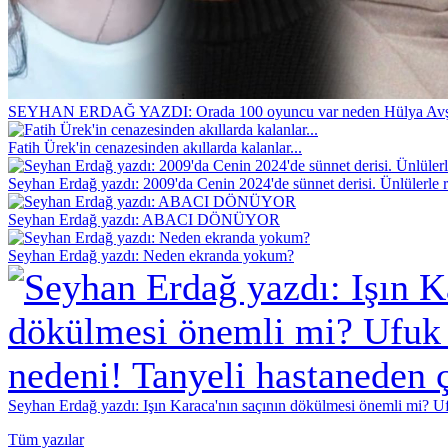
SEYHAN ERDAĞ YAZDI: Orada 100 oyuncu var neden Hülya Avş
Fatih Ürek'in cenazesinden akıllarda kalanlar...
Seyhan Erdağ yazdı: 2009'da Cenin 2024'de sünnet derisi. Ünlülerle r
Seyhan Erdağ yazdı: ABACI DÖNÜYOR
Seyhan Erdağ yazdı: Neden ekranda yokum?
Seyhan Erdağ yazdı: Işın Karaca'nın saçının dökülmesi önemli mi? Ufu
Tüm yazılar