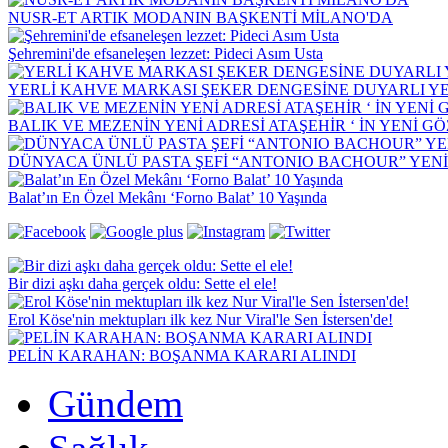
NUSR-ET ARTIK MODANIN BAŞKENTİ MİLANO'DA
Şehremini'de efsaneleşen lezzet: Pideci Asım Usta
YERLİ KAHVE MARKASI ŞEKER DENGESİNE DUYARLI YEN
BALIK VE MEZENİN YENİ ADRESİ ATAŞEHİR ‘ İN YENİ G
DÜNYACA ÜNLÜ PASTA ŞEFİ “ANTONIO BACHOUR” YEN
Balat’ın En Özel Mekânı ‘Forno Balat’ 10 Yaşında
Bir dizi aşkı daha gerçek oldu: Sette el ele!
Erol Köse'nin mektupları ilk kez Nur Viral'le Sen İstersen'de!
PELİN KARAHAN: BOŞANMA KARARI ALINDI
Gündem