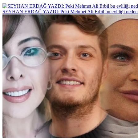
SEYHAN ERDAĞ YAZDI: Peki Mehmet Ali Erbil bu evliliği neden 