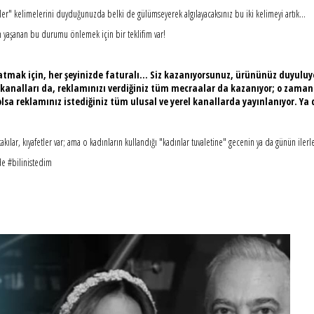
" kelimelerini duyduğunuzda belki de gülümseyerek algılayacaksınız bu iki kelimeyi artık...
 yaşanan bu durumu önlemek için bir teklifim var!
atmak için, her şeyinizde faturalı... Siz kazanıyorsunuz, ürününüz duyuluyo
tv kanalları da, reklamınızı verdiğiniz tüm mecraalar da kazanıyor; o zaman
lsa reklamınız istediğiniz tüm ulusal ve yerel kanallarda yayınlanıyor. Y
ılar, kıyafetler var; ama o kadınların kullandığı "kadınlar tuvaletine" gecenin ya da günün ilerle
de #bilinistedim