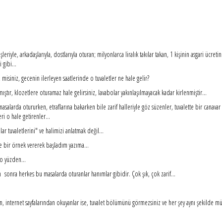
leriyle, arkadaşlarıyla, dostlarıyla oturan; milyonlarca liralık takılar takan, 1 kişinin asgari ücre
 gibi...
misiniz, gecenin ilerleyen saatlerinde o tuvaletler ne hale gelir?
nmıştır, klozetlere oturamaz hale gelirsiniz, lavabolar yakınlaşılmayacak kadar kirlenmiştir...
asalarda otururken, etraflarına bakarken bile zarif halleriyle göz süzenler, tuvalette bir canavar 
ri o hale getirenler...
ar tuvaletlerini" ve halimizi anlatmak değil...
e bir örnek vererek başladım yazıma...
o yüzden...
sonra herkes bu masalarda oturanlar hanımlar gibidir. Çok şık, çok zarif...
den, internet sayfalarından okuyanlar ise, tuvalet bölümünü görmezsiniz ve her şey aynı şekilde