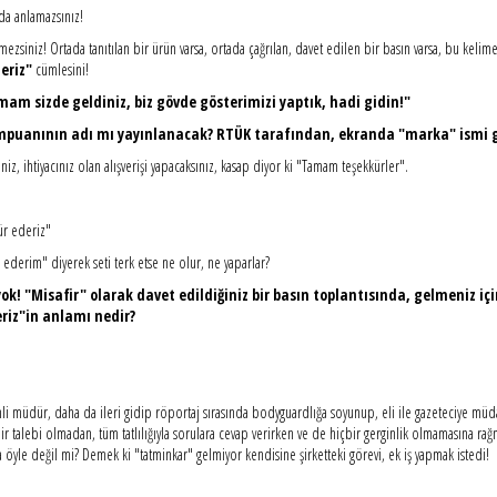
da anlamazsınız!
iniz! Ortada tanıtılan bir ürün varsa, ortada çağrılan, davet edilen bir basın varsa, bu kelime
eriz"
cümlesini!
mam sizde geldiniz, biz gövde gösterimizi yaptık, hadi gidin!"
puanının adı mı yayınlanacak? RTÜK tarafından, ekranda "marka" ismi gös
iz, ihtiyacınız olan alışverişi yapacaksınız, kasap diyor ki "Tamam teşekkürler".
ür ederiz"
ederim" diyerek seti terk etse ne olur, ne yaparlar?
! "Misafir" olarak davet edildiğiniz bir basın toplantısında, gelmeniz için 
riz"in anlamı nedir?
i müdür, daha da ileri gidip röportaj sırasında bodyguardlığa soyunup, eli ile gazeteciye müd
bir talebi olmadan, tüm tatlılığıyla sorulara cevap verirken ve de hiçbir gerginlik olmamasına ra
ta öyle değil mi? Demek ki "tatminkar" gelmiyor kendisine şirketteki görevi, ek iş yapmak istedi!