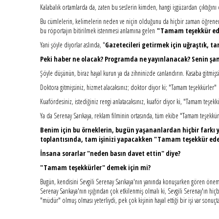
Kalabalık ortamlarda da, zaten bu seslerin kimden, hangi işgüzardan çıktığını 
Bu cümlelerin, kelimelerin neden ve niçin olduğunu da hiçbir zaman öğrenemezs
bu röportajın bitirilmek istenmesi anlamına gelen
"Tamam teşekkür ed
Yani şöyle diyorlar aslında, "
Gazetecileri getirmek için uğraştık, ta
Peki haber ne olacak? Programda ne yayınlanacak? Senin şam
Şöyle düşünün, biraz hayal kurun ya da zihninizde canlandırın. Kasaba gitmişsin
Doktora gitmişsiniz, hizmet alacaksınız; doktor diyor ki; "Tamam teşekkürler"
Kuafördesiniz, istediğiniz rengi anlatacaksınız, kuaför diyor ki, "Tamam teşekk
Ya da Serenay Sarıkaya, reklam filminin ortasında, tüm ekibe "Tamam teşekkür 
Benim için bu örneklerin, bugün yaşananlardan hiçbir farkı yok
toplantısında, tam işinizi yapacakken "Tamam teşekkür ede
İnsana sorarlar "neden basın davet ettin" diye?
"Tamam teşekkürler" demek için mi?
Bugün, kendisini Sevgili Serenay Sarıkaya'nın yanında konuşurken gören öneml
Serenay Sarıkaya'nın ışığından çok etkilenmiş olmalı ki, Sevgili Serenay'ın hiç
"müdür" olmuş olması yeterliydi, pek çok kişinin hayal ettiği bir işi var sonuç