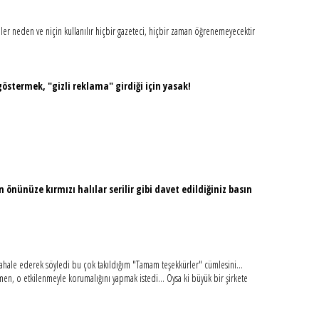
ler neden ve niçin kullanılır hiçbir gazeteci, hiçbir zaman öğrenemeyecektir
termek, "gizli reklama" girdiği için yasak!
önünüze kırmızı halılar serilir gibi davet edildiğiniz basın
ahale ederek söyledi bu çok takıldığım "Tamam teşekkürler" cümlesini...
ğmen, o etkilenmeyle korumalığını yapmak istedi... Oysa ki büyük bir şirkete