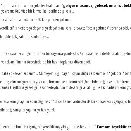
 "pr firması" adı verilen şirketler tarafından,
"geliyor musunuz, gelecek misiniz, bek
iye aranır; önünüze bir kırmızı halı serilmediği kalır...
hatırlatma" adı altında en az 10 kez yeniden yollanır.
et verdikleri" şirketlere ya da şahıs, ya da şahıslara karşı, o davete "basın getirmek" zorunda oldu
er daha bilgi sahibi olsunlar diye...
e böyle davetler aldığımız türden bir organizasyondaydık. Aynı davet maili defalarca atıldı, yetme
ı ve reklam filminin öncesinde de bir basın toplantısı düzenlendi.
a daha çok sevenlerdenim... Muhteşem ışığı, başarılı oyunculuğu ile benim için "çok özel" bir s
getirmiş olmanın gururunu yaşarken, firmanın ne müdürü olduğunu bilmediğim ve artık öğrenme
aman ki ışıltısı ve güzelliği ile sahnedeydi, tüm mütevaziliği ve tatlılığı ile hazırladıkları konuşma
nu burada konuşmayalım konu dağılmasın" diyor hemen ardından da bir sonraki soru geliyor, o tüm t
bilmediği saniyeler yaşanmaya başlıyordu...
nünen ve de bunu bir işmiş, bir gereklilikmiş gibi gören sesler vardır.
"Tamam teşekkür ed