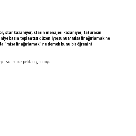
r, star kazanıyor, starın menajeri kazanıyor; faturasını
 niye basın toplantısı düzenliyorsunuz? Misafir ağırlamak ne
a da "misafir ağırlamak" ne demek bunu bir öğrenin!
yen saatlerinde pislikten girilemiyor...