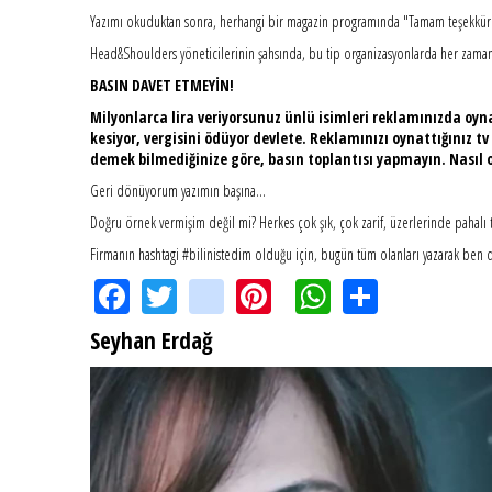
Yazımı okuduktan sonra, herhangi bir magazin programında "Tamam teşekkürler
Head&Shoulders yöneticilerinin şahsında, bu tip organizasyonlarda her zaman
BASIN DAVET ETMEYİN!
Milyonlarca lira veriyorsunuz ünlü isimleri reklamınızda oyn
kesiyor, vergisini ödüyor devlete. Reklamınızı oynattığınız 
demek bilmediğinize göre, basın toplantısı yapmayın. Nasıl o
Geri dönüyorum yazımın başına...
Doğru örnek vermişim değil mi? Herkes çok şık, çok zarif, üzerlerinde pahalı tak
Firmanın hashtagi #bilinistedim olduğu için, bugün tüm olanları yazarak ben 
Facebook
Twitter
instagram
Pinterest
WhatsApp
Share
Seyhan Erdağ