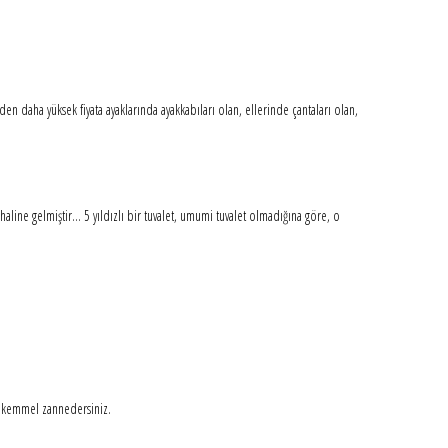
tinden daha yüksek fiyata ayaklarında ayakkabıları olan, ellerinde çantaları olan,
haline gelmiştir... 5 yıldızlı bir tuvalet, umumi tuvalet olmadığına göre, o
 mükemmel zannedersiniz.