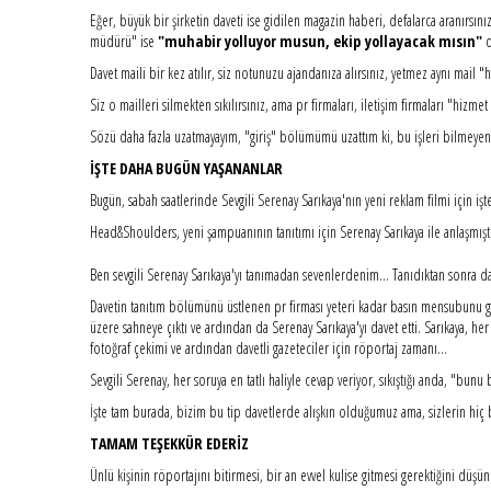
Eğer, büyük bir şirketin daveti ise gidilen magazin haberi, defalarca aranırsınız
müdürü" ise
"muhabir yolluyor musun, ekip yollayacak mısın"
d
Davet maili bir kez atılır, siz notunuzu ajandanıza alırsınız, yetmez aynı mail "
Siz o mailleri silmekten sıkılırsınız, ama pr firmaları, iletişim firmaları "hizm
Sözü daha fazla uzatmayayım, "giriş" bölümümü uzattım ki, bu işleri bilmeyenl
İŞTE DAHA BUGÜN YAŞANANLAR
Bugün, sabah saatlerinde Sevgili Serenay Sarıkaya'nın yeni reklam filmi için işt
Head&Shoulders, yeni şampuanının tanıtımı için Serenay Sarıkaya ile anlaşmışt
Ben sevgili Serenay Sarıkaya'yı tanımadan sevenlerdenim... Tanıdıktan sonra d
Davetin tanıtım bölümünü üstlenen pr firması yeteri kadar basın mensubunu 
üzere sahneye çıktı ve ardından da Serenay Sarıkaya'yı davet etti. Sarıkaya, her z
fotoğraf çekimi ve ardından davetli gazeteciler için röportaj zamanı...
Sevgili Serenay, her soruya en tatlı haliyle cevap veriyor, sıkıştığı anda, "bu
İşte tam burada, bizim bu tip davetlerde alışkın olduğumuz ama, sizlerin hiç 
TAMAM TEŞEKKÜR EDERİZ
Ünlü kişinin röportajını bitirmesi, bir an evvel kulise gitmesi gerektiğini düşü