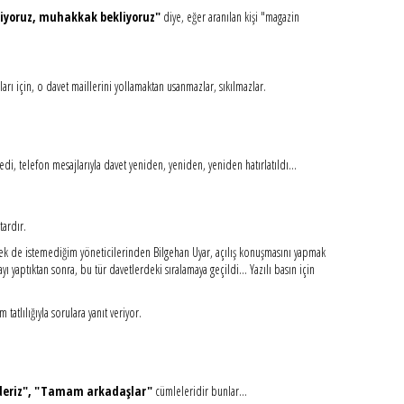
liyoruz, muhakkak bekliyoruz"
diye, eğer aranılan kişi "magazin
kları için, o davet maillerini yollamaktan usanmazlar, sıkılmazlar.
di, telefon mesajlarıyla davet yeniden, yeniden, yeniden hatırlatıldı...
tardır.
k de istemediğim yöneticilerinden Bilgehan Uyar, açılış konuşmasını yapmak
yı yaptıktan sonra, bu tür davetlerdeki sıralamaya geçildi... Yazılı basın için
atlılığıyla sorulara yanıt veriyor.
eriz", "Tamam arkadaşlar"
cümleleridir bunlar...