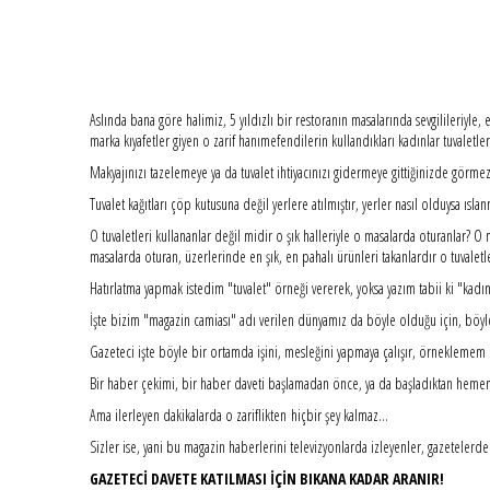
Aslında bana göre halimiz, 5 yıldızlı bir restoranın masalarında sevgilileriyle, eş
marka kıyafetler giyen o zarif hanımefendilerin kullandıkları kadınlar tuvaletleri
Makyajınızı tazelemeye ya da tuvalet ihtiyacınızı gidermeye gittiğinizde görmez 
Tuvalet kağıtları çöp kutusuna değil yerlere atılmıştır, yerler nasıl olduysa ısla
O tuvaletleri kullananlar değil midir o şık halleriyle o masalarda oturanlar? O m
masalarda oturan, üzerlerinde en şık, en pahalı ürünleri takanlardır o tuvaletle
Hatırlatma yapmak istedim "tuvalet" örneği vererek, yoksa yazım tabii ki "kadınl
İşte bizim "magazin camiası" adı verilen dünyamız da böyle olduğu için, böyl
Gazeteci işte böyle bir ortamda işini, mesleğini yapmaya çalışır, örneklemem 
Bir haber çekimi, bir haber daveti başlamadan önce, ya da başladıktan hemen 
Ama ilerleyen dakikalarda o zariflikten hiçbir şey kalmaz...
Sizler ise, yani bu magazin haberlerini televizyonlarda izleyenler, gazeteler
GAZETECİ DAVETE KATILMASI İÇİN BIKANA KADAR ARANIR!