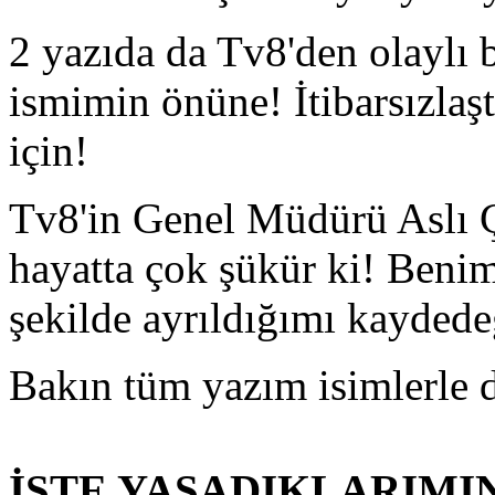
2 yazıda da Tv8'den olaylı b
ismimin önüne! İtibarsızlaş
için!
Tv8'in Genel Müdürü Aslı Ç
hayatta çok şükür ki! Benim
şekilde ayrıldığımı kaydedeğ
Bakın tüm yazım isimlerle 
İŞTE YAŞADIKLARIMIN