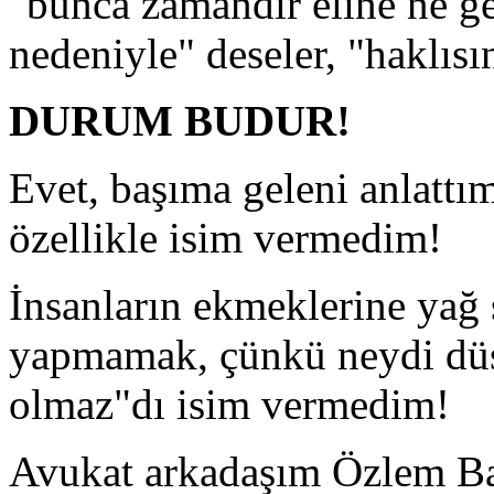
"bunca zamandır eline ne ge
nedeniyle" deseler, "haklısı
DURUM BUDUR!
Evet, başıma geleni anlattı
özellikle isim vermedim!
İnsanların ekmeklerine yağ
yapmamak, çünkü neydi düst
olmaz"dı isim vermedim!
Avukat arkadaşım Özlem Bak