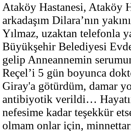
Ataköy Hastanesi, Ataköy H
arkadaşım Dilara’nın yakın
Yılmaz, uzaktan telefonla y
Büyükşehir Belediyesi Evd
gelip Anneannemin serumunu
Reçel’i 5 gün boyunca dokt
Giray'a götürdüm, damar yo
antibiyotik verildi… Hayat
nefesime kadar teşekkür ets
olmam onlar için, minnetta