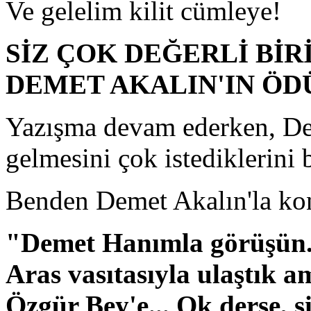
Ve gelelim kilit cümleye!
SİZ ÇOK DEĞERLİ BİR
DEMET AKALIN'IN ÖDÜ
Yazışma devam ederken, De
gelmesini çok istediklerini b
Benden Demet Akalın'la ko
"Demet Hanımla görüşün. 
Aras vasıtasıyla ulaştık 
Özgür Bey'e... Ok derse, si