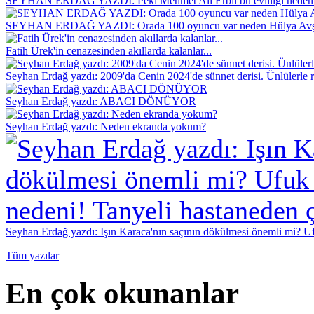
SEYHAN ERDAĞ YAZDI: Peki Mehmet Ali Erbil bu evliliği neden 
SEYHAN ERDAĞ YAZDI: Orada 100 oyuncu var neden Hülya Avş
Fatih Ürek'in cenazesinden akıllarda kalanlar...
Seyhan Erdağ yazdı: 2009'da Cenin 2024'de sünnet derisi. Ünlülerle r
Seyhan Erdağ yazdı: ABACI DÖNÜYOR
Seyhan Erdağ yazdı: Neden ekranda yokum?
Seyhan Erdağ yazdı: Işın Karaca'nın saçının dökülmesi önemli mi? Ufu
Tüm yazılar
En çok okunanlar