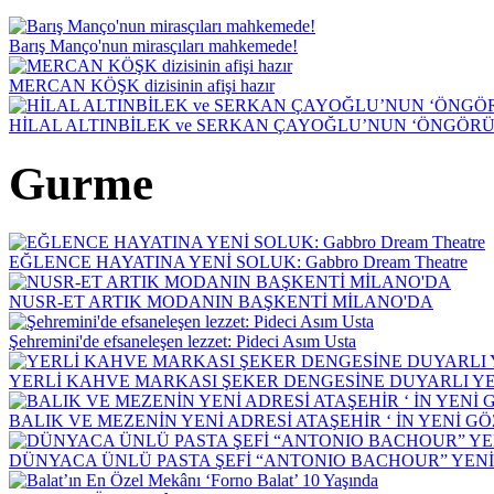
Barış Manço'nun mirasçıları mahkemede!
MERCAN KÖŞK dizisinin afişi hazır
HİLAL ALTINBİLEK ve SERKAN ÇAYOĞLU’NUN ‘ÖNGÖRÜ
Gurme
EĞLENCE HAYATINA YENİ SOLUK: Gabbro Dream Theatre
NUSR-ET ARTIK MODANIN BAŞKENTİ MİLANO'DA
Şehremini'de efsaneleşen lezzet: Pideci Asım Usta
YERLİ KAHVE MARKASI ŞEKER DENGESİNE DUYARLI YEN
BALIK VE MEZENİN YENİ ADRESİ ATAŞEHİR ‘ İN YENİ G
DÜNYACA ÜNLÜ PASTA ŞEFİ “ANTONIO BACHOUR” YEN