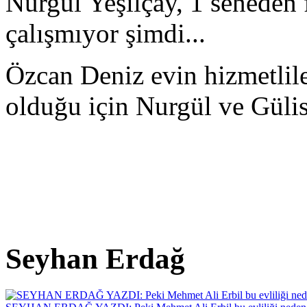
Nurgül Yeşilçay, 1 seneden f
çalışmıyor şimdi...
Özcan Deniz evin hizmetlile
olduğu için Nurgül ve Güli
Seyhan Erdağ