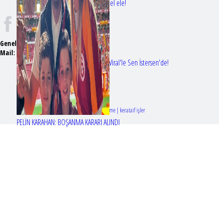
Bir dizi aşkı daha gerçek oldu: Sette el ele!
Genel Yayın Yönetmeni:
Seyhan Erdağ
Mail:
t
emizmagazin@gmail.com
Erol Köse'nin mektupları ilk kez Nur Viral'le Sen İstersen'de!
Tasarım & Geliştirme | kerataif işler
PELİN KARAHAN: BOŞANMA KARARI ALINDI