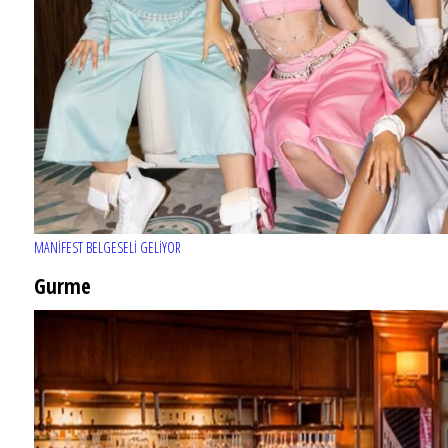
MANİFEST BELGESELİ GELİYOR
Gurme
EĞLENCE HAYATINA YENİ SOLUK: Gabbro Dream Theatre