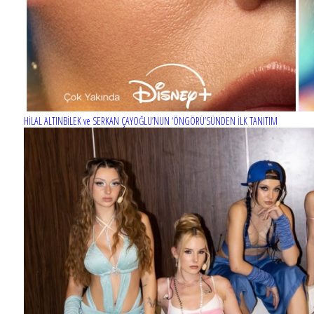
HİLAL ALTINBİLEK ve SERKAN ÇAYOĞLU’NUN ‘ÖNGÖRÜ’SÜNDEN İLK TANITIM