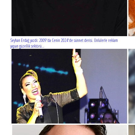
Seyhan Erdağ yazdı: 2009'da Cenin 2024'de sünnet derisi. Ünlülerle reklam
yapan güzellik sektörü...