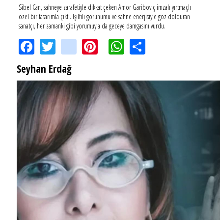
Sibel Can, sahneye zarafetiyle dikkat çeken Amor Gariboviç imzalı yırtmaçlı
özel bir tasarımla çıktı. Işıltılı görünümü ve sahne enerjisiyle göz dolduran
sanatçı, her zamanki gibi yorumuyla da geceye damgasını vurdu.
Facebook
Twitter
instagram
Pinterest
WhatsApp
Share
Seyhan Erdağ
SEYHAN ERDAĞ YAZDI: Peki Mehmet Ali Erbil bu evliliği neden yaptı?