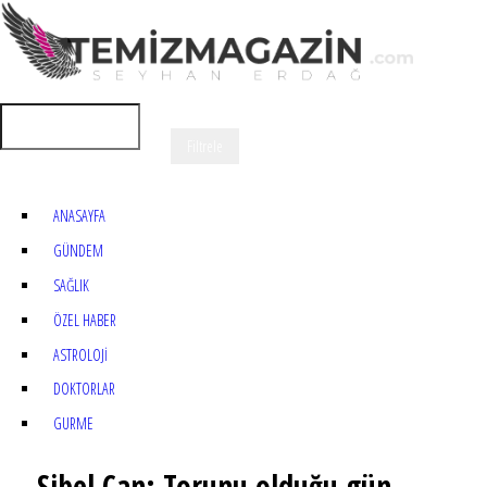
ANASAYFA
GÜNDEM
SAĞLIK
ÖZEL HABER
ASTROLOJİ
DOKTORLAR
GURME
Sibel Can: Torunu olduğu gün