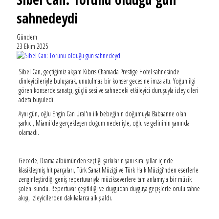
sahnedeydi
Gündem
23 Ekim 2025
Sibel Can, geçtiğimiz akşam Kıbrıs Chamada Prestige Hotel sahnesinde
dinleyicileriyle buluşarak, unutulmaz bir konser gecesine imza attı. Yoğun ilgi
gören konserde sanatçı, güçlü sesi ve sahnedeki etkileyici duruşuyla izleyicileri
adeta büyüledi.
Aynı gün, oğlu Engin Can Ural'ın ilk bebeğinin doğumuyla Babaanne olan
şarkıcı, Miami'de gerçekleşen doğum nedeniyle, oğlu ve gelininin yanında
olamadı.
Gecede, Drama albümünden seçtiği şarkıların yanı sıra; yıllar içinde
klasikleşmiş hit parçaları, Türk Sanat Müziği ve Türk Halk Müziği’nden eserlerle
zenginleştirdiği geniş repertuvarıyla müzikseverlere tam anlamıyla bir müzik
şöleni sundu. Repertuvar çeşitliliği ve duygudan duyguya geçişlerle örülü sahne
akışı, izleyicilerden dakikalarca alkış aldı.