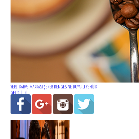
YERLİ KAHVE MARKASI ŞEKER DENGESİNE DUYARLI YENİLİK
GELİŞTİRDİ