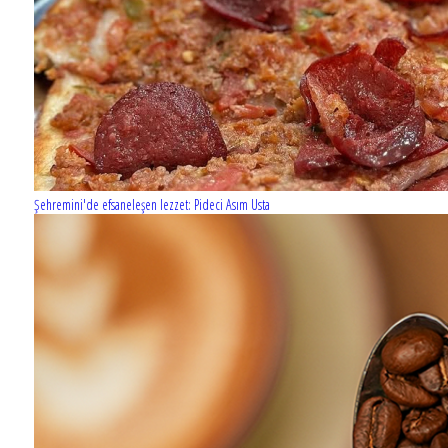
Şehremini'de efsaneleşen lezzet: Pideci Asım Usta