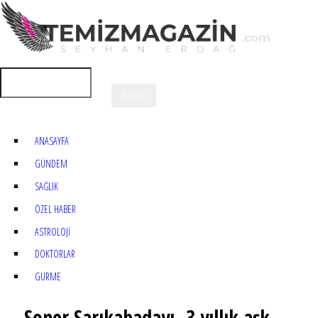
ANASAYFA
GÜNDEM
SAĞLIK
ÖZEL HABER
ASTROLOJİ
DOKTORLAR
GURME
Soner Sarıkabadayı. 3 yıllık aşk