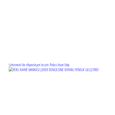
Şehremini'de efsaneleşen lezzet: Pideci Asım Usta