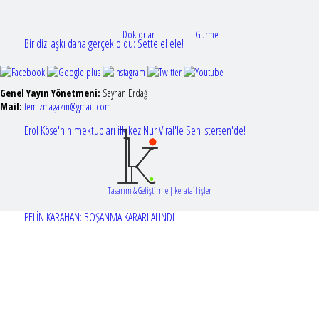
Doktorlar
Gurme
Bir dizi aşkı daha gerçek oldu: Sette el ele!
Genel Yayın Yönetmeni:
Seyhan Erdağ
Mail:
t
emizmagazin@gmail.com
Erol Köse'nin mektupları ilk kez Nur Viral'le Sen İstersen'de!
Tasarım & Geliştirme | kerataif işler
PELİN KARAHAN: BOŞANMA KARARI ALINDI