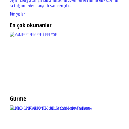
Seyhan Erdağ yazdı: Işın Karaca'nın saçının dökülmesi önemli mi? Ufuk Özkan'ın
hastalığının nedeni! Tanyeli hastaneden çıktı...
Tüm yazılar
En çok okunanlar
Gurme
EĞLENCE HAYATINA YENİ SOLUK: Gabbro Dream Theatre