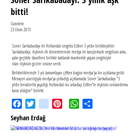
bitti!
Gündem
23 Ekim 2015
Soner Sarıkabadayı ile Hollandalı sevgilisi Esther 3 yıldır birlikteydiler.
Sarıkabadayı, ilişkinin ilk dönemlerinde medya ile tanıştırmadı sevgilisini ama,
aylar geçtikte davetlere birlikte katılarak mankenlik yapan sevgilisiyle
olan ilişkisini gözler önüne serdi.
Birlikteliklerinde 3 yılı tamamlayan çiftten bugün medya'ya bir açıklama geldi.
Menajeri aracılığıyla medya'ya yolladığı açıklamada Soner Sarıkabadayı "3
yıldır beraberlik yaşadığı Hollandalı kız arkadaşı Esther'le ilişkisini sonlandırma
karar aldığını" belirtti.
Facebook
Twitter
instagram
Pinterest
WhatsApp
Share
Seyhan Erdağ
SEYHAN ERDAĞ YAZDI: Peki Mehmet Ali Erbil bu evliliği neden yaptı?