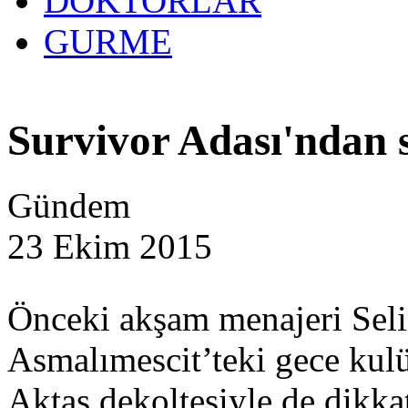
DOKTORLAR
GURME
Survivor Adası'ndan s
Gündem
23 Ekim 2015
Önceki akşam menajeri Selim
Asmalımescit’teki gece kul
Aktaş dekoltesiyle de dikkat