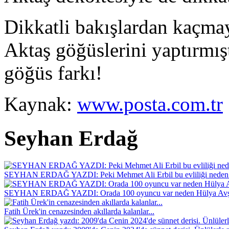
Dikkatli bakışlardan kaçmay
Aktaş göğüslerini yaptırmışt
göğüs farkı!
Kaynak:
www.posta.com.tr
Seyhan Erdağ
SEYHAN ERDAĞ YAZDI: Peki Mehmet Ali Erbil bu evliliği neden 
SEYHAN ERDAĞ YAZDI: Orada 100 oyuncu var neden Hülya Avş
Fatih Ürek'in cenazesinden akıllarda kalanlar...