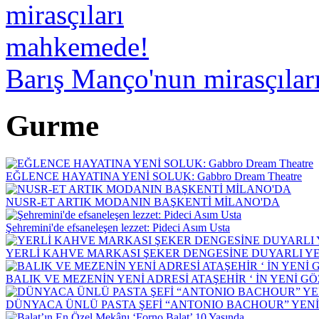
Barış Manço'nun mirasçıla
Gurme
EĞLENCE HAYATINA YENİ SOLUK: Gabbro Dream Theatre
NUSR-ET ARTIK MODANIN BAŞKENTİ MİLANO'DA
Şehremini'de efsaneleşen lezzet: Pideci Asım Usta
YERLİ KAHVE MARKASI ŞEKER DENGESİNE DUYARLI YEN
BALIK VE MEZENİN YENİ ADRESİ ATAŞEHİR ‘ İN YENİ G
DÜNYACA ÜNLÜ PASTA ŞEFİ “ANTONIO BACHOUR” YEN