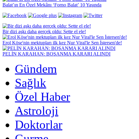
Balat’ın En Özel Mekânı ‘Forno Balat’ 10 Yaşında
Bir dizi aşkı daha gerçek oldu: Sette el ele!
Erol Köse'nin mektupları ilk kez Nur Viral'le Sen İstersen'de!
PELİN KARAHAN: BOŞANMA KARARI ALINDI
Gündem
Sağlık
Özel Haber
Astroloji
Doktorlar
Gurme