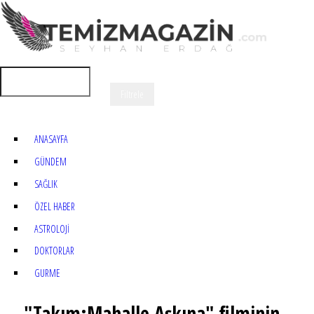
ANASAYFA
GÜNDEM
SAĞLIK
ÖZEL HABER
ASTROLOJİ
DOKTORLAR
GURME
"Takım:Mahalle Aşkına" filminin