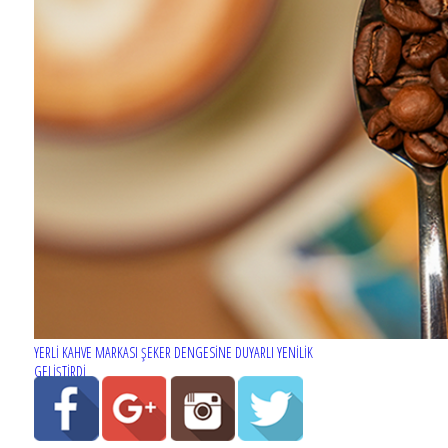
YERLİ KAHVE MARKASI ŞEKER DENGESİNE DUYARLI YENİLİK
GELİŞTİRDİ