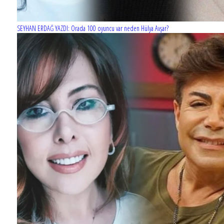
SEYHAN ERDAĞ YAZDI: Orada 100 oyuncu var neden Hülya Avşar?