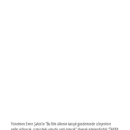
Yönetmen Emre Şahin’in “Bu film ülkenin karışık gündeminde izleyenlere
nefes aldıracak, içimizdeki umudu canlı tutacak” diyerek nitelendirdiği “TAKIM: