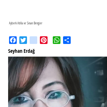
Ayberk Atilla ve Sinan Bengier
Facebook
Twitter
instagram
Pinterest
WhatsApp
Share
Seyhan Erdağ
SEYHAN ERDAĞ YAZDI: Peki Mehmet Ali Erbil bu evliliği neden yaptı?