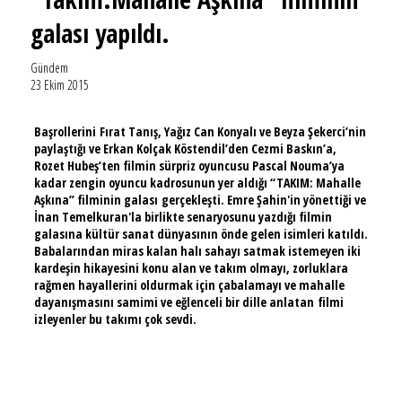
galası yapıldı.
Gündem
23 Ekim 2015
Başrollerini
Fırat Tanış, Yağız Can Konyalı ve Beyza Şekerci’nin
paylaştığı ve Erkan Kolçak Köstendil’den Cezmi Baskın’a,
Rozet Hubeş’ten filmin sürpriz oyuncusu Pascal Nouma’ya
kadar zengin oyuncu kadrosunun yer aldığı “TAKIM: Mahalle
Aşkına” filminin galası gerçekleşti. Emre Şahin'in yönettiği ve
İnan Temelkuran'la birlikte senaryosunu yazdığı filmin
galasına kültür sanat dünyasının önde gelen isimleri katıldı.
Babalarından miras kalan halı sahayı satmak istemeyen iki
kardeşin hikayesini konu alan ve takım olmayı, zorluklara
rağmen hayallerini oldurmak için çabalamayı ve mahalle
dayanışmasını samimi ve eğlenceli bir dille anlatan
filmi
izleyenler bu takımı çok sevdi.