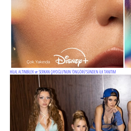
MERCAN KÖŞK dizisinin afişi hazır
HİLAL ALTINBİLEK ve SERKAN ÇAYOĞLU’NUN ‘ÖNGÖRÜ’SÜNDEN İLK TANITIM