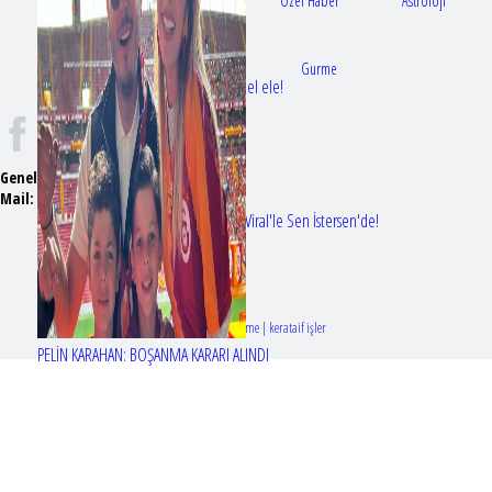
Gündem
Sağlık
Özel Haber
Astroloji
Doktorlar
Gurme
Bir dizi aşkı daha gerçek oldu: Sette el ele!
Genel Yayın Yönetmeni:
Seyhan Erdağ
Mail:
t
emizmagazin@gmail.com
Erol Köse'nin mektupları ilk kez Nur Viral'le Sen İstersen'de!
Tasarım & Geliştirme | kerataif işler
PELİN KARAHAN: BOŞANMA KARARI ALINDI