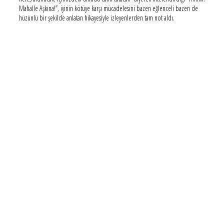
Mahalle Aşkına!”, iyinin kötüye karşı mücadelesini bazen eğlenceli bazen de
hüzünlü bir şekilde anlatan hikayesiyle izleyenlerden tam not aldı.