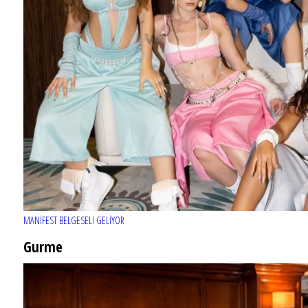
MANİFEST BELGESELİ GELİYOR
Gurme
EĞLENCE HAYATINA YENİ SOLUK: Gabbro Dream Theatre