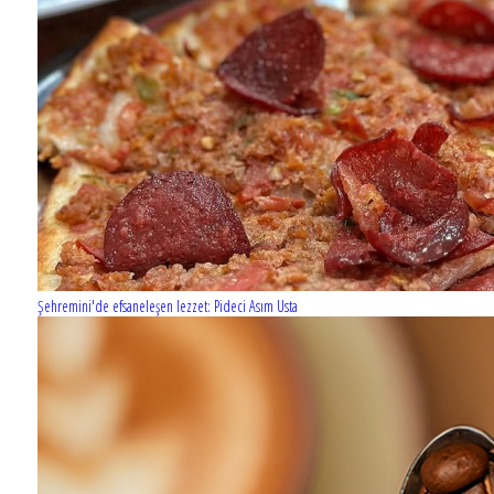
Şehremini'de efsaneleşen lezzet: Pideci Asım Usta