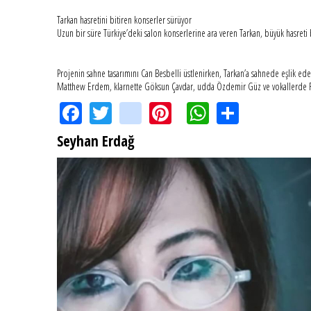
Tarkan hasretini bitiren konserler sürüyor
Uzun bir süre Türkiye’deki salon konserlerine ara veren Tarkan, büyük hasreti
Projenin sahne tasarımını Can Besbelli üstlenirken, Tarkan’a sahnede eşlik ed
Matthew Erdem, klarnette Göksun Çavdar, udda Özdemir Güz ve vokallerde Faru
Facebook
Twitter
instagram
Pinterest
WhatsApp
Share
Seyhan Erdağ