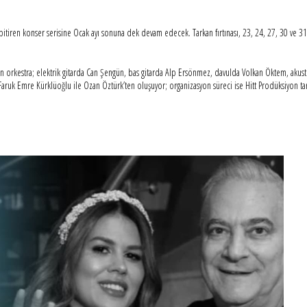
 bitiren konser serisine Ocak ayı sonuna dek devam edecek. Tarkan fırtınası, 23, 24, 27, 30 ve 
en orkestra; elektrik gitarda Can Şengün, bas gitarda Alp Ersönmez, davulda Volkan Öktem, akust
k Emre Kürklüoğlu ile Ozan Öztürk’ten oluşuyor; organizasyon süreci ise Hitt Prodüksiyon tar