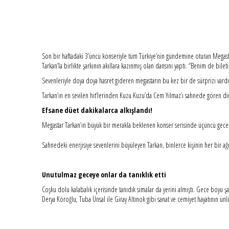
Son bir haftadaki 3’üncü konseriyle tüm Türkiye’nin gündemine oturan Megasta
Tarkan’la birlikte şarkının akıllara kazınmış olan dansını yaptı. “Benim de bi
Sevenleriyle doya doya hasret gideren megastarın bu kez bir de sürprizi vardı
Tarkan’ın en sevilen hit’lerinden Kuzu Kuzu’da Cem Yılmaz’ı sahnede gören dinl
Efsane düet dakikalarca alkışlandı!
Megastar Tarkan’ın büyük bir merakla beklenen konser serisinde üçüncü gece ge
Sahnedeki enerjisiye sevenlerini büyüleyen Tarkan, binlerce kişinin her bir ağı
Unutulmaz geceye onlar da tanıklık etti
Coşku dolu kalabalık içerisinde tanıdık simalar da yerini almıştı. Gece boyu şa
Derya Köroğlu, Tuba Ünsal ile Giray Altınok gibi sanat ve cemiyet hayatının ünl