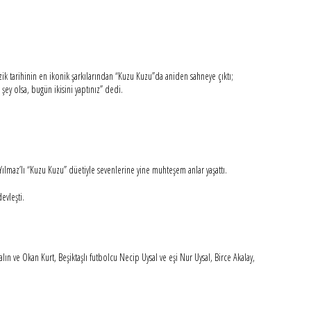
k tarihinin en ikonik şarkılarından “Kuzu Kuzu”da aniden sahneye çıktı;
ey olsa, bugün ikisini yaptınız” dedi.
ılmaz’lı “Kuzu Kuzu” düetiyle sevenlerine yine muhteşem anlar yaşattı.
devleşti.
ın ve Okan Kurt, Beşiktaşlı futbolcu Necip Uysal ve eşi Nur Uysal, Birce Akalay,