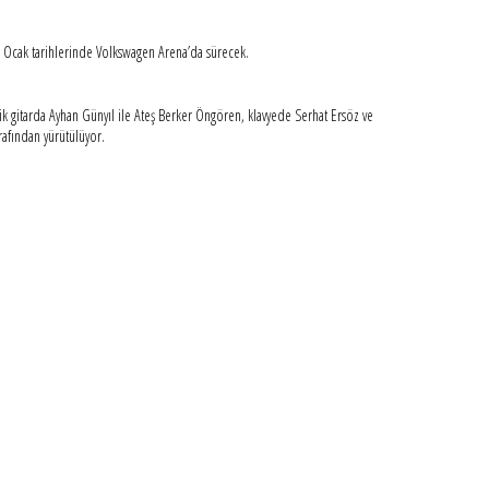
31 Ocak tarihlerinde Volkswagen Arena’da sürecek.
ik gitarda Ayhan Günyıl ile Ateş Berker Öngören, klavyede Serhat Ersöz ve
afından yürütülüyor.