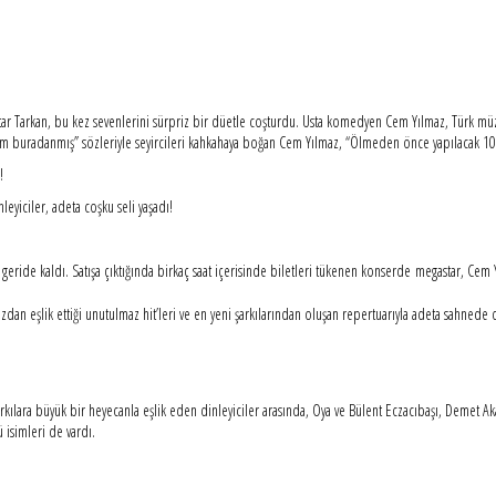
r Tarkan, bu kez sevenlerini sürpriz bir düetle coşturdu. Usta komedyen Cem Yılmaz, Türk müzi
letim buradanmış” sözleriyle seyircileri kahkahaya boğan Cem Yılmaz, “Ölmeden önce yapılacak 10 ş
!
eyiciler, adeta coşku seli yaşadı!
ride kaldı. Satışa çıktığında birkaç saat içerisinde biletleri tükenen konserde megastar, Cem Y
zdan eşlik ettiği unutulmaz hit’leri ve en yeni şarkılarından oluşan repertuarıyla adeta sahnede 
rkılara büyük bir heyecanla eşlik eden dinleyiciler arasında, Oya ve Bülent Eczacıbaşı, Demet Akal
ü isimleri de vardı.