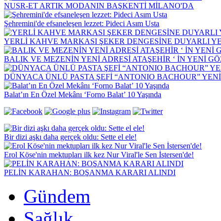
NUSR-ET ARTIK MODANIN BAŞKENTİ MİLANO'DA
Şehremini'de efsaneleşen lezzet: Pideci Asım Usta
YERLİ KAHVE MARKASI ŞEKER DENGESİNE DUYARLI YEN
BALIK VE MEZENİN YENİ ADRESİ ATAŞEHİR ‘ İN YENİ G
DÜNYACA ÜNLÜ PASTA ŞEFİ “ANTONIO BACHOUR” YEN
Balat’ın En Özel Mekânı ‘Forno Balat’ 10 Yaşında
Bir dizi aşkı daha gerçek oldu: Sette el ele!
Erol Köse'nin mektupları ilk kez Nur Viral'le Sen İstersen'de!
PELİN KARAHAN: BOŞANMA KARARI ALINDI
Gündem
Sağlık