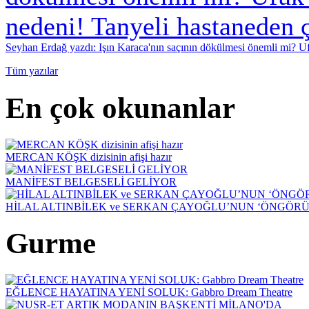
Seyhan Erdağ yazdı: Işın Karaca'nın saçının dökülmesi önemli mi? Ufu
Tüm yazılar
En çok okunanlar
MERCAN KÖŞK dizisinin afişi hazır
MANİFEST BELGESELİ GELİYOR
HİLAL ALTINBİLEK ve SERKAN ÇAYOĞLU’NUN ‘ÖNGÖRÜ
Gurme
EĞLENCE HAYATINA YENİ SOLUK: Gabbro Dream Theatre