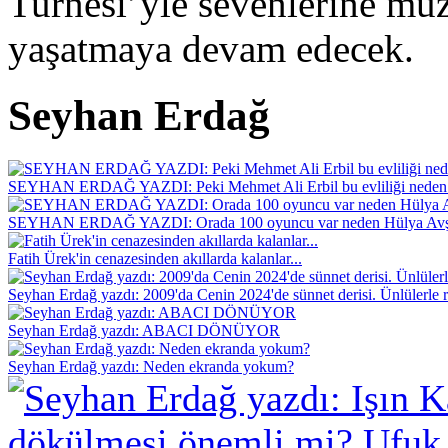
Turnesi’yle sevenlerine mü
yaşatmaya devam edecek.
Seyhan Erdağ
SEYHAN ERDAĞ YAZDI: Peki Mehmet Ali Erbil bu evliliği neden 
SEYHAN ERDAĞ YAZDI: Orada 100 oyuncu var neden Hülya Avş
Fatih Ürek'in cenazesinden akıllarda kalanlar...
Seyhan Erdağ yazdı: 2009'da Cenin 2024'de sünnet derisi. Ünlülerle r
Seyhan Erdağ yazdı: ABACI DÖNÜYOR
Seyhan Erdağ yazdı: Neden ekranda yokum?