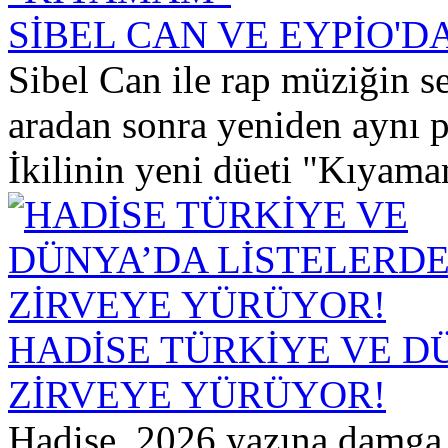
SİBEL CAN VE EYPİO'D
Sibel Can ile rap müziğin se
aradan sonra yeniden aynı p
İkilinin yeni düeti "Kıyama
HADİSE TÜRKİYE VE D
ZİRVEYE YÜRÜYOR!
Hadise, 2026 yazına damga 