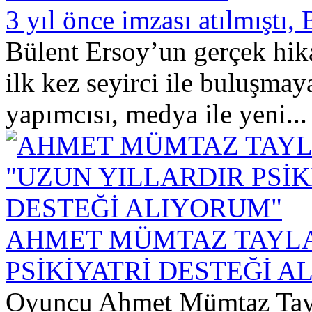
3 yıl önce imzası atılmıştı,
Bülent Ersoy’un gerçek hika
ilk kez seyirci ile buluşma
yapımcısı, medya ile yeni...
AHMET MÜMTAZ TAYLA
PSİKİYATRİ DESTEĞİ A
Oyuncu Ahmet Mümtaz Tayl