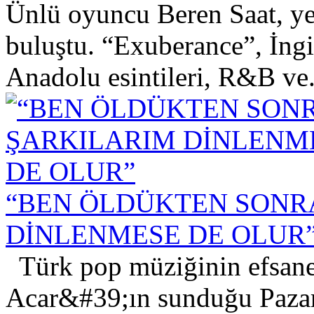
Ünlü oyuncu Beren Saat, yen
buluştu. “Exuberance”, İngil
Anadolu esintileri, R&B ve.
“BEN ÖLDÜKTEN SONR
DİNLENMESE DE OLUR
Türk pop müziğinin efsane
Acar&#39;ın sunduğu Pazar