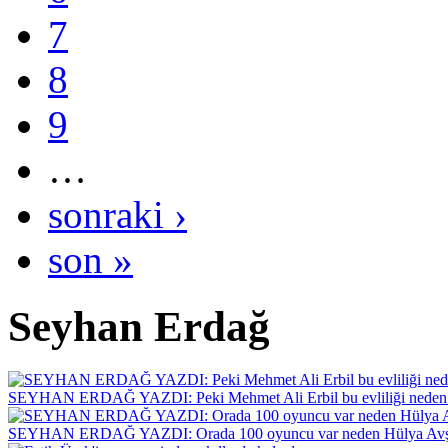
7
8
9
…
sonraki ›
son »
Seyhan Erdağ
SEYHAN ERDAĞ YAZDI: Peki Mehmet Ali Erbil bu evliliği neden 
SEYHAN ERDAĞ YAZDI: Orada 100 oyuncu var neden Hülya Avş