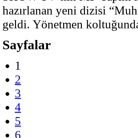
hazırlanan yeni dizisi “Muh
geldi. Yönetmen koltuğunda
Sayfalar
1
2
3
4
5
6