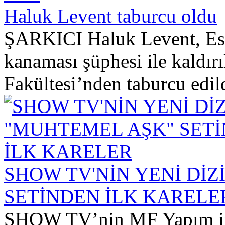
Haluk Levent taburcu oldu
ŞARKICI Haluk Levent, Esk
kanaması şüphesi ile kaldırı
Fakültesi’nden taburcu edild
SHOW TV'NİN YENİ DİZ
SETİNDEN İLK KARELE
SHOW TV’nin MF Yapım imz