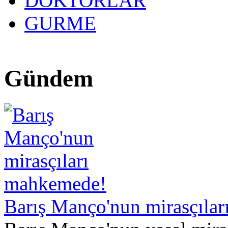
DOKTORLAR
GURME
27 yıllık
Gündem
Barış Manço'nun mirasçıla