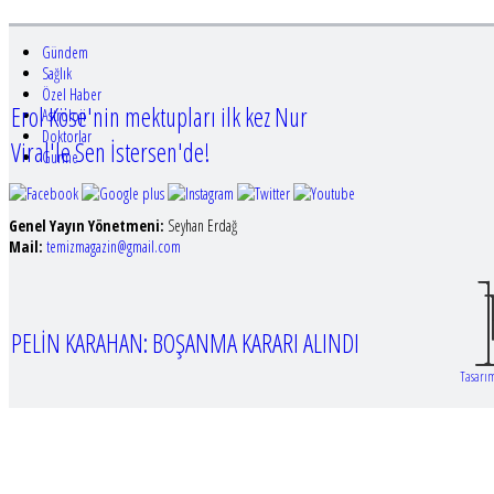
Gündem
Sağlık
Özel Haber
Erol Köse'nin mektupları ilk kez Nur
Astroloji
Doktorlar
Viral'le Sen İstersen'de!
Gurme
Genel Yayın Yönetmeni:
Seyhan Erdağ
Mail:
t
emizmagazin@gmail.com
PELİN KARAHAN: BOŞANMA KARARI ALINDI
Tasarım