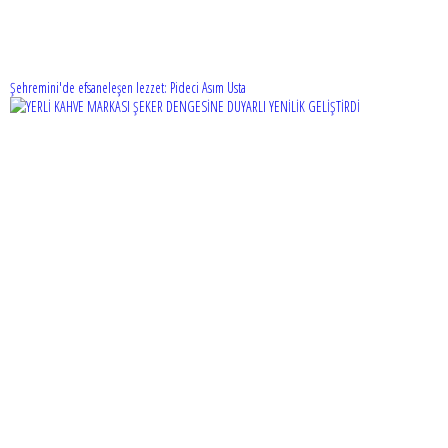
Şehremini'de efsaneleşen lezzet: Pideci Asım Usta