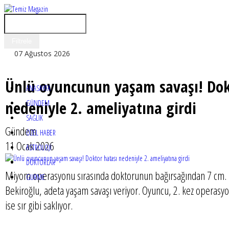
07 Ağustos 2026
Ünlü oyuncunun yaşam savaşı! Dok
ANASAYFA
nedeniyle 2. ameliyatına girdi
GÜNDEM
SAĞLIK
Gündem
ÖZEL HABER
11 Ocak 2026
ASTROLOJİ
DOKTORLAR
Miyom operasyonu sırasında doktorunun bağırsağından 7 cm. k
GURME
Bekiroğlu, adeta yaşam savaşı veriyor. Oyuncu, 2. kez operasyo
ise sır gibi saklıyor.