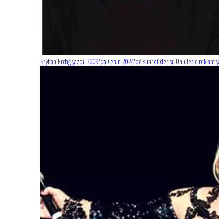
Seyhan Erdağ yazdı: 2009'da Cenin 2024'de sünnet derisi. Ünlülerle reklam ya