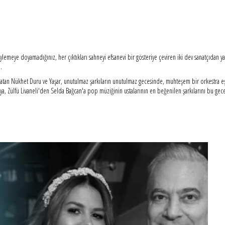
söylemeye doyamadığınız, her çıktıkları sahneyi efsanevi bir gösteriye çeviren iki dev sanatçıda
.
 atan Nükhet Duru ve Yaşar, unutulmaz şarkıların unutulmaz gecesinde, muhteşem bir orkestra eşli
ya, Zülfü Livaneli'den Selda Bağcan'a pop müziğinin ustalarının en beğenilen şarkılarını bu gec