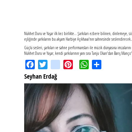
Nükhet Duru ve Yaşar ilk kez birlikte... Şarkıları ezbere bilinen, dinlemeye, 
eşliğinde şarkılarını bu akşam Harbiye Açıkhava'nın sahnesinde seslendirecek..
Güçlü sesleri, şarkıları ve sahne performansları ile müzik dünyasına imzalarını
Nükhet Duru ve Yaşar, kendi şarkılarının yanı sıra Tanju Okan'dan Barış Manço'
Facebook
Twitter
instagram
Pinterest
WhatsApp
Share
Seyhan Erdağ