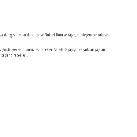
n yaza damgasını vuracak buluşma! Nükhet Duru ve Yaşar, muhteşem bir orkestra
ğinde, geceyi ölümsüzleştirecekler. Şarkılarla yaşayan ve şarkıları yaşatan
e seslendirecekler...