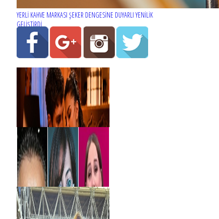
YERLİ KAHVE MARKASI ŞEKER DENGESİNE DUYARLI YENİLİK
GELİŞTİRDİ