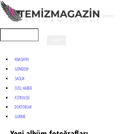
ANASAYFA
GÜNDEM
SAĞLIK
ÖZEL HABER
ASTROLOJİ
DOKTORLAR
GURME
Yeni albüm fotoğrafları