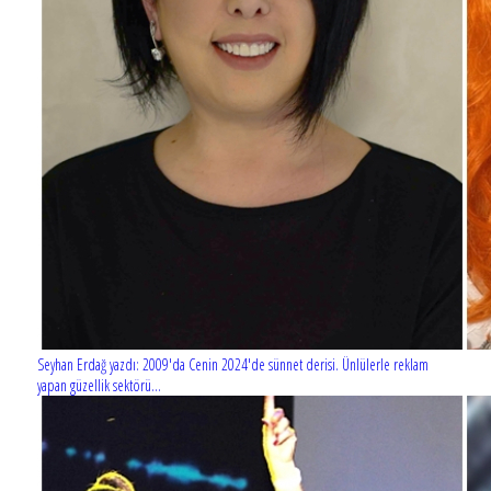
Seyhan Erdağ yazdı: 2009'da Cenin 2024'de sünnet derisi. Ünlülerle reklam
yapan güzellik sektörü...