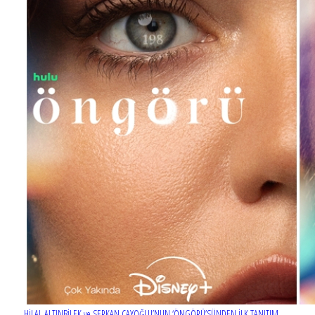
HİLAL ALTINBİLEK ve SERKAN ÇAYOĞLU’NUN ‘ÖNGÖRÜ’SÜNDEN İLK TANITIM