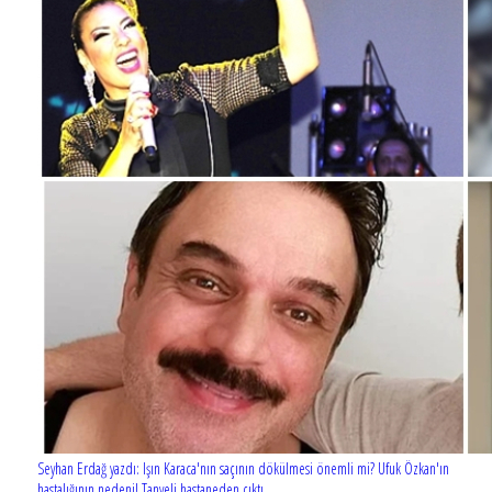
Seyhan Erdağ yazdı: Işın Karaca'nın saçının dökülmesi önemli mi? Ufuk Özkan'ın
hastalığının nedeni! Tanyeli hastaneden çıktı...