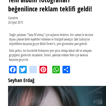
beğenilince reklam teklifi geldi!
Gündem
26 Eylül 2015
Single çalışması "Sana N'olmuş" için saçlarını kestiren, her zaman ki tarzının
dışına çıkarak farklı kıyafetler kullanan ve fotoğraf sanatçısı Safa Gülsoy'un
objektifinin karşısına geçen Betül Demir'e, yeni görünümü şans getirdi.
Ünlü şarkıcı, bir kozmetik firmasının yeni yüzü olmayı kabul etti ve anlaşma
geçtiğimiz günlerde imzalandı. Demir, yakında reklam filmi için kamera
karşısına geçecek.
Facebook
Twitter
instagram
Pinterest
WhatsApp
Share
Seyhan Erdağ
SEYHAN ERDAĞ YAZDI: Peki Mehmet Ali Erbil bu evliliği neden yaptı?