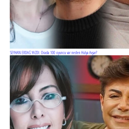
SEYHAN ERDAĞ YAZDI: Orada 100 oyuncu var neden Hülya Avşar?