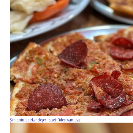
Şehremini'de efsaneleşen lezzet: Pideci Asım Usta