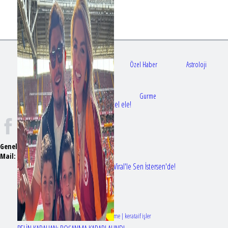
Gündem
Sağlık
Özel Haber
Astroloji
Doktorlar
Gurme
Bir dizi aşkı daha gerçek oldu: Sette el ele!
Genel Yayın Yönetmeni:
Seyhan Erdağ
Mail:
t
emizmagazin@gmail.com
Erol Köse'nin mektupları ilk kez Nur Viral'le Sen İstersen'de!
Tasarım & Geliştirme | kerataif işler