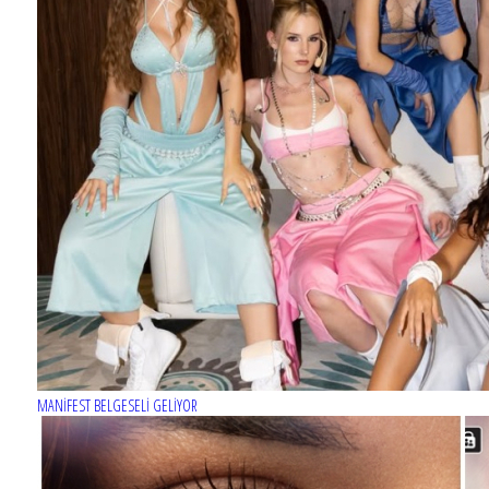
MERCAN KÖŞK dizisinin afişi hazır
MANİFEST BELGESELİ GELİYOR