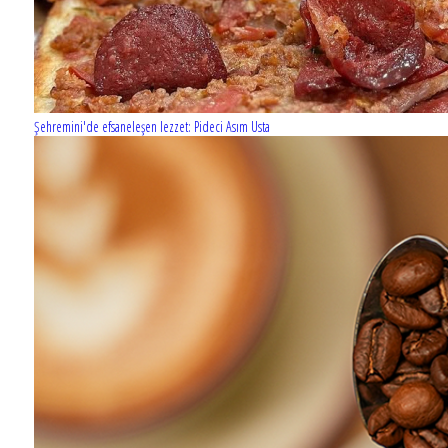
Şehremini'de efsaneleşen lezzet: Pideci Asım Usta