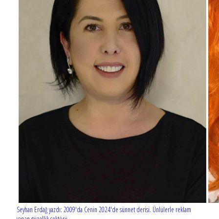
Seyhan Erdağ yazdı: 2009'da Cenin 2024'de sünnet derisi. Ünlülerle reklam
yapan güzellik sektörü...