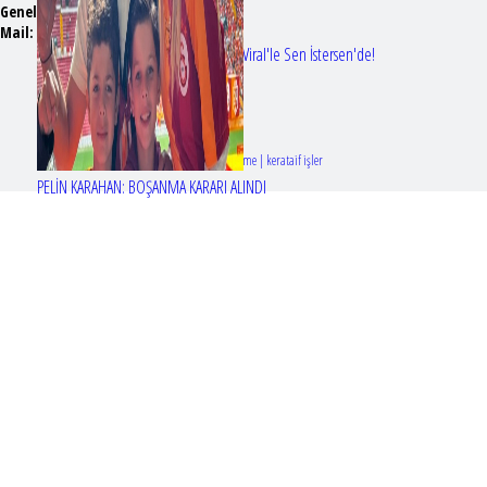
Genel Yayın Yönetmeni:
Seyhan Erdağ
Mail:
t
emizmagazin@gmail.com
Erol Köse'nin mektupları ilk kez Nur Viral'le Sen İstersen'de!
Tasarım & Geliştirme | kerataif işler
PELİN KARAHAN: BOŞANMA KARARI ALINDI