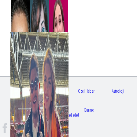
Gündem
Sağlık
Özel Haber
Astroloji
Doktorlar
Gurme
Bir dizi aşkı daha gerçek oldu: Sette el ele!