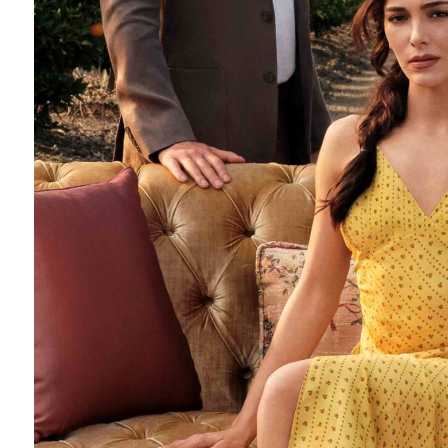
Barış Manço'nun mirasçıları mahkemede!