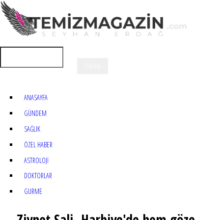
ANASAYFA
GÜNDEM
SAĞLIK
ÖZEL HABER
ASTROLOJİ
DOKTORLAR
GURME
Ziynet Sali. Harbiye'de hem göze