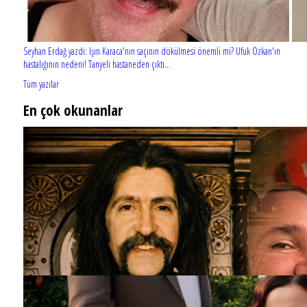
Seyhan Erdağ yazdı: Işın Karaca'nın saçının dökülmesi önemli mi? Ufuk Özkan'ın
hastalığının nedeni! Tanyeli hastaneden çıktı...
Tüm yazılar
En çok okunanlar