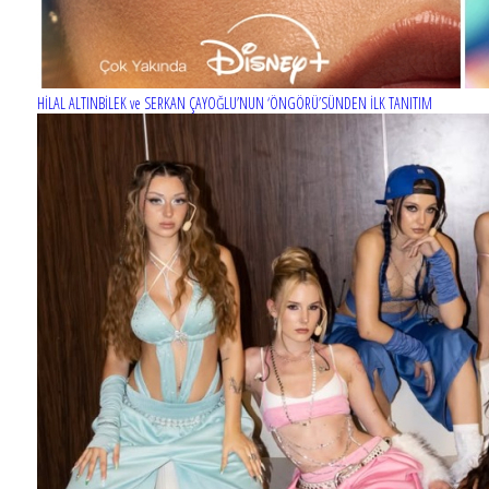
HİLAL ALTINBİLEK ve SERKAN ÇAYOĞLU’NUN ‘ÖNGÖRÜ’SÜNDEN İLK TANITIM