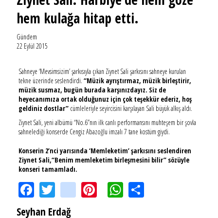
hem kulağa hitap etti.
Gündem
22 Eylül 2015
Sahneye ‘Mevsimsizim’ şarkısıyla çıkan Ziynet Sali şarkısını sahneye kurulan
tekne üzerinde seslendirdi.
“Müzik ayrıştırmaz, müzik birleştirir,
müzik susmaz, bugün burada karşınızdayız. Siz de
heyecanımıza ortak olduğunuz için çok teşekkür ederiz, hoş
geldiniz dostlar”
cümleleriyle seyircisini karşılayan Sali büyük alkış aldı.
Ziynet Sali, yeni albümü “No.6”nın ilk canlı performansını muhteşem bir şovla
sahnelediği konserde Cengiz Abazoğlu imzalı 7 tane kostüm giydi.
Konserin 2’nci yarısında ‘Memleketim’ şarkısını seslendiren
Ziynet Sali,“Benim memleketim birleşmesini bilir” sözüyle
konseri tamamladı.
Facebook
Twitter
instagram
Pinterest
WhatsApp
Share
Seyhan Erdağ