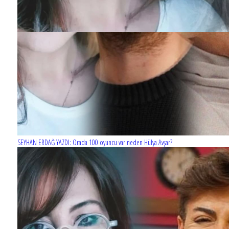
SEYHAN ERDAĞ YAZDI: Orada 100 oyuncu var neden Hülya Avşar?