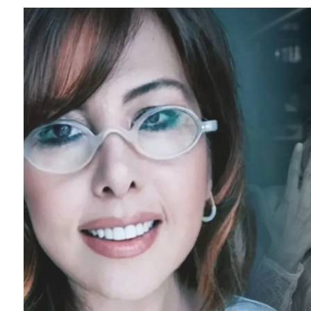
SEYHAN ERDAĞ YAZDI: Peki Mehmet Ali Erbil bu evliliği neden yaptı?