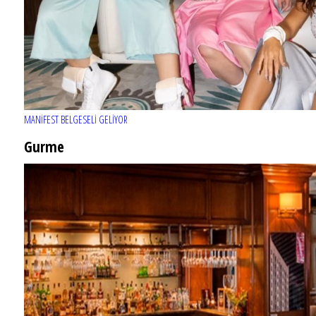
MANİFEST BELGESELİ GELİYOR
Gurme
EĞLENCE HAYATINA YENİ SOLUK: Gabbro Dream Theatre