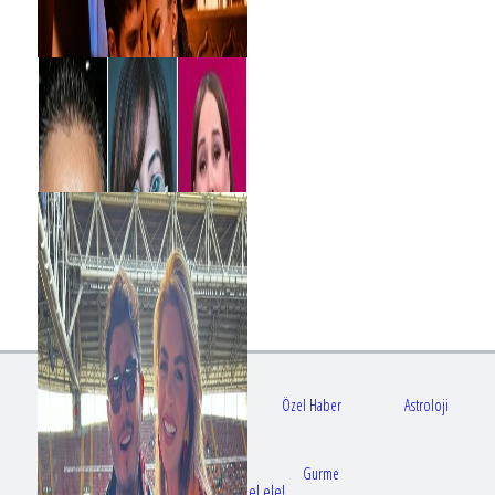
Gündem
Sağlık
Özel Haber
Astroloji
Doktorlar
Gurme
Bir dizi aşkı daha gerçek oldu: Sette el ele!