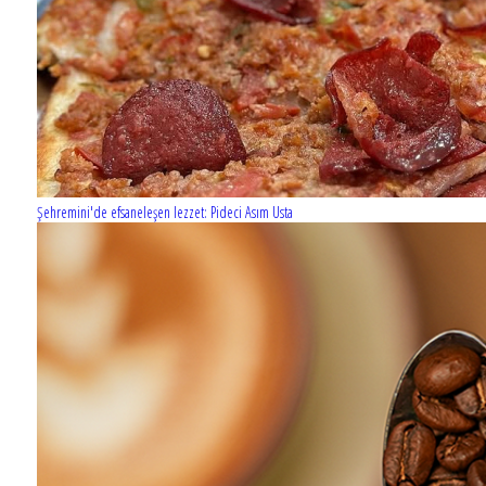
Şehremini'de efsaneleşen lezzet: Pideci Asım Usta