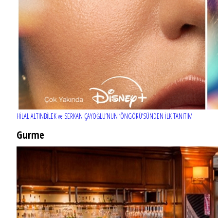
HİLAL ALTINBİLEK ve SERKAN ÇAYOĞLU’NUN ‘ÖNGÖRÜ’SÜNDEN İLK TANITIM
Gurme
EĞLENCE HAYATINA YENİ SOLUK: Gabbro Dream Theatre