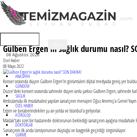
Gülben Ergen'in sağlık durumu nasıl? 
08 Ağustos 2026
Özel Haber
08 Mayıs 2022
ANASAYFA
Konser sırasında düşen Gülben Ergen'in görüntüleri dijital medyada geniş yer buld
GÜNDEM
Düzce'deki konseri sırasında sahnede düşen ünlü şarkıcı Gülben Ergen, sahnede kaldı
SAĞLIK
Ambulansda ilk müdahalesi yapılan sanatçının menajeri Oğuz Arınmış'a Genel Yayı
ÖZEL HABER
Ergen ve beraberindekiler şu an yolda ve İstanbul'a geliyorlar.
ASTROLOJİ
Maslak'taki özel bir hastanede doktorunun beklediği sanatçının ayağına müdahale İs
DOKTORLAR
Sanatçının ilk anda tansiyonunun düştüğü ve baygınlık geçirdiği öngörülüyor.
GURME