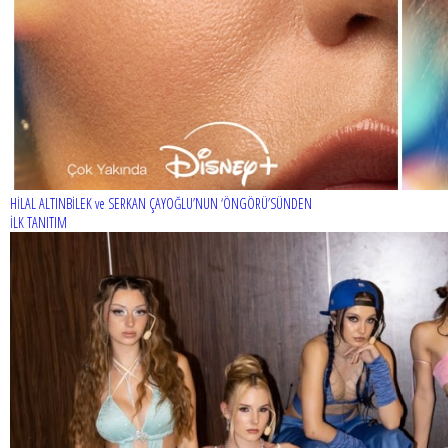
HİLAL ALTINBİLEK ve SERKAN ÇAYOĞLU’NUN ‘ÖNGÖRÜ’SÜNDEN
İLK TANITIM