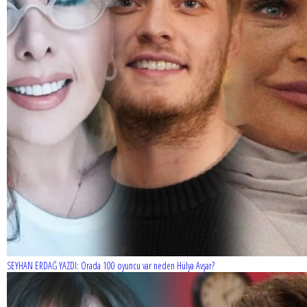
SEYHAN ERDAĞ YAZDI: Peki Mehmet Ali Erbil bu evliliği neden
yaptı?
SEYHAN ERDAĞ YAZDI: Orada 100 oyuncu var neden Hülya Avşar?