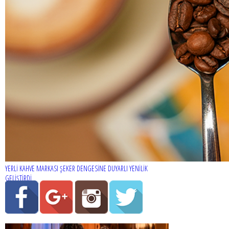
YERLİ KAHVE MARKASI ŞEKER DENGESİNE DUYARLI YENİLİK
GELİŞTİRDİ