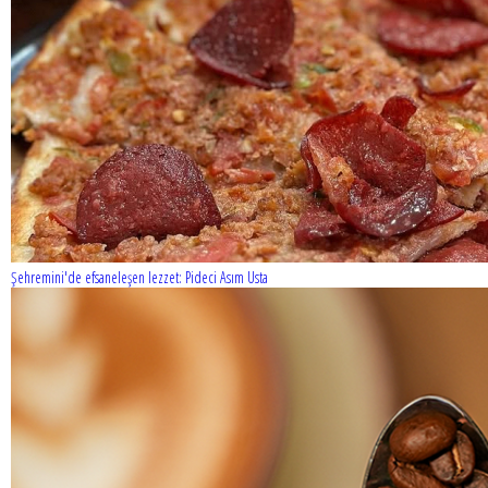
Şehremini'de efsaneleşen lezzet: Pideci Asım Usta