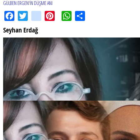
GÜLBEN ERGEN'İN DÜŞME ANI
Facebook
Twitter
instagram
Pinterest
WhatsApp
Share
Seyhan Erdağ