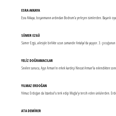
ESRA AKKAYA
Esra Akkaya, boşanmanın ardından Bodrum'a yerleşen isimlerden. Başarılı oyunc
SÜMER EZGÜ
Sümer Ezgü, ailesiyle birlikte uzun zamandır Antalya'da yaşıyor. 3. çocuğunun
YELİZ DOĞRAMACILAR
Sevilen sunucu, Ayşe Arman'ın erkek kardeşi Nevzat Arman'la evlendikten sonra
YILMAZ ERDOĞAN
Yılmaz Erdoğan da İstanbul'u terk edip Muğla'yı tercih eden ünlülerden. Erdo
ATA DEMİRER