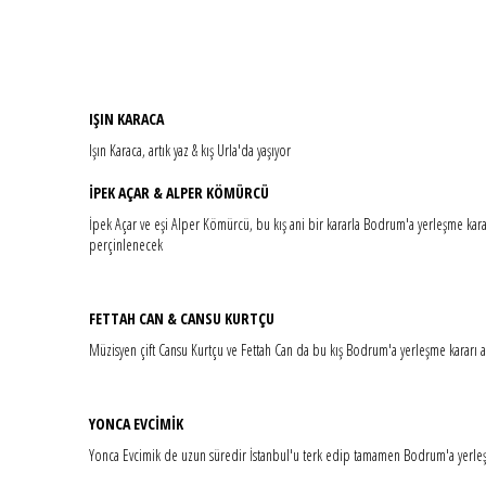
IŞIN KARACA
Işın Karaca, artık yaz & kış Urla'da yaşıyor
İPEK AÇAR & ALPER KÖMÜRCÜ
İpek Açar ve eşi Alper Kömürcü, bu kış ani bir kararla Bodrum'a yerleşme kararı
perçinlenecek
FETTAH CAN & CANSU KURTÇU
Müzisyen çift Cansu Kurtçu ve Fettah Can da bu kış Bodrum'a yerleşme kararı ala
YONCA EVCİMİK
Yonca Evcimik de uzun süredir İstanbul'u terk edip tamamen Bodrum'a yerleşe