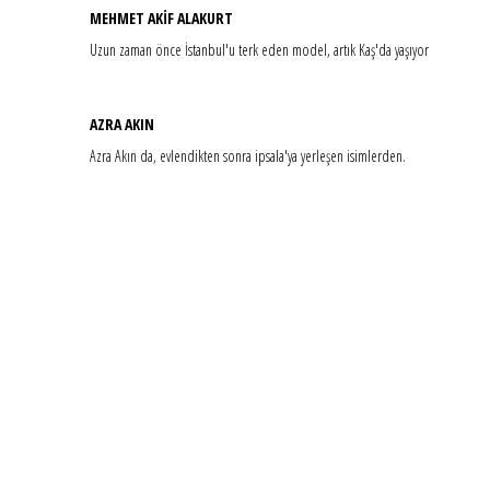
MEHMET AKİF ALAKURT
Uzun zaman önce İstanbul'u terk eden model, artık Kaş'da yaşıyor
AZRA AKIN
Azra Akın da, evlendikten sonra ipsala'ya yerleşen isimlerden.