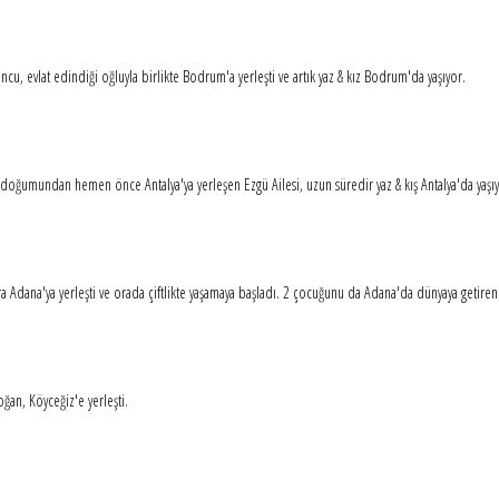
u, evlat edindiği oğluyla birlikte Bodrum'a yerleşti ve artık yaz & kız Bodrum'da yaşıyor.
 doğumundan hemen önce Antalya'ya yerleşen Ezgü Ailesi, uzun süredir yaz & kış Antalya'da yaşı
 Adana'ya yerleşti ve orada çiftlikte yaşamaya başladı. 2 çocuğunu da Adana'da dünyaya getiren Y
ğan, Köyceğiz'e yerleşti.