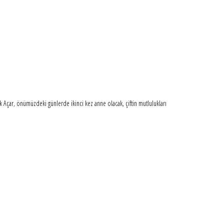
ek Açar, önümüzdeki günlerde ikinci kez anne olacak, çiftin mutlulukları