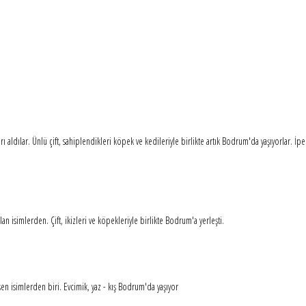
 aldılar. Ünlü çift, sahiplendikleri köpek ve kedileriyle birlikte artık Bodrum'da yaşıyorlar. İp
n isimlerden. Çift, ikizleri ve köpekleriyle birlikte Bodrum'a yerleşti.
n isimlerden biri. Evcimik, yaz - kış Bodrum'da yaşıyor