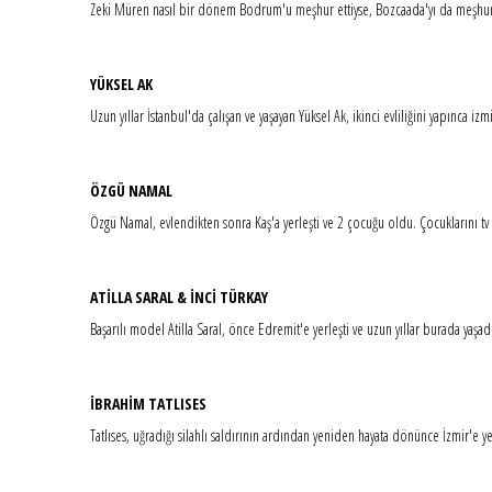
Zeki Müren nasıl bir dönem Bodrum'u meşhur ettiyse, Bozcaada'yı da meşhu
YÜKSEL AK
Uzun yıllar İstanbul'da çalışan ve yaşayan Yüksel Ak, ikinci evliliğini yapınca i
ÖZGÜ NAMAL
Özgü Namal, evlendikten sonra Kaş'a yerleşti ve 2 çocuğu oldu. Çocuklarını tv
ATİLLA SARAL & İNCİ TÜRKAY
Başarılı model Atilla Saral, önce Edremit'e yerleşti ve uzun yıllar burada yaşad
İBRAHİM TATLISES
Tatlıses, uğradığı silahlı saldırının ardından yeniden hayata dönünce İzmir'e yer