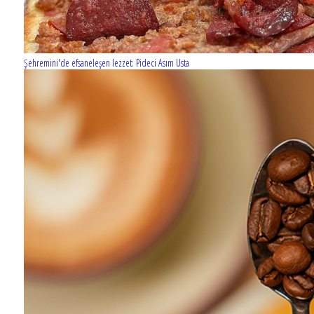
Şehremini'de efsaneleşen lezzet: Pideci Asım Usta