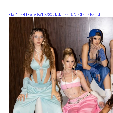
HİLAL ALTINBİLEK ve SERKAN ÇAYOĞLU’NUN ‘ÖNGÖRÜ’SÜNDEN İLK TANITIM