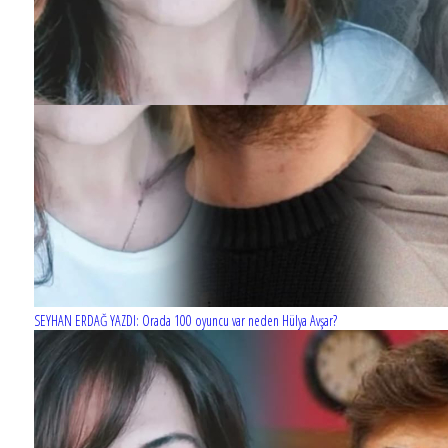
SEYHAN ERDAĞ YAZDI: Orada 100 oyuncu var neden Hülya Avşar?