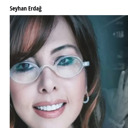
Seyhan Erdağ
SEYHAN ERDAĞ YAZDI: Peki Mehmet Ali Erbil bu evliliği neden yaptı?