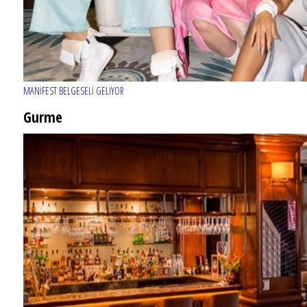
MANİFEST BELGESELİ GELİYOR
Gurme
EĞLENCE HAYATINA YENİ SOLUK: Gabbro Dream Theatre