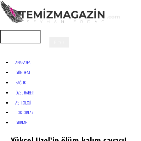
ANASAYFA
GÜNDEM
SAĞLIK
ÖZEL HABER
ASTROLOJİ
DOKTORLAR
GURME
Yüksel Uzel'in ölüm kalım savaşı!