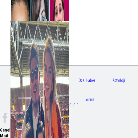
Gündem
Sağlık
Özel Haber
Astroloji
Doktorlar
Gurme
Bir dizi aşkı daha gerçek oldu: Sette el ele!
Genel Yayın Yönetmeni:
Seyhan Erdağ
Mail:
t
emizmagazin@gmail.com