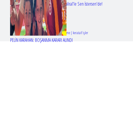
Erol Köse'nin mektupları ilk kez Nur Viral'le Sen İstersen'de!
Tasarım & Geliştirme | kerataif işler
PELİN KARAHAN: BOŞANMA KARARI ALINDI