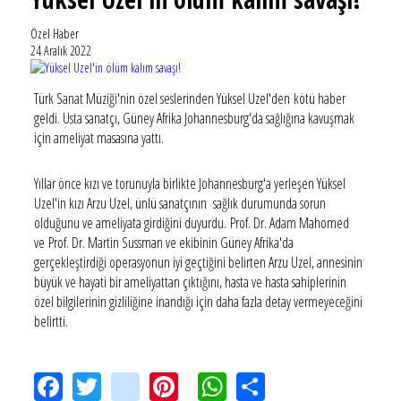
Özel Haber
24 Aralık 2022
Türk Sanat Müziği'nin özel seslerinden Yüksel Uzel'den kötü haber
geldi. Usta sanatçı, Güney Afrika Johannesburg'da sağlığına kavuşmak
için ameliyat masasına yattı.
Yıllar önce kızı ve torunuyla birlikte Johannesburg'a yerleşen Yüksel
Uzel'in kızı Arzu Uzel, ünlü sanatçının sağlık durumunda sorun
olduğunu ve ameliyata girdiğini duyurdu. Prof. Dr. Adam Mahomed
ve Prof. Dr. Martin Sussman ve ekibinin Güney Afrika'da
gerçekleştirdiği operasyonun iyi geçtiğini belirten Arzu Uzel, annesinin
büyük ve hayati bir ameliyattan çıktığını, hasta ve hasta sahiplerinin
özel bilgilerinin gizliliğine inandığı için daha fazla detay vermeyeceğini
belirtti.
Facebook
Twitter
instagram
Pinterest
WhatsApp
Share