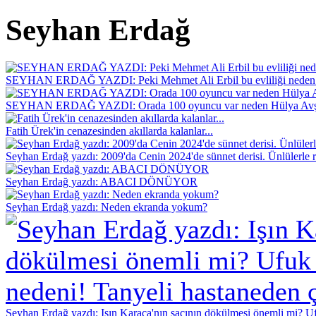
Seyhan Erdağ
SEYHAN ERDAĞ YAZDI: Peki Mehmet Ali Erbil bu evliliği neden 
SEYHAN ERDAĞ YAZDI: Orada 100 oyuncu var neden Hülya Avş
Fatih Ürek'in cenazesinden akıllarda kalanlar...
Seyhan Erdağ yazdı: 2009'da Cenin 2024'de sünnet derisi. Ünlülerle r
Seyhan Erdağ yazdı: ABACI DÖNÜYOR
Seyhan Erdağ yazdı: Neden ekranda yokum?
Seyhan Erdağ yazdı: Işın Karaca'nın saçının dökülmesi önemli mi? Ufu