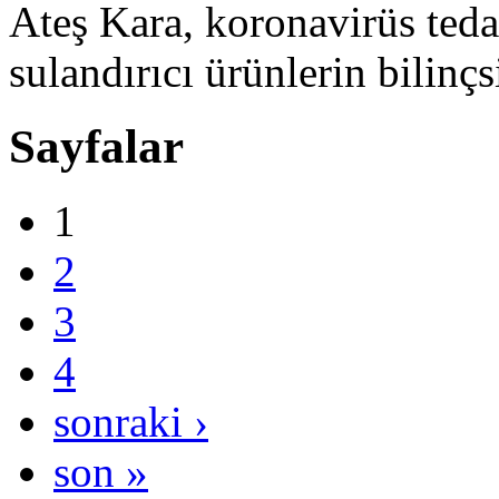
Ateş Kara, koronavirüs teda
sulandırıcı ürünlerin bilinçsi
Sayfalar
1
2
3
4
sonraki ›
son »