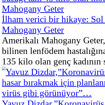
İlham verici bir hikaye: So
Mahogany Geter
Amerikalı Mahogany Geter, h
bilinen lenfödem hastalığın
135 kilo olan genç kadının s
Yavuz Dizdar,”Koronavirüs 