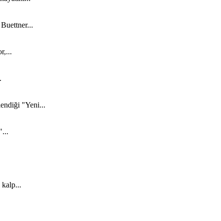
Buettner...
,...
.
ndiği "Yeni...
...
kalp...