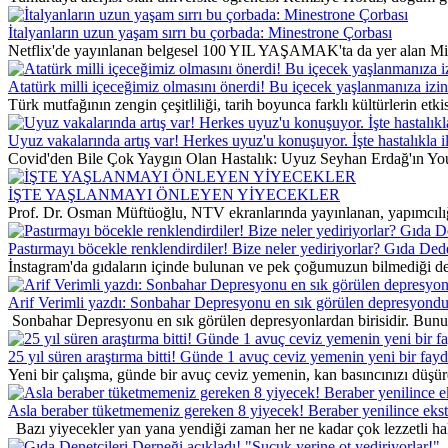
İtalyanların uzun yaşam sırrı bu çorbada: Minestrone Çorbası
Netflix'de yayınlanan belgesel 100 YIL YAŞAMAK'ta da yer alan Min
Atatürk milli içeceğimiz olmasını önerdi! Bu içecek yaşlanmanıza iz
Türk mutfağının zengin çeşitliliği, tarih boyunca farklı kültürlerin etk
Uyuz vakalarında artış var! Herkes uyuz'u konuşuyor. İşte hastalıkla i
Covid'den Bile Çok Yaygın Olan Hastalık: Uyuz Seyhan Erdağ'ın You
İŞTE YAŞLANMAYI ÖNLEYEN YİYECEKLER
Prof. Dr. Osman Müftüoğlu, NTV ekranlarında yayınlanan, yapımcılı
Pastırmayı böcekle renklendirdiler! Bize neler yediriyorlar? Gıda Dede
İnstagram'da gıdaların içinde bulunan ve pek çoğumuzun bilmediği deta
Arif Verimli yazdı: Sonbahar Depresyonu en sık görülen depresyondu
Sonbahar Depresyonu en sık görülen depresyonlardan birisidir. Bunun 
25 yıl süren araştırma bitti! Günde 1 avuç ceviz yemenin yeni bir fayda
Yeni bir çalışma, günde bir avuç ceviz yemenin, kan basıncınızı düşüreb
Asla beraber tüketmemeniz gereken 8 yiyecek! Beraber yenilince ekstr
Bazı yiyecekler yan yana yendiği zaman her ne kadar çok lezzetli hale 