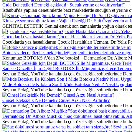
Gıda Denetçileri Derneği açıkladı! "Sucuk yerine ot yediriyorlar!"
İstanbul'da yapılan denetimlerde bazı marketlerde sucuğun et yerine ott
Kimseye soramadığınız konu: Vajina Estetiği Dr. Sait Özgüvercin anla
GENİTAL ESTETİK Genital estetik son zamanlarda yoğun olarak tercih
Çocuklarda yaz hastalıklarını Çocuk Hastalıkları Uzmanı Dr. Yeliz Pol
Çocuklarda yaz hastalıklarını Çocuk Hastalıkları Uzmanı, Dr. Yeliz P
Botoks sadece güzelleşmek için değil ergenlik terlemelerinde ve migre
Konumuz: BOTOKS A'dan Z'ye botoks! Dermatolog Dr. Alborz Müşfiki a
Sadece Güzellik İçin Değil! BOTOKS İle Migreninize, Gece Terlemel
Seyhan Erdağ, YouTube kanalında çok özel sağlık sohbetlerinde Dermato
Mide Botoksu İle Kilolara Son!! Mide Botoksu Nedir? Nasıl Uygulan
Seyhan Erdağ, YouTube kanalında çok özel sağlık sohbetlerinde Uzm. 
Cinsel İsteksizlik Ne Demek? Cinsel Arzu Nasıl Arttırılır?
Seyhan Erdağ, YouTube kanalında çok özel sağlık sohbetlerinde Uzm. 
Dermatolog Dr. Alborz Muşfiki: "Saç dökülmesi basit olmayabilir. Altın
Seyhan Erdağ, YouTube kanalında çok özel sağlık sohbetlerinde bu ha