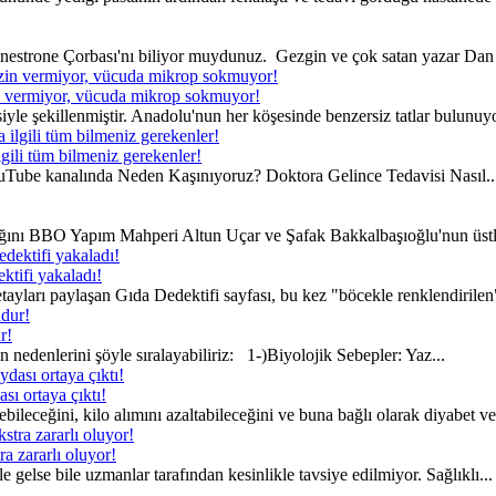
estrone Çorbası'nı biliyor muydunuz. Gezgin ve çok satan yazar Dan 
in vermiyor, vücuda mikrop sokmuyor!
isiyle şekillenmiştir. Anadolu'nun her köşesinde benzersiz tatlar bulunuyor
lgili tüm bilmeniz gerekenler!
Tube kanalında Neden Kaşınıyoruz? Doktora Gelince Tedavisi Nasıl..
ğını BBO Yapım Mahperi Altun Uçar ve Şafak Bakkalbaşıoğlu'nun üstle
ktifi yakaladı!
yları paylaşan Gıda Dedektifi sayfası, bu kez "böcekle renklendirilen"
r!
nedenlerini şöyle sıralayabiliriz: 1-)Biyolojik Sebepler: Yaz...
sı ortaya çıktı!
ileceğini, kilo alımını azaltabileceğini ve buna bağlı olarak diyabet ve 
a zararlı oluyor!
gelse bile uzmanlar tarafından kesinlikle tavsiye edilmiyor. Sağlıklı...