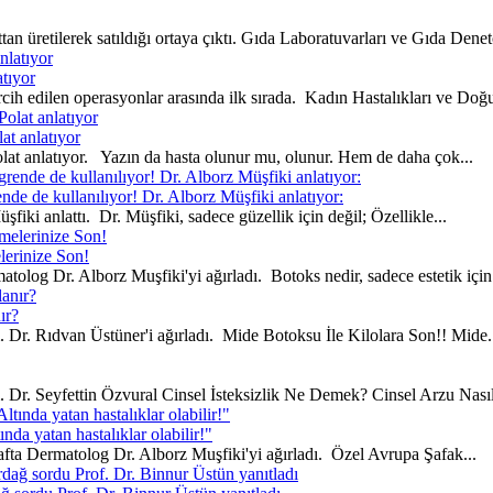
an üretilerek satıldığı ortaya çıktı. Gıda Laboratuvarları ve Gıda Denetçi
tıyor
 edilen operasyonlar arasında ilk sırada. Kadın Hastalıkları ve Doğ
at anlatıyor
olat anlatıyor. Yazın da hasta olunur mu, olunur. Hem de daha çok...
nde de kullanılıyor! Dr. Alborz Müşfiki anlatıyor:
nlattı. Dr. Müşfiki, sadece güzellik için değil; Özellikle...
erinize Son!
log Dr. Alborz Muşfiki'yi ağırladı. Botoks nedir, sadece estetik için.
ır?
Dr. Rıdvan Üstüner'i ağırladı. Mide Botoksu İle Kilolara Son!! Mide.
Dr. Seyfettin Özvural Cinsel İsteksizlik Ne Demek? Cinsel Arzu Nasıl
da yatan hastalıklar olabilir!"
fta Dermatolog Dr. Alborz Muşfiki'yi ağırladı. Özel Avrupa Şafak...