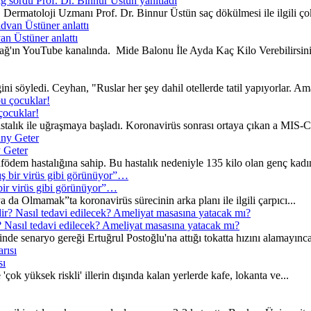
 sordu Prof. Dr. Binnur Üstün yanıtladı
Dermatoloji Uzmanı Prof. Dr. Binnur Üstün saç dökülmesi ile ilgili çok
an Üstüner anlattı
ağ'ın YouTube kanalında. Mide Balonu İle Ayda Kaç Kilo Verebilirsini
i söyledi. Ceyhan, "Ruslar her şey dahil otellerde tatil yapıyorlar. Am
çocuklar!
lık ile uğraşmaya başladı. Koronavirüs sonrası ortaya çıkan a MIS-C h
y Geter
nfödem hastalığına sahip. Bu hastalık nedeniyle 135 kilo olan genç kadın
bir virüs gibi görünüyor”…
a Olmamak”ta koronavirüs sürecinin arka planı ile ilgili çarpıcı...
 Nasıl tedavi edilecek? Ameliyat masasına yatacak mı?
e senaryo gereği Ertuğrul Postoğlu'na attığı tokatta hızını alamayınca
sı
çok yüksek riskli' illerin dışında kalan yerlerde kafe, lokanta ve...