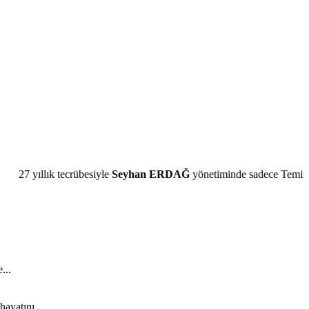
übesiyle
Seyhan ERDAĞ
yönetiminde sadece Temiz Magazin!
...
ayatını...