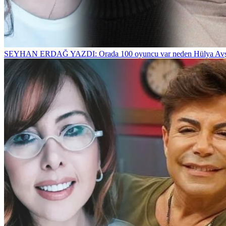
SEYHAN ERDAĞ YAZDI: Orada 100 oyuncu var neden Hülya Avş