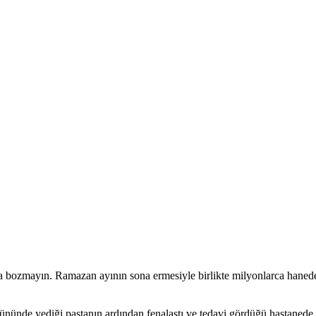
27 yıllık tecr
la bozmayın. Ramazan ayının sona ermesiyle birlikte milyonlarca hanede
nünde yediği pastanın ardından fenalaştı ve tedavi gördüğü hastanede h