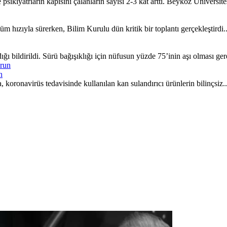
iyatrların kapısını çalanların sayısı 2-3 kat arttı. Beykoz Üniversites
 hızıyla sürerken, Bilim Kurulu dün kritik bir toplantı gerçekleştirdi..
bildirildi. Sürü bağışıklığı için nüfusun yüzde 75’inin aşı olması gere
n
oronavirüs tedavisinde kullanılan kan sulandırıcı ürünlerin bilinçsiz..