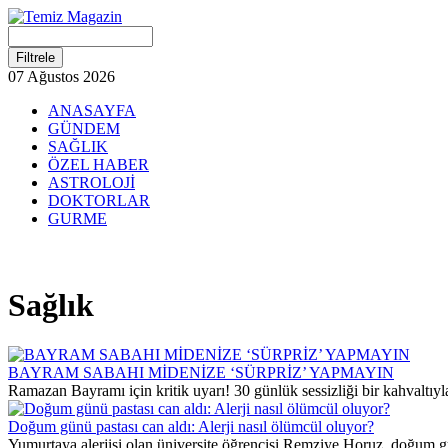
07 Ağustos 2026
ANASAYFA
GÜNDEM
SAĞLIK
ÖZEL HABER
ASTROLOJİ
DOKTORLAR
GURME
Sağlık
BAYRAM SABAHI MİDENİZE ‘SÜRPRİZ’ YAPMAYIN
Ramazan Bayramı için kritik uyarı! 30 günlük sessizliği bir kahvaltıy
Doğum günü pastası can aldı: Alerji nasıl ölümcül oluyor?
Yumurtaya alerjisi olan üniversite öğrencisi Remziye Horuz, doğum gü