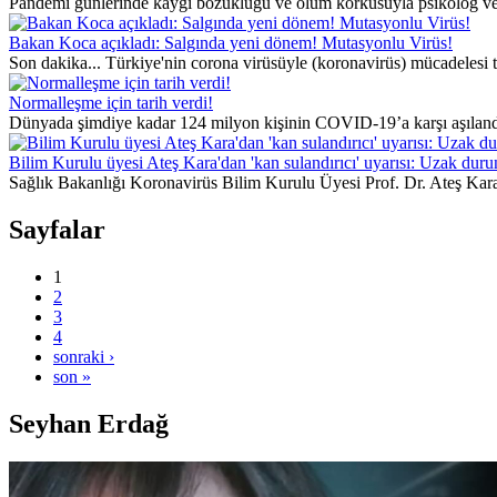
Pandemi günlerinde kaygı bozukluğu ve ölüm korkusuyla psikolog ve psik
Bakan Koca açıkladı: Salgında yeni dönem! Mutasyonlu Virüs!
Son dakika... Türkiye'nin corona virüsüyle (koronavirüs) mücadelesi tüm
Normalleşme için tarih verdi!
Dünyada şimdiye kadar 124 milyon kişinin COVID-19’a karşı aşılandığı 
Bilim Kurulu üyesi Ateş Kara'dan 'kan sulandırıcı' uyarısı: Uzak duru
Sağlık Bakanlığı Koronavirüs Bilim Kurulu Üyesi Prof. Dr. Ateş Kara, k
Sayfalar
1
2
3
4
sonraki ›
son »
Seyhan Erdağ