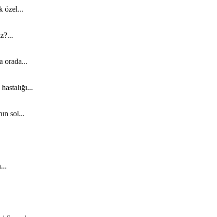
 özel...
z?...
a orada...
astalığı...
ın sol...
...