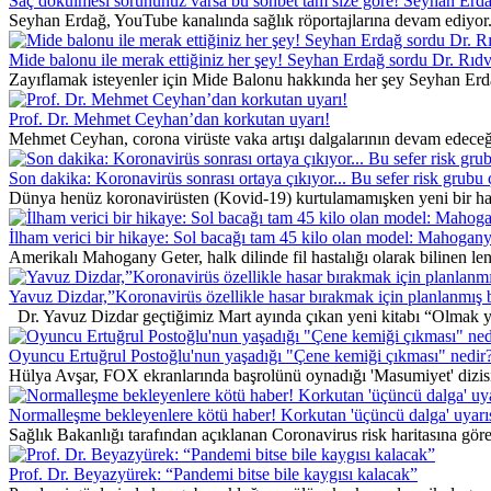
Saç dökülmesi sorununuz varsa bu sohbet tam size göre! Seyhan Erdağ
Seyhan Erdağ, YouTube kanalında sağlık röportajlarına devam ediyor. 
Mide balonu ile merak ettiğiniz her şey! Seyhan Erdağ sordu Dr. Rıdv
Zayıflamak isteyenler için Mide Balonu hakkında her şey Seyhan Erd
Prof. Dr. Mehmet Ceyhan’dan korkutan uyarı!
Mehmet Ceyhan, corona virüste vaka artışı dalgalarının devam edeceğin
Son dakika: Koronavirüs sonrası ortaya çıkıyor... Bu sefer risk grubu 
Dünya henüz koronavirüsten (Kovid-19) kurtulamamışken yeni bir hasta
İlham verici bir hikaye: Sol bacağı tam 45 kilo olan model: Mahogan
Amerikalı Mahogany Geter, halk dilinde fil hastalığı olarak bilinen le
Yavuz Dizdar,”Koronavirüs özellikle hasar bırakmak için planlanmış 
Dr. Yavuz Dizdar geçtiğimiz Mart ayında çıkan yeni kitabı “Olmak ya d
Oyuncu Ertuğrul Postoğlu'nun yaşadığı "Çene kemiği çıkması" nedir?
Hülya Avşar, FOX ekranlarında başrolünü oynadığı 'Masumiyet' dizisind
Normalleşme bekleyenlere kötü haber! Korkutan 'üçüncü dalga' uyarı
Sağlık Bakanlığı tarafından açıklanan Coronavirus risk haritasına göre '
Prof. Dr. Beyazyürek: “Pandemi bitse bile kaygısı kalacak”