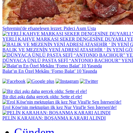
Şehremini'de efsaneleşen lezzet: Pideci Asım Usta
YERLİ KAHVE MARKASI ŞEKER DENGESİNE DUYARLI YEN
BALIK VE MEZENİN YENİ ADRESİ ATAŞEHİR ‘ İN YENİ G
DÜNYACA ÜNLÜ PASTA ŞEFİ “ANTONIO BACHOUR” YEN
Balat’ın En Özel Mekânı ‘Forno Balat’ 10 Yaşında
Bir dizi aşkı daha gerçek oldu: Sette el ele!
Erol Köse'nin mektupları ilk kez Nur Viral'le Sen İstersen'de!
PELİN KARAHAN: BOŞANMA KARARI ALINDI
Gündem