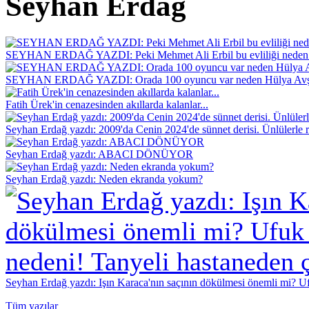
Seyhan Erdağ
SEYHAN ERDAĞ YAZDI: Peki Mehmet Ali Erbil bu evliliği neden 
SEYHAN ERDAĞ YAZDI: Orada 100 oyuncu var neden Hülya Avş
Fatih Ürek'in cenazesinden akıllarda kalanlar...
Seyhan Erdağ yazdı: 2009'da Cenin 2024'de sünnet derisi. Ünlülerle r
Seyhan Erdağ yazdı: ABACI DÖNÜYOR
Seyhan Erdağ yazdı: Neden ekranda yokum?
Seyhan Erdağ yazdı: Işın Karaca'nın saçının dökülmesi önemli mi? Ufu
Tüm yazılar