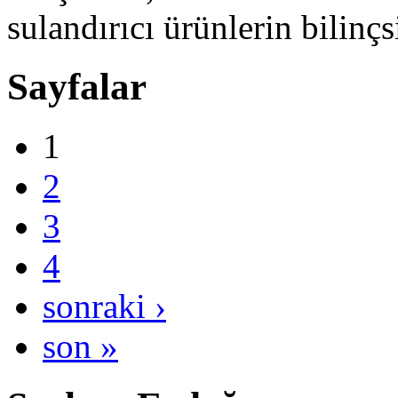
sulandırıcı ürünlerin bilinçsi
Sayfalar
1
2
3
4
sonraki ›
son »