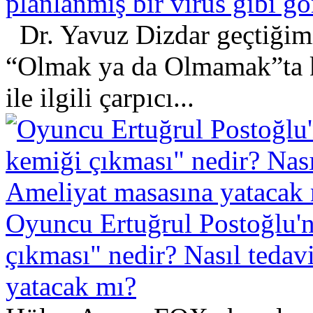
planlanmış bir virüs gibi 
Dr. Yavuz Dizdar geçtiğimi
“Olmak ya da Olmamak”ta ko
ile ilgili çarpıcı...
Oyuncu Ertuğrul Postoğlu'
çıkması" nedir? Nasıl tedav
yatacak mı?