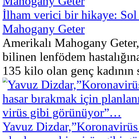
İlham verici bir hikaye: So
Mahogany Geter
Amerikalı Mahogany Geter, h
bilinen lenfödem hastalığın
135 kilo olan genç kadının s
Yavuz Dizdar,”Koronavirüs 