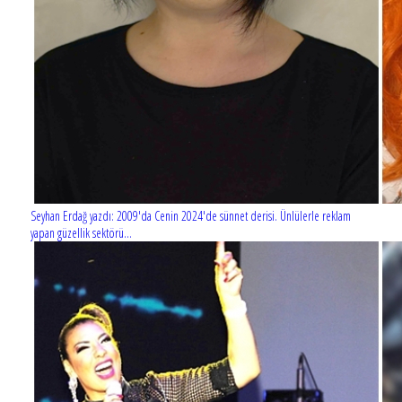
Seyhan Erdağ yazdı: 2009'da Cenin 2024'de sünnet derisi. Ünlülerle reklam
yapan güzellik sektörü...