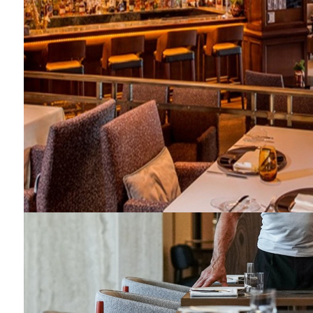
Barış Manço'nun mirasçıları mahkemede!