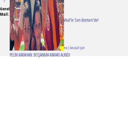
Genel Yayın Yönetmeni:
Seyhan Erdağ
Mail:
t
emizmagazin@gmail.com
Erol Köse'nin mektupları ilk kez Nur Viral'le Sen İstersen'de!
Tasarım & Geliştirme | kerataif işler
PELİN KARAHAN: BOŞANMA KARARI ALINDI