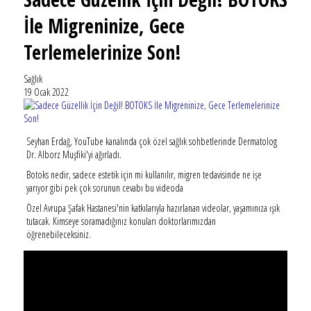
İle Migreninize, Gece
Terlemelerinize Son!
Sağlık
19 Ocak 2022
Seyhan Erdağ, YouTube kanalında çok özel sağlık sohbetlerinde Dermatolog
Dr. Alborz Muşfiki'yi ağırladı.
Botoks nedir, sadece estetik için mi kullanılır, migren tedavisinde ne işe
yarıyor gibi pek çok sorunun cevabı bu videoda
Özel Avrupa Şafak Hastanesi'nin katkılarıyla hazırlanan videolar, yaşamınıza ışık
tutacak. Kimseye soramadığınız konuları doktorlarımızdan
öğrenebileceksiniz.