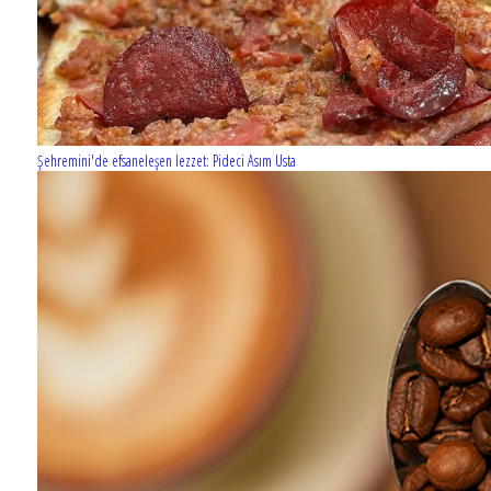
Şehremini'de efsaneleşen lezzet: Pideci Asım Usta