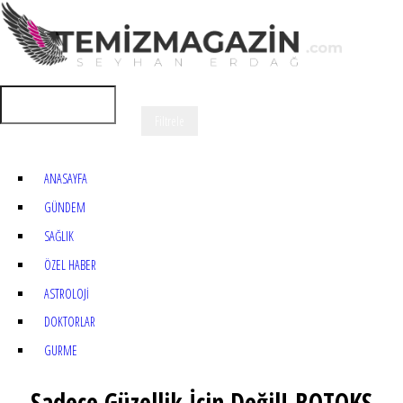
ANASAYFA
GÜNDEM
SAĞLIK
ÖZEL HABER
ASTROLOJİ
DOKTORLAR
GURME
Sadece Güzellik İçin Değil! BOTOKS