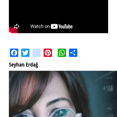
Facebook
Twitter
instagram
Pinterest
WhatsApp
Share
Seyhan Erdağ
SEYHAN ERDAĞ YAZDI: Peki Mehmet Ali Erbil bu evliliği neden yaptı?