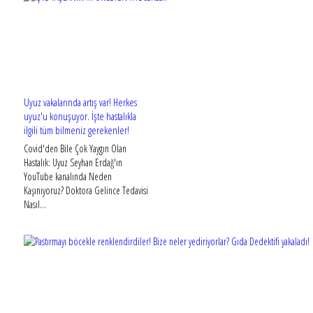
Uyuz vakalarında artış var! Herkes
uyuz'u konuşuyor. İşte hastalıkla
ilgili tüm bilmeniz gerekenler!
Covid'den Bile Çok Yaygın Olan
Hastalık: Uyuz Seyhan Erdağ'ın
YouTube kanalında Neden
Kaşınıyoruz? Doktora Gelince Tedavisi
Nasıl...