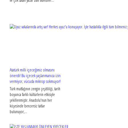
ve çok satan yazar Dan Buettner...
Atatürk milli içeceğimiz olmasını
önerdi! Bu içecek yaşlanmanıza izin
vermiyor, vücuda mikrop sokmuyor!
Türk mutfağının zengin çeşitliliği, tarih
boyunca farklı kültürlerin etkisiyle
şekillenmiştir. Anadolu'nun her
köşesinde benzersiz tatlar
bulunuyor,...