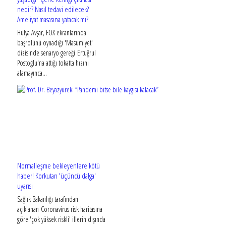
nedir? Nasıl tedavi edilecek?
Ameliyat masasına yatacak mı?
Hülya Avşar, FOX ekranlarında
başrolünü oynadığı 'Masumiyet'
dizisinde senaryo gereği Ertuğrul
Postoğlu'na attığı tokatta hızını
alamayınca...
Normalleşme bekleyenlere kötü
haber! Korkutan 'üçüncü dalga'
uyarısı
Sağlık Bakanlığı tarafından
açıklanan Coronavirus risk haritasına
göre 'çok yüksek riskli' illerin dışında