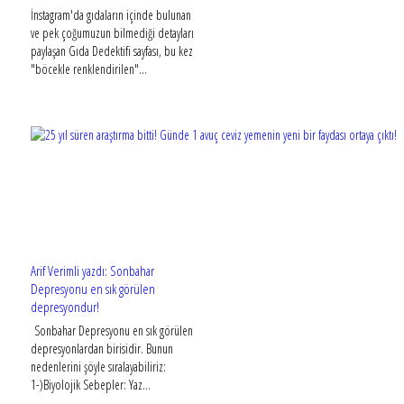
İnstagram'da gıdaların içinde bulunan
ve pek çoğumuzun bilmediği detayları
paylaşan Gıda Dedektifi sayfası, bu kez
"böcekle renklendirilen"...
Arif Verimli yazdı: Sonbahar
Depresyonu en sık görülen
depresyondur!
Sonbahar Depresyonu en sık görülen
depresyonlardan birisidir. Bunun
nedenlerini şöyle sıralayabiliriz:
1-)Biyolojik Sebepler: Yaz...