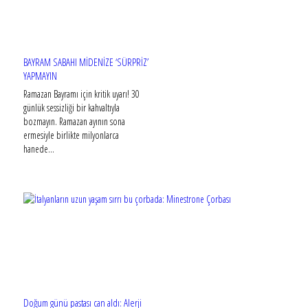
BAYRAM SABAHI MİDENİZE ‘SÜRPRİZ’
YAPMAYIN
Ramazan Bayramı için kritik uyarı! 30
günlük sessizliği bir kahvaltıyla
bozmayın. Ramazan ayının sona
ermesiyle birlikte milyonlarca
hanede...
Doğum günü pastası can aldı: Alerji