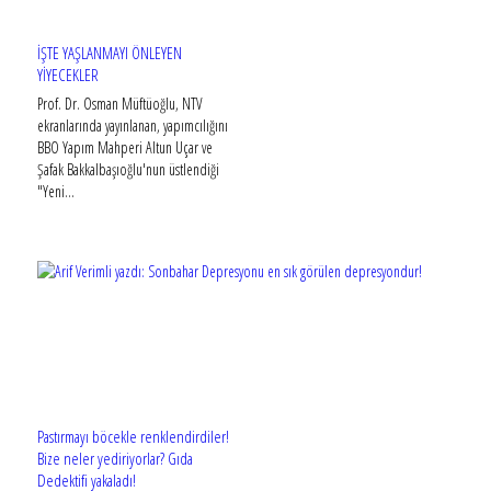
İŞTE YAŞLANMAYI ÖNLEYEN
YİYECEKLER
Prof. Dr. Osman Müftüoğlu, NTV
ekranlarında yayınlanan, yapımcılığını
BBO Yapım Mahperi Altun Uçar ve
Şafak Bakkalbaşıoğlu'nun üstlendiği
"Yeni...
Pastırmayı böcekle renklendirdiler!
Bize neler yediriyorlar? Gıda
Dedektifi yakaladı!