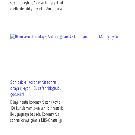
söyledi. Ceyhan, "Ruslar her şey dahil
otellerde tatil yapıyorlar. Ama orada...
Son dakika: Koronavirüs sonrası
ortaya çıkıyor... Bu sefer risk grubu
çocuklar!
Dünya henüz koronavirüsten (Kovid-
19) kurtulamamışken yeni bir hastalık
ile uğraşmaya başladı. Koronavirüs
sonrası ortaya çıkan a MIS-C hastalığı...