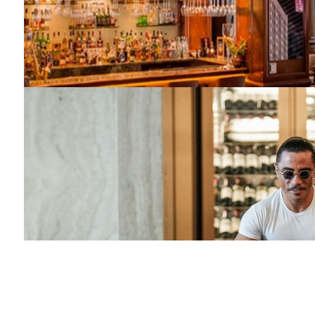
Barış Manço'nun mirasçıları mahkemede!