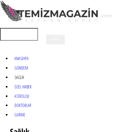
ANASAYFA
GÜNDEM
SAĞLIK
ÖZEL HABER
ASTROLOJİ
DOKTORLAR
GURME
Sağlık