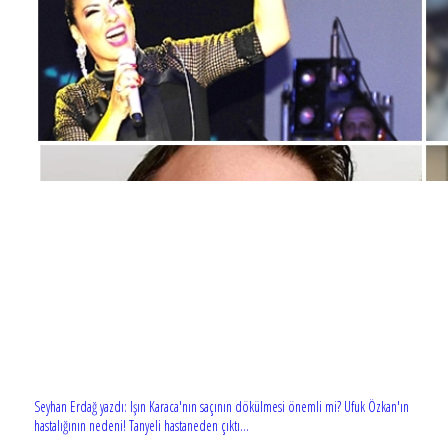
Seyhan Erdağ yazdı: Işın Karaca'nın saçının dökülmesi önemli mi? Ufuk Özkan'ın
hastalığının nedeni! Tanyeli hastaneden çıktı...