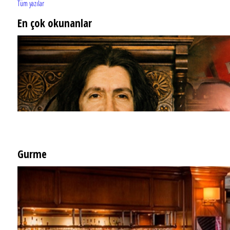
Tüm yazılar
En çok okunanlar
Gurme
EĞLENCE HAYATINA YENİ SOLUK: Gabbro Dream Theatre