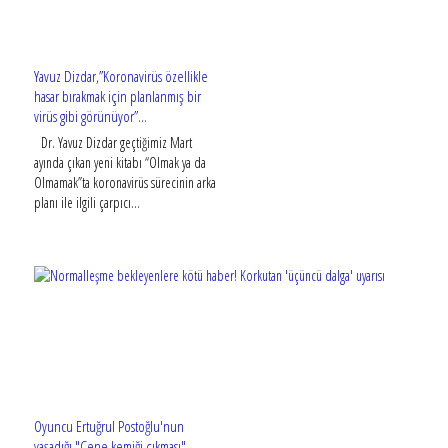
Yavuz Dizdar,”Koronavirüs özellikle
hasar bırakmak için planlanmış bir
virüs gibi görünüyor”…
Dr. Yavuz Dizdar geçtiğimiz Mart
ayında çıkan yeni kitabı “Olmak ya da
Olmamak”ta koronavirüs sürecinin arka
planı ile ilgili çarpıcı...
Oyuncu Ertuğrul Postoğlu'nun
yaşadığı "Çene kemiği çıkması"