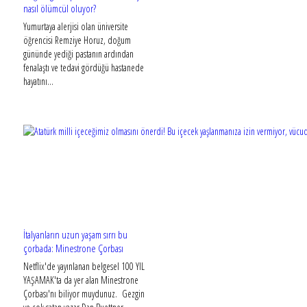
nasıl ölümcül oluyor?
Yumurtaya alerjisi olan üniversite
öğrencisi Remziye Horuz, doğum
gününde yediği pastanın ardından
fenalaştı ve tedavi gördüğü hastanede
hayatını...
İtalyanların uzun yaşam sırrı bu
çorbada: Minestrone Çorbası
Netflix'de yayınlanan belgesel 100 YIL
YAŞAMAK'ta da yer alan Minestrone
Çorbası'nı biliyor muydunuz. Gezgin