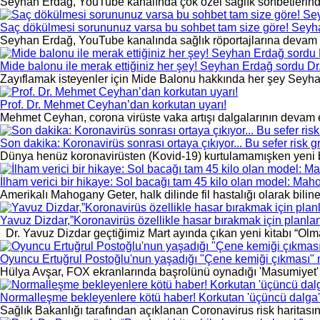
Seyhan Erdağ, YouTube kanalında çok özel sağlık sohbetlerinde 
Saç dökülmesi sorununuz varsa bu sohbet tam size göre! Seyhan
Seyhan Erdağ, YouTube kanalında sağlık röportajlarına devam edi
Mide balonu ile merak ettiğiniz her şey! Seyhan Erdağ sordu Dr
Zayıflamak isteyenler için Mide Balonu hakkında her şey Seyha
Prof. Dr. Mehmet Ceyhan’dan korkutan uyarı!
Mehmet Ceyhan, corona virüste vaka artışı dalgalarının devam ed
Son dakika: Koronavirüs sonrası ortaya çıkıyor... Bu sefer risk g
Dünya henüz koronavirüsten (Kovid-19) kurtulamamışken yeni bir
İlham verici bir hikaye: Sol bacağı tam 45 kilo olan model: Ma
Amerikalı Mahogany Geter, halk dilinde fil hastalığı olarak bili
Yavuz Dizdar,”Koronavirüs özellikle hasar bırakmak için planla
Dr. Yavuz Dizdar geçtiğimiz Mart ayında çıkan yeni kitabı “Olmak
Oyuncu Ertuğrul Postoğlu'nun yaşadığı "Çene kemiği çıkması" 
Hülya Avşar, FOX ekranlarında başrolünü oynadığı 'Masumiyet' di
Normalleşme bekleyenlere kötü haber! Korkutan 'üçüncü dalga' 
Sağlık Bakanlığı tarafından açıklanan Coronavirus risk haritasına 