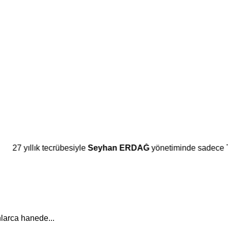
7 yıllık tecrübesiyle
Seyhan ERDAĞ
yönetiminde sadece Temi
nlarca hanede...