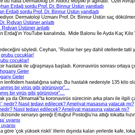
bu hafta Dermatolog Dr. Alborz Muşfiki'yi ağırladı. Özel Avrup
 Erdağ sordu Prof. Dr. Binnur Üstün yanıtladı
yor. Dermatoloji Uzmanı Prof. Dr. Binnur Üstün saç dökülmesi il
. Rıdvan Üstüner anlattı
n Erdağ'ın YouTube kanalında. Mide Balonu İle Ayda Kaç Kilo Ve
eceğini söyledi. Ceyhan, "Ruslar her şey dahil otellerde tatil y
rubu çocuklar!
 hastalık ile uğraşmaya başladı. Koronavirüs sonrası ortaya çık
hogany Geter
nen lenfödem hastalığına sahip. Bu hastalık nedeniyle 135 kilo ol
nmış bir virüs gibi görünüyor”…
 ya da Olmamak”ta koronavirüs sürecinin arka planı ile ilgili çar
nedir? Nasıl tedavi edilecek? Ameliyat masasına yatacak mı?
zisinde senaryo gereği Ertuğrul Postoğlu'na attığı tokatta hızın
uyarısı
göre 'çok yüksek riskli' illerin dışında kalan yerlerde kafe, loka