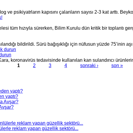
e psikiyatrların kapısını çalanların sayısı 2-3 kat arttı. Beyko
i tüm hızıyla sürerken, Bilim Kurulu dün kritik bir toplantı gerçe
dığı bildirildi. Sürü bağışıklığı için nüfusun yüzde 75’inin aşı 
 durun
ra, koronavirüs tedavisinde kullanılan kan sulandırıcı ürünlerin 
1
2
3
4
sonraki ›
son »
n yaptı?
Avşar?
erle reklam yapan güzellik sektörü...