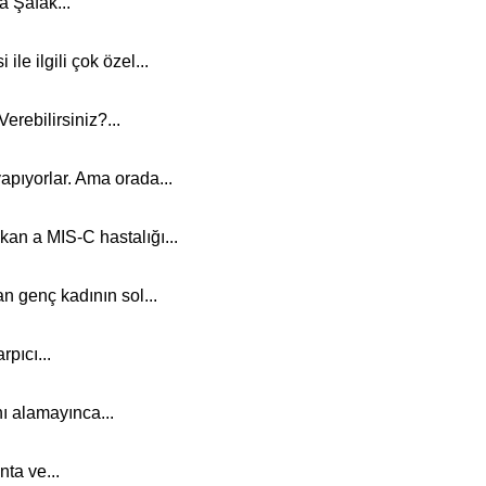
a Şafak...
e ilgili çok özel...
rebilirsiniz?...
apıyorlar. Ama orada...
an a MIS-C hastalığı...
an genç kadının sol...
pıcı...
ı alamayınca...
nta ve...