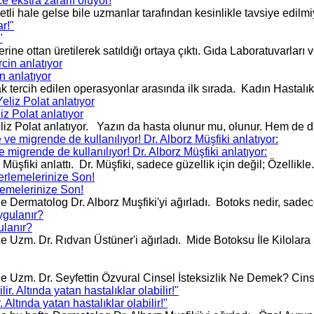
 ekstra zararlı oluyor!
 hale gelse bile uzmanlar tarafından kesinlikle tavsiye edilmiyo
"
ne ottan üretilerek satıldığı ortaya çıktı. Gıda Laboratuvarları v
n anlatıyor
ercih edilen operasyonlar arasında ilk sırada. Kadın Hastalık
z Polat anlatıyor
liz Polat anlatıyor. Yazın da hasta olunur mu, olunur. Hem de d
migrende de kullanılıyor! Dr. Alborz Müşfiki anlatıyor:
ki anlattı. Dr. Müşfiki, sadece güzellik için değil; Özellikle.
lemelerinize Son!
ermatolog Dr. Alborz Muşfiki'yi ağırladı. Botoks nedir, sadece 
ulanır?
Uzm. Dr. Rıdvan Üstüner'i ağırladı. Mide Botoksu İle Kilolara 
 Uzm. Dr. Seyfettin Özvural Cinsel İsteksizlik Ne Demek? Cinse
Altında yatan hastalıklar olabilir!"