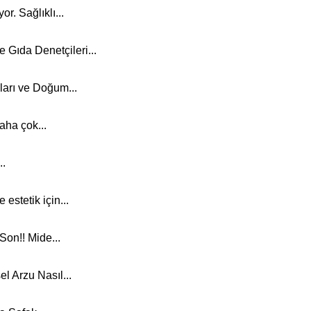
r. Sağlıklı...
e Gıda Denetçileri...
ları ve Doğum...
aha çok...
..
estetik için...
Son!! Mide...
l Arzu Nasıl...