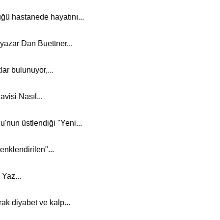
ğü hastanede hayatını...
yazar Dan Buettner...
lar bulunuyor,...
isi Nasıl...
nun üstlendiği "Yeni...
nklendirilen"...
 Yaz...
ak diyabet ve kalp...