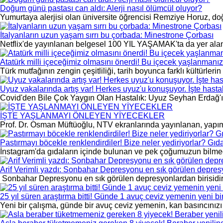
Doğum günü pastası can aldı: Alerji nasıl ölümcül oluyor?
Yumurtaya alerjisi olan üniversite öğrencisi Remziye Horuz, do
İtalyanların uzun yaşam sırrı bu çorbada: Minestrone Çorbası
Netflix'de yayınlanan belgesel 100 YIL YAŞAMAK'ta da yer alan
Atatürk milli içeceğimiz olmasını önerdi! Bu içecek yaşlanmanı
Türk mutfağının zengin çeşitliliği, tarih boyunca farklı kültürleri
Uyuz vakalarında artış var! Herkes uyuz'u konuşuyor. İşte hastalı
Covid'den Bile Çok Yaygın Olan Hastalık: Uyuz Seyhan Erdağ'ı
İŞTE YAŞLANMAYI ÖNLEYEN YİYECEKLER
Prof. Dr. Osman Müftüoğlu, NTV ekranlarında yayınlanan, yapım
Pastırmayı böcekle renklendirdiler! Bize neler yediriyorlar? Gıd
İnstagram'da gıdaların içinde bulunan ve pek çoğumuzun bilmediğ
Arif Verimli yazdı: Sonbahar Depresyonu en sık görülen depres
Sonbahar Depresyonu en sık görülen depresyonlardan birisidir. 
25 yıl süren araştırma bitti! Günde 1 avuç ceviz yemenin yeni bir 
Yeni bir çalışma, günde bir avuç ceviz yemenin, kan basıncınızı d