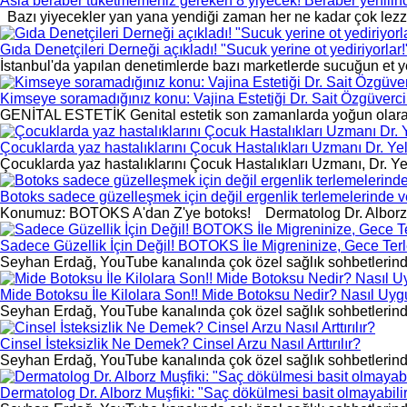
Asla beraber tüketmemeniz gereken 8 yiyecek! Beraber yenilince
Bazı yiyecekler yan yana yendiği zaman her ne kadar çok lezzetli
Gıda Denetçileri Derneği açıkladı! "Sucuk yerine ot yediriyorlar!
İstanbul'da yapılan denetimlerde bazı marketlerde sucuğun et yeri
Kimseye soramadığınız konu: Vajina Estetiği Dr. Sait Özgüverci
GENİTAL ESTETİK Genital estetik son zamanlarda yoğun olarak t
Çocuklarda yaz hastalıklarını Çocuk Hastalıkları Uzmanı Dr. Yeli
Çocuklarda yaz hastalıklarını Çocuk Hastalıkları Uzmanı, Dr. Ye
Botoks sadece güzelleşmek için değil ergenlik terlemelerinde ve 
Konumuz: BOTOKS A'dan Z'ye botoks! Dermatolog Dr. Alborz Müşfi
Sadece Güzellik İçin Değil! BOTOKS İle Migreninize, Gece Ter
Seyhan Erdağ, YouTube kanalında çok özel sağlık sohbetlerinde D
Mide Botoksu İle Kilolara Son!! Mide Botoksu Nedir? Nasıl Uyg
Seyhan Erdağ, YouTube kanalında çok özel sağlık sohbetlerinde 
Cinsel İsteksizlik Ne Demek? Cinsel Arzu Nasıl Arttırılır?
Seyhan Erdağ, YouTube kanalında çok özel sağlık sohbetlerinde
Dermatolog Dr. Alborz Muşfiki: "Saç dökülmesi basit olmayabilir. 