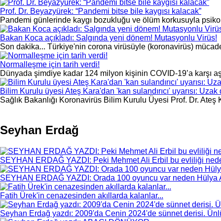
Prof. Dr. Beyazyürek: “Pandemi bitse bile kaygısı kalacak”
Pandemi günlerinde kaygı bozukluğu ve ölüm korkusuyla psikolog v
Bakan Koca açıkladı: Salgında yeni dönem! Mutasyonlu Virüs!
Son dakika... Türkiye'nin corona virüsüyle (koronavirüs) mücadeles
Normalleşme için tarih verdi!
Dünyada şimdiye kadar 124 milyon kişinin COVID-19’a karşı aşılan
Bilim Kurulu üyesi Ateş Kara'dan 'kan sulandırıcı' uyarısı: Uzak
Sağlık Bakanlığı Koronavirüs Bilim Kurulu Üyesi Prof. Dr. Ateş Ka
Sayfalar
Seyhan Erdağ
SEYHAN ERDAĞ YAZDI: Peki Mehmet Ali Erbil bu evliliği nede
SEYHAN ERDAĞ YAZDI: Orada 100 oyuncu var neden Hülya 
Fatih Ürek'in cenazesinden akıllarda kalanlar...
Seyhan Erdağ yazdı: 2009'da Cenin 2024'de sünnet derisi. Ünlül