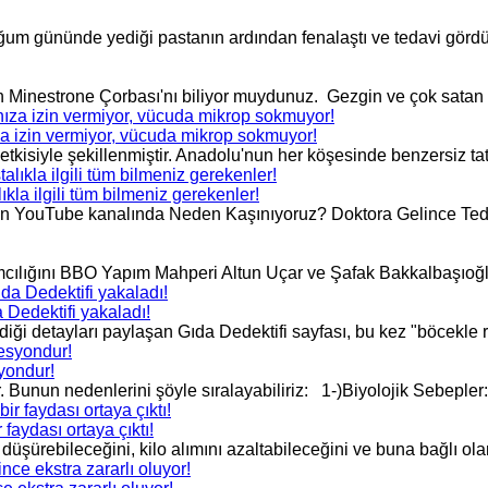
ğum gününde yediği pastanın ardından fenalaştı ve tedavi gördü
 Minestrone Çorbası'nı biliyor muydunuz. Gezgin ve çok satan 
za izin vermiyor, vücuda mikrop sokmuyor!
n etkisiyle şekillenmiştir. Anadolu'nun her köşesinde benzersiz tat
kla ilgili tüm bilmeniz gerekenler!
n YouTube kanalında Neden Kaşınıyoruz? Doktora Gelince Tedav
cılığını BBO Yapım Mahperi Altun Uçar ve Şafak Bakkalbaşıoğlu'
a Dedektifi yakaladı!
i detayları paylaşan Gıda Dedektifi sayfası, bu kez "böcekle re
yondur!
Bunun nedenlerini şöyle sıralayabiliriz: 1-)Biyolojik Sebepler:
faydası ortaya çıktı!
üşürebileceğini, kilo alımını azaltabileceğini ve buna bağlı olar