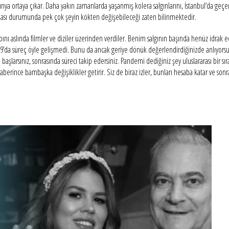
 ortaya çıkar. Daha yakın zamanlarda yaşanmış kolera salgınlarını, İstanbul’da geçen yü
i olması durumunda pek çok şeyin kökten değişebileceği zaten bilinmektedir.
abını aslında filmler ve diziler üzerinden verdiler. Benim salgının başında henüz idra
19’da süreç öyle gelişmedi. Bunu da ancak geriye dönük değerlendirdiğinizde anlıyors
larsınız, sonrasında süreci takip edersiniz. Pandemi dediğiniz şey uluslararası bir sır
berince bambaşka değişiklikler getirir. Siz de biraz izler, bunları hesaba katar ve sonr