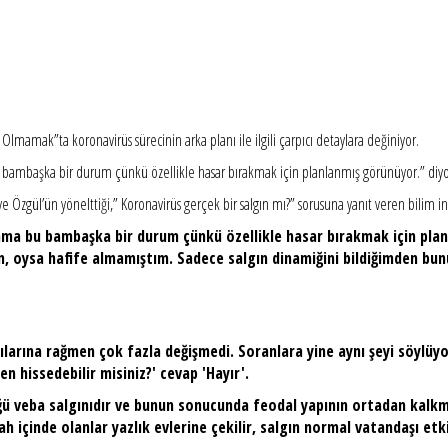
Olmamak”ta koronavirüs sürecinin arka planı ile ilgili çarpıcı detaylara değiniyor.
u bambaşka bir durum çünkü özellikle hasar bırakmak için planlanmış görünüyor.” diyo
ye Özgül’ün yönelttiği,” Koronavirüs gerçek bir salgın mı?” sorusuna yanıt veren bilim
 ama bu bambaşka bir durum çünkü özellikle hasar bırakmak için pla
im, oysa hafife almamıştım. Sadece salgın dinamiğini bildiğimden bu
larına rağmen çok fazla değişmedi. Soranlara yine aynı şeyi söylüy
 hissedebilir misiniz?' cevap 'Hayır'.
üğü veba salgınıdır ve bunun sonucunda feodal yapının ortadan kalkma
 içinde olanlar yazlık evlerine çekilir, salgın normal vatandaşı etki