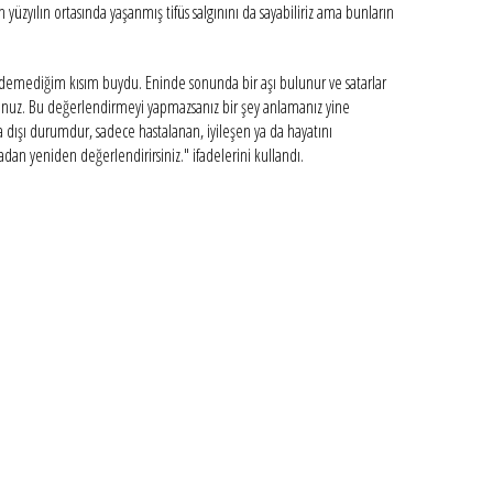
zyılın ortasında yaşanmış tifüs salgınını da sayabiliriz ama bunların
k edemediğim kısım buydu. Eninde sonunda bir aşı bulunur ve satarlar
unuz. Bu değerlendirmeyi yapmazsanız bir şey anlamanız yine
a dışı durumdur, sadece hastalanan, iyileşen ya da hayatını
adan yeniden değerlendirirsiniz." ifadelerini kullandı.