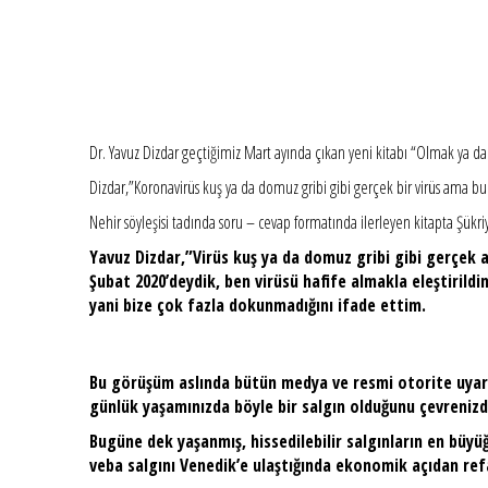
Dr. Yavuz Dizdar geçtiğimiz Mart ayında çıkan yeni kitabı “Olmak ya da 
Dizdar,”Koronavirüs kuş ya da domuz gribi gibi gerçek bir virüs ama b
Nehir söyleşisi tadında soru – cevap formatında ilerleyen kitapta Şükri
Yavuz Dizdar,”Virüs kuş ya da domuz gribi gibi gerçek
Şubat 2020’deydik, ben virüsü hafife almakla eleştirild
yani bize çok fazla dokunmadığını ifade ettim.
Bu görüşüm aslında bütün medya ve resmi otorite uyarı
günlük yaşamınızda böyle bir salgın olduğunu çevrenizden
Bugüne dek yaşanmış, hissedilebilir salgınların en büy
veba salgını Venedik’e ulaştığında ekonomik açıdan refah