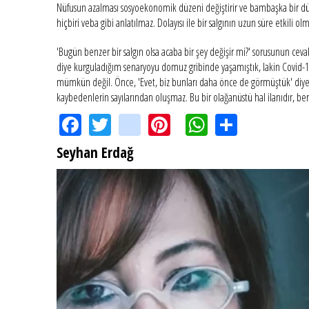
Nüfusun azalması sosyoekonomik düzeni değiştirir ve bambaşka bir dünya
hiçbiri veba gibi anlatılmaz. Dolayısı ile bir salgının uzun süre etkil
'Bugün benzer bir salgın olsa acaba bir şey değişir mi?' sorusunun cev
diye kurguladığım senaryoyu domuz gribinde yaşamıştık, lakin Covid-
mümkün değil. Önce, 'Evet, biz bunları daha önce de görmüştük' diye baş
kaybedenlerin sayılarından oluşmaz. Bu bir olağanüstü hal ilanıdır, bera
Facebook
Twitter
instagram
Pinterest
WhatsApp
Share
Seyhan Erdağ