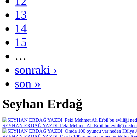
12
13
14
15
…
sonraki ›
son »
Seyhan Erdağ
SEYHAN ERDAĞ YAZDI: Peki Mehmet Ali Erbil bu evliliği neden 
SEYHAN ERDAĞ YAZDI: Orada 100 oyuncu var neden Hülya Avş