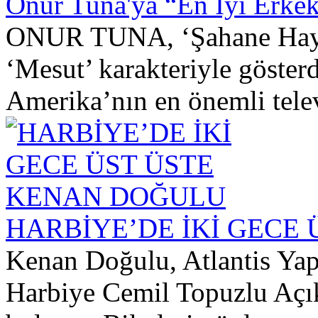
Onur Tuna'ya “En İyi Erke
ONUR TUNA, ‘Şahane Hayatı
‘Mesut’ karakteriyle gösterd
Amerika’nın en önemli telev
HARBİYE’DE İKİ GECE
Kenan Doğulu, Atlantis Yap
Harbiye Cemil Topuzlu Açık