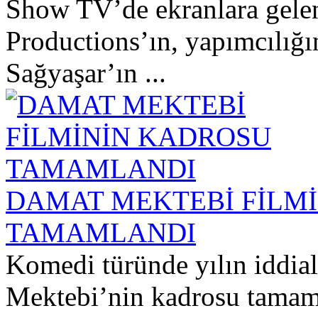
Show TV’de ekranlara gel
Productions’ın, yapımcılığ
Sağyaşar’ın ...
DAMAT MEKTEBİ FİLM
TAMAMLANDI
Komedi türünde yılın iddia
Mektebi’nin kadrosu tamaml