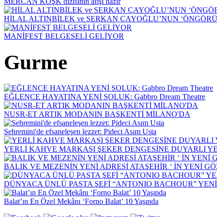
MERCAN KÖŞK dizisinin afişi hazır
HİLAL ALTINBİLEK ve SERKAN ÇAYOĞLU’NUN ‘ÖNGÖRÜ
MANİFEST BELGESELİ GELİYOR
Gurme
EĞLENCE HAYATINA YENİ SOLUK: Gabbro Dream Theatre
NUSR-ET ARTIK MODANIN BAŞKENTİ MİLANO'DA
Şehremini'de efsaneleşen lezzet: Pideci Asım Usta
YERLİ KAHVE MARKASI ŞEKER DENGESİNE DUYARLI YEN
BALIK VE MEZENİN YENİ ADRESİ ATAŞEHİR ‘ İN YENİ G
DÜNYACA ÜNLÜ PASTA ŞEFİ “ANTONIO BACHOUR” YEN
Balat’ın En Özel Mekânı ‘Forno Balat’ 10 Yaşında