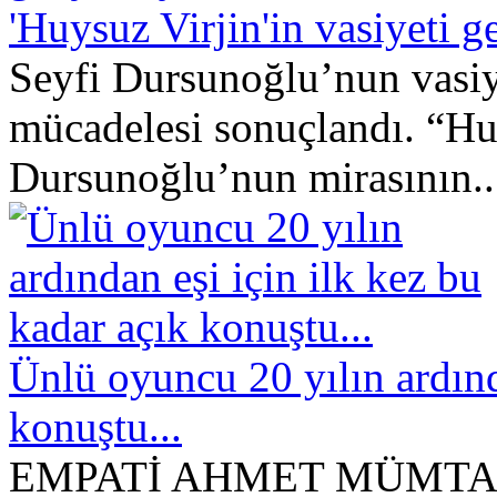
'Huysuz Virjin'in vasiyeti ge
Seyfi Dursunoğlu’nun vasiye
mücadelesi sonuçlandı. “Huy
Dursunoğlu’nun mirasının..
Ünlü oyuncu 20 yılın ardınd
konuştu...
EMPATİ AHMET MÜMTA