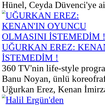
Hünel, Ceyda Düvenci'ye aile
UĞURKAN EREZ: KENA
İSTEMEDİM !
360 TV'nin life-style prog
Banu Noyan, ünlü koreofraf
Uğurkan Erez, Kenan İmirzal