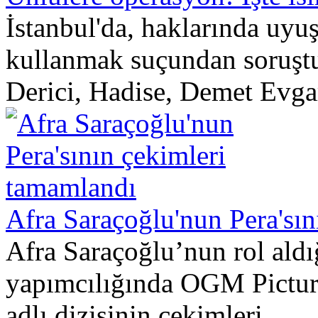
İstanbul'da, haklarında uyu
kullanmak suçundan soruştur
Derici, Hadise, Demet Evgar
Afra Saraçoğlu'nun Pera'sı
Afra Saraçoğlu’nun rol ald
yapımcılığında OGM Picture
adlı dizisinin çekimleri...