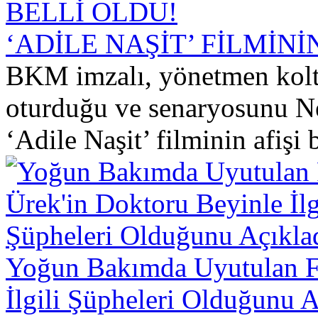
‘ADİLE NAŞİT’ FİLMİNİ
BKM imzalı, yönetmen kol
oturduğu ve senaryosunu Ne
‘Adile Naşit’ filminin afişi b
Yoğun Bakımda Uyutulan Fa
İlgili Şüpheleri Olduğunu A