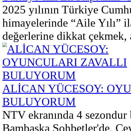
2025 yılının Türkiye Cumh
himayelerinde “Aile Yılı” ila
değerlerine dikkat çekmek, ai
ALİCAN YÜCESOY: OYU
BULUYORUM
NTV ekranında 4 sezondur 
Bambaşka Sohbetler'de, Ce