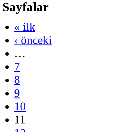
Sayfalar
« ilk
‹ önceki
…
7
8
9
10
11