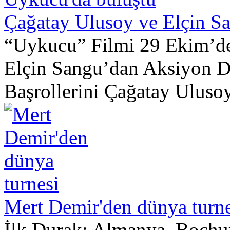
Çağatay Ulusoy ve Elçin S
“Uykucu” Filmi 29 Ekim’de
Elçin Sangu’dan Aksiyon D
Başrollerini Çağatay Ulusoy 
Mert Demir'den dünya turne
İlk Durak: Almanya, Boch