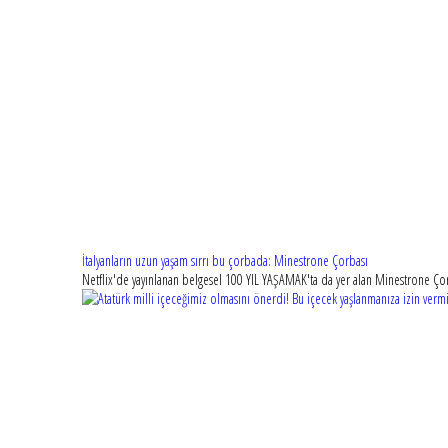
İtalyanların uzun yaşam sırrı bu çorbada: Minestrone Çorbası
Netflix'de yayınlanan belgesel 100 YIL YAŞAMAK'ta da yer alan Minestrone Çor