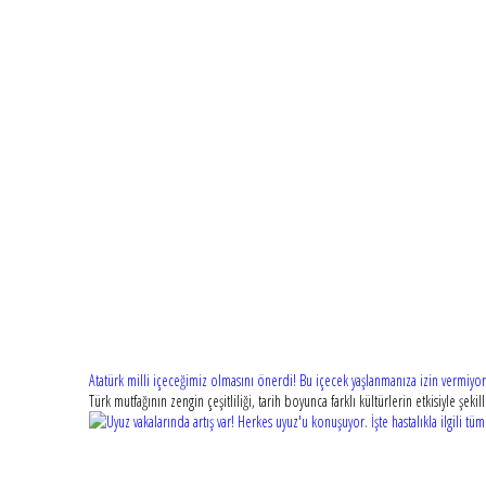
Atatürk milli içeceğimiz olmasını önerdi! Bu içecek yaşlanmanıza izin vermiy
Türk mutfağının zengin çeşitliliği, tarih boyunca farklı kültürlerin etkisiyle şe