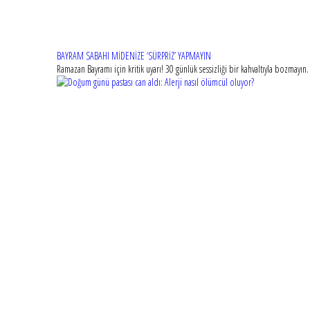
BAYRAM SABAHI MİDENİZE ‘SÜRPRİZ’ YAPMAYIN
Ramazan Bayramı için kritik uyarı! 30 günlük sessizliği bir kahvaltıyla bozmayı