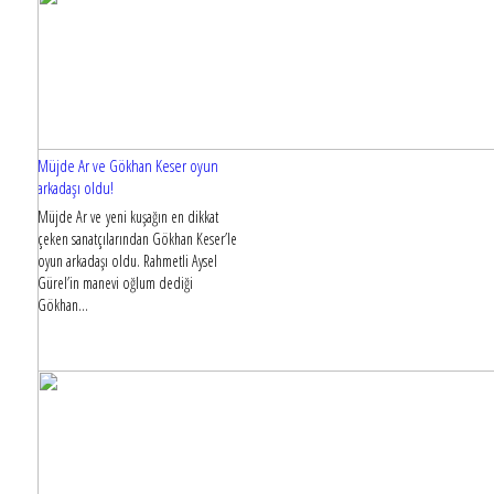
Müjde Ar ve Gökhan Keser oyun
arkadaşı oldu!
Müjde Ar ve yeni kuşağın en dikkat
çeken sanatçılarından Gökhan Keser’le
oyun arkadaşı oldu. Rahmetli Aysel
Gürel’in manevi oğlum dediği
Gökhan...