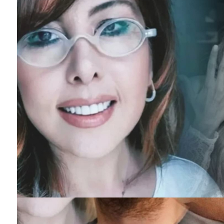
sırada habercileri fark eden Erbil,
arkadaşı ve menajeri Stelyo Pipis’i
arayarak yanlarına çağırdı. Ünlü...