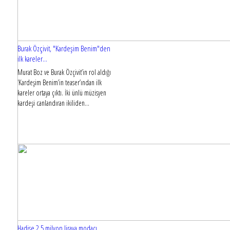
Burak Özçivit, "Kardeşim Benim"den
ilk kareler...
Murat Boz ve Burak Özçivit’in rol aldığı
‘Kardeşim Benim’in teaser’ından ilk
kareler ortaya çıktı. İki ünlü müzisyen
kardeşi canlandıran ikiliden...
Hadise 2.5 milyon liraya modacı