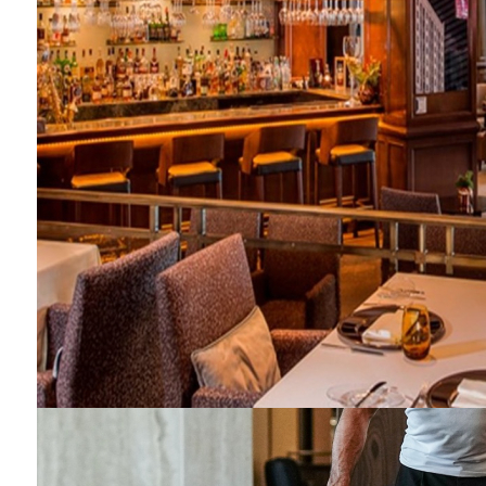
Barış Manço'nun mirasçıları mahkemede!