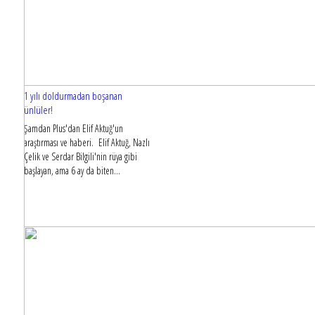
1 yılı doldurmadan boşanan
ünlüler!
Şamdan Plus'dan Elif Aktuğ'un
araştırması ve haberi. Elif Aktuğ, Nazlı
Çelik ve Serdar Bilgili'nin rüya gibi
başlayan, ama 6 ay da biten...