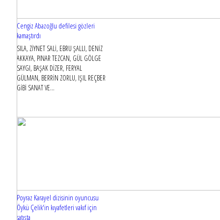
Cengiz Abazoğlu defilesi gözleri
kamaştırdı
SILA, ZİYNET SALİ, EBRU ŞALLI, DENİZ
AKKAYA, PINAR TEZCAN, GÜL GÖLGE
SAYGI, BAŞAK DİZER, FERYAL
GÜLMAN, BERRİN ZORLU, IŞIL REÇBER
GİBİ SANAT VE...
Poyraz Karayel dizisinin oyuncusu
Öykü Çelik'in kıyafetleri vakıf için
satışta