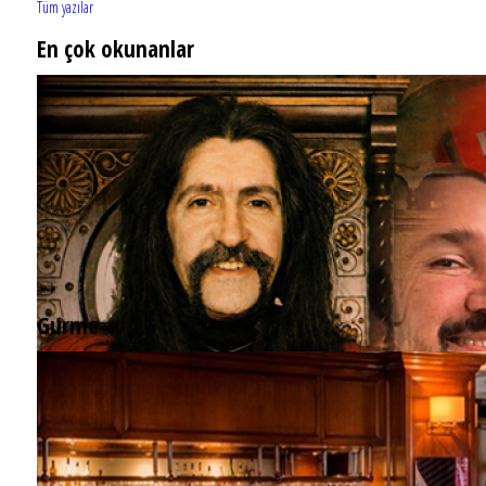
Tüm yazılar
En çok okunanlar
Gurme
EĞLENCE HAYATINA YENİ SOLUK: Gabbro Dream Theatre