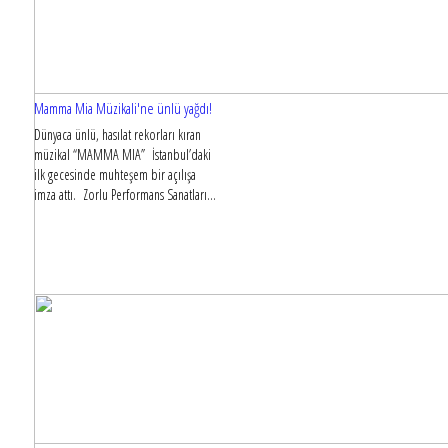
Mamma Mia Müzikali'ne ünlü yağdı!
Dünyaca ünlü, hasılat rekorları kıran
müzikal “MAMMA MIA” İstanbul’daki
ilk gecesinde muhteşem bir açılışa
imza attı. Zorlu Performans Sanatları...