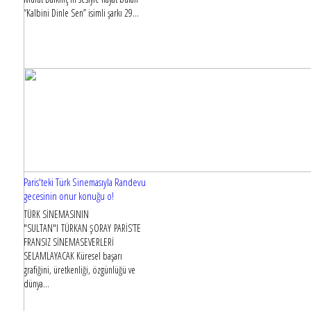
“Kalbini Dinle Sen” isimli şarkı 29...
Paris'teki Türk Sinemasıyla Randevu
gecesinin onur konuğu o!
TÜRK SİNEMASININ
"SULTAN"I TÜRKAN ŞORAY PARİS’TE
FRANSIZ SİNEMASEVERLERİ
SELAMLAYACAK Küresel başarı
grafiğini, üretkenliği, özgünlüğü ve
dünya...