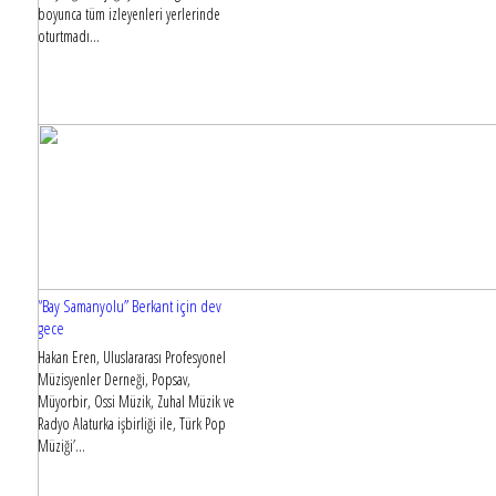
boyunca tüm izleyenleri yerlerinde
oturtmadı...
“Bay Samanyolu” Berkant için dev
gece
Hakan Eren, Uluslararası Profesyonel
Müzisyenler Derneği, Popsav,
Müyorbir, Ossi Müzik, Zuhal Müzik ve
Radyo Alaturka işbirliği ile, Türk Pop
Müziği’...