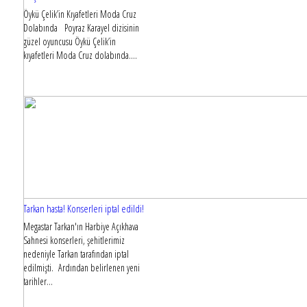
Öykü Çelik’in Kıyafetleri Moda Cruz
Dolabında Poyraz Karayel dizisinin
güzel oyuncusu Öykü Çelik’in
kıyafetleri Moda Cruz dolabında....
Tarkan hasta! Konserleri iptal edildi!
Megastar Tarkan'ın Harbiye Açıkhava
Sahnesi konserleri, şehitlerimiz
nedeniyle Tarkan tarafından iptal
edilmişti. Ardından belirlenen yeni
tarihler...