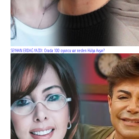
SEYHAN ERDAĞ YAZDI: Orada 100 oyuncu var neden Hülya Avşar?