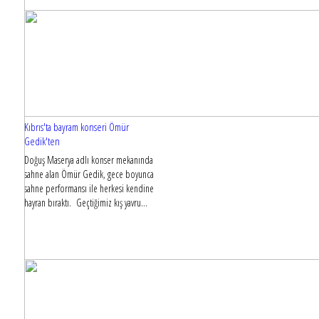
Kıbrıs'ta bayram konseri Ömür
Gedik'ten
Doğuş Maserya adlı konser mekanında
sahne alan Ömür Gedik, gece boyunca
sahne performansı ile herkesi kendine
hayran bıraktı. Geçtiğimiz kış yavru...