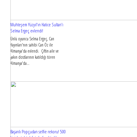
Muhteşem Yüzyıl'ın Hatice Sultan'ı
Selma Ergeç evlendi!
Ünlü oyuncu Selma Ergeç, Can
Yayınları'nın sahibi Can Öz ile
Almanya'da evlendi. Çiftin aile ve
yakın dostlarının katıldığı tören
Almanya'da...
Başarılı Popçudan selfie rekoru! 500