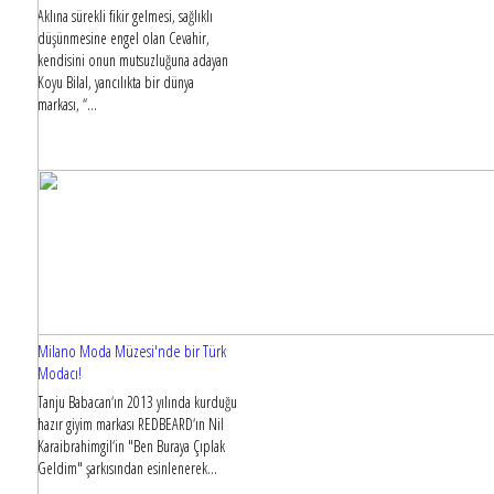
Aklına sürekli fikir gelmesi, sağlıklı
düşünmesine engel olan Cevahir,
kendisini onun mutsuzluğuna adayan
Koyu Bilal, yancılıkta bir dünya
markası, “...
Milano Moda Müzesi'nde bir Türk
Modacı!
Tanju Babacan‘ın 2013 yılında kurduğu
hazır giyim markası REDBEARD‘ın Nil
Karaibrahimgil‘in "Ben Buraya Çıplak
Geldim" şarkısından esinlenerek...