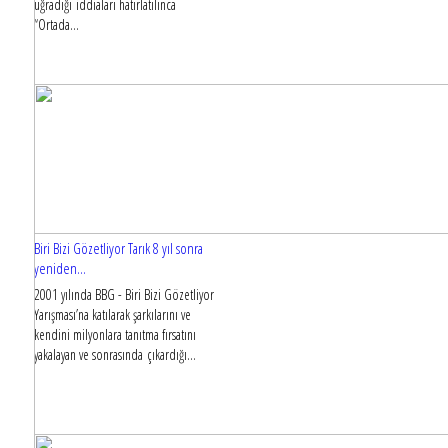
uğradığı iddiaları hatırlatılınca
“Ortada...
Biri Bizi Gözetliyor Tarık 8 yıl sonra
yeniden...
2001 yılında BBG - Biri Bizi Gözetliyor
Yarışması’na katılarak şarkılarını ve
kendini milyonlara tanıtma fırsatını
yakalayan ve sonrasında çıkardığı...