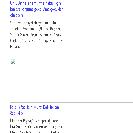
Ünlü Anneler emzirme haftası için
kamera karşısına geçti! Ama çocukları
olmadan!
Sanat ve cemiyet dünyasının ünlü
anneleri Ayşe Kucuroğlu, Işıl Reçber,
Sinem Güven, Yeşim Salkım ve Şeyda
Coşkun, 1 ve 7 Ekim “Dünya Emzirme
Haftası...
Kalp Haftası için Murat Dalkılıç'tan
özel klip!
İskender Paydaş’ın aranjörlüğünde,
İsra Gülümser’in sözleri ve ünlü şarkıcı
Murat Dalkılıç’ın sesiyle hayat bulan