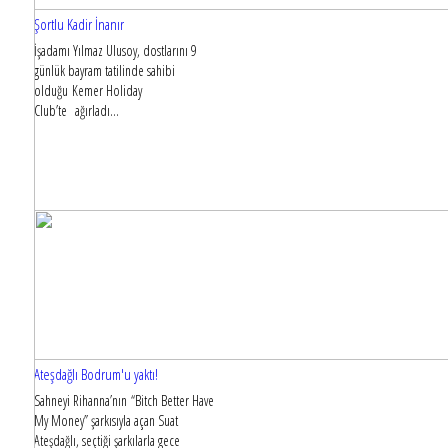
Şortlu Kadir İnanır
İşadamı Yılmaz Ulusoy, dostlarını 9
günlük bayram tatilinde sahibi
olduğu Kemer Holiday
Club’te ağırladı…
Ateşdağlı Bodrum'u yaktı!
Sahneyi Rihanna’nın “Bitch Better Have
My Money” şarkısıyla açan Suat
Ateşdağlı, seçtiği şarkılarla gece