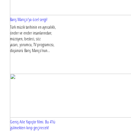
Barış Manço'ya özel sergi!
Türk müzik tarihinin en ayrıcalıklı,
önder ve ender insanlarından;
müzisyen, besteci, söz
yazarı, yorumcu, TV programcısı,
düşünürü Barış Manço’nun...
Geniş Aile Yapıştır filmi. Bu 4'lü
gülmekten kırıp geçirecek!