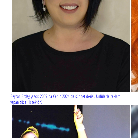
Seyhan Erdağ yazdı: 2009'da Cenin 2024'de sünnet derisi. Ünlülerle reklam
yapan güzellik sektörü...