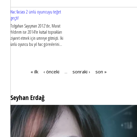
Hac faciası 2 ünlü oyuncuyu teğet
geçti!
Tolgahan Sayışman 2012’de, Murat
Yıldırım ise 2014’te kutsal toprakları
ziyaret etmek için umreye gitmişti. İki
ünlü oyuncu bu yıl hac görevlerini...
« ilk
‹ önceki
sonraki ›
son »
…
Sayfalar
Seyhan Erdağ
SEYHAN ERDAĞ YAZDI: Peki Mehmet Ali Erbil bu evliliği neden yaptı?
Mehmet Ali Erbil: Stelyo'nun
asistanı! Benimle ilgisi yok!
Atiye Sokak’taki bir kafede oturdukları