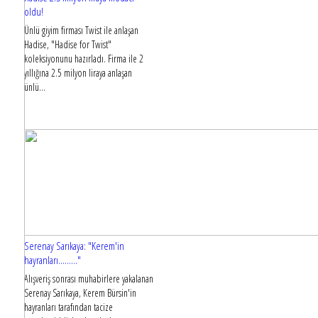
oldu!
Ünlü giyim firması Twist ile anlaşan
Hadise, "Hadise for Twist"
koleksiyonunu hazırladı. Firma ile 2
yıllığına 2.5 milyon liraya anlaşan
ünlü...
Serenay Sarıkaya: "Kerem'in
hayranları........."
Alışveriş sonrası muhabirlere yakalanan
Serenay Sarıkaya, Kerem Bürsin'in
hayranları tarafından tacize