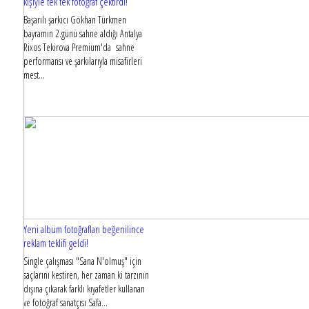
kişiyle tek tek fotoğraf çektirdi!
Başarılı şarkıcı Gökhan Türkmen
bayramın 2.günü sahne aldığı Antalya
Rixos Tekirova Premium'da sahne
performansı ve şarkılarıyla misafirleri
mest...
Yeni albüm fotoğrafları beğenilince
reklam teklifi geldi!
Single çalışması "Sana N'olmuş" için
saçlarını kestiren, her zaman ki tarzının
dışına çıkarak farklı kıyafetler kullanan
ve fotoğraf sanatçısı Safa...