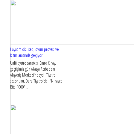
Hayatım dizi seti, oyun provası ve
kızım arasında geçiyor!
Ünlü tiyatro sanatçısı Emre Kınay,
geçtiğimiz gün Akasya Acıbadem
Alışveriş Merkezi'ndeydi. Tiyatro
sezonunu, Duru Tiyatro'da "Nihayet
Bitti 1000"...