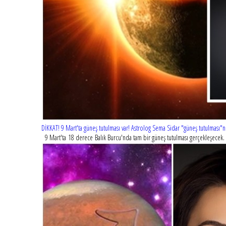
DİKKAT! 9 Mart'ta güneş tutulması var! Astrolog Sema Sidar "güneş tutulması"nı
9 Mart'ta 18 derece Balık Burcu'nda tam bir güneş tutulması gerçekleşecek. Gü