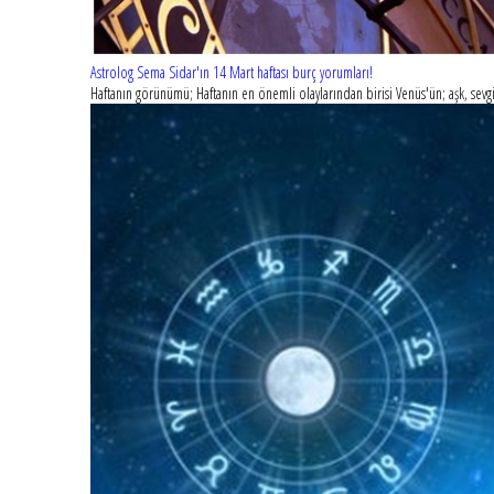
Astrolog Sema Sidar'ın 14 Mart haftası burç yorumları!
Haftanın görünümü; Haftanın en önemli olaylarından birisi Venüs'ün; aşk, sevgi