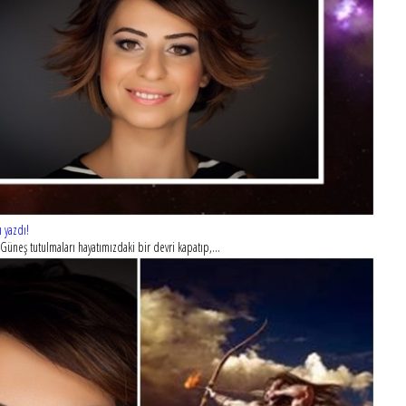
 yazdı!
neş tutulmaları hayatımızdaki bir devri kapatıp,...