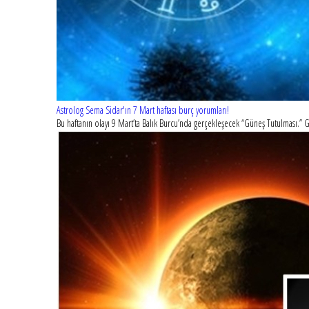
Astrolog Sema Sidar'ın 7 Mart haftası burç yorumları!
Bu haftanın olayı 9 Mart’ta Balık Burcu’nda gerçekleşecek “Güneş Tutulması.” Gü