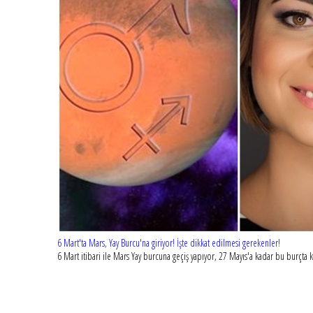
6 Mart'ta Mars, Yay Burcu'na giriyor! İşte dikkat edilmesi gerekenler!
6 Mart itibari ile Mars Yay burcuna geçiş yapıyor, 27 Mayıs'a kadar bu burçt