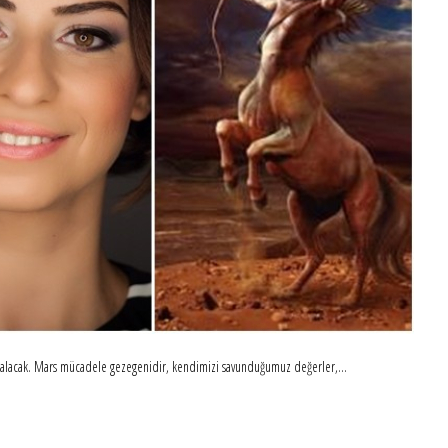
a kalacak. Mars mücadele gezegenidir, kendimizi savunduğumuz değerler,...